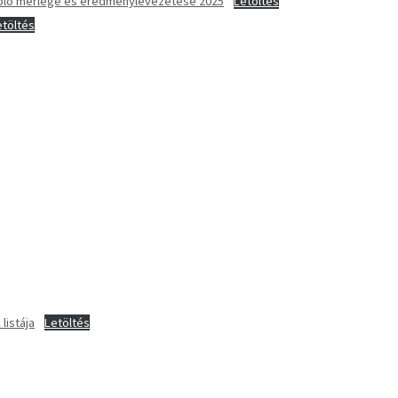
moló mérlege és eredménylevezetése 2025
Letöltés
etöltés
listája
Letöltés