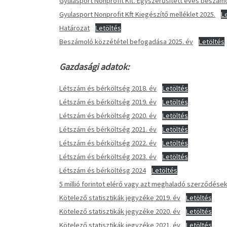
Gyulasport Nonprofit Kft. Egyszerűsített éves beszá
Gyulasport Nonprofit Kft Kiegészítő melléklet 2025.
L
Határozat
Letöltés
Beszámoló közzététel befogadása 2025. év
Letöltés
Gazdasági adatok:
Létszám és bérköltség 2018. év
Letöltés
Létszám és bérköltség 2019. év
Letöltés
Létszám és bérköltség 2020. év
Letöltés
Létszám és bérköltség 2021. év
Letöltés
Létszám és bérköltség 2022. év
Letöltés
Létszám és bérköltség 2023. év
Letöltés
Létszám és bérköltésg 2024
Letöltés
5 millió forintot elérő vagy azt meghaladó szerződések 
Kötelező statisztikák jegyzéke 2019. év
Letöltés
Kötelező statisztikák jegyzéke 2020. év
Letöltés
Kötelező statisztikák jegyzéke 2021. év
Letöltés