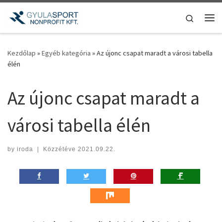
Teljes tartalom megjelenítése
Search
Me
Kezdőlap
»
Egyéb kategória
»
Az újonc csapat maradt a városi tabella
élén
Az újonc csapat maradt a
városi tabella élén
by
iroda
|
Közzétéve
2021.09.22.