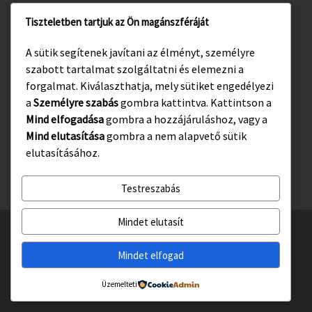
Tiszteletben tartjuk az Ön magánszféráját
www.gyula.hu
A sütik segítenek javítani az élményt, személyre
www.visitgyula.com
szabott tartalmat szolgáltatni és elemezni a
www.gyulakult.hu
forgalmat. Kiválaszthatja, mely sütiket engedélyezi
a
Személyre szabás
gombra kattintva. Kattintson a
Mind elfogadása
gombra a hozzájáruláshoz, vagy a
Mind elutasítása
gombra a nem alapvető sütik
Facebook
Instagram
elutasításához.
Testreszabás
Mindet elutasít
© 2026
Gyulasport Nonprofit Kft.
– All rights reserved
Powered by
WP
– Designed with the
Customizr téma haladó beállításai
Mindet elfogad
Üzemelteti