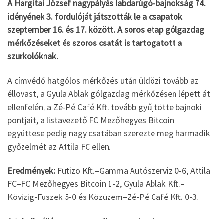
A Hargitai József nagypályás labdarúgó-bajnokság 74.
idényének 3. fordulóját játszották le a csapatok
szeptember 16. és 17. között. A soros etap gólgazdag
mérkőzéseket és szoros csatát is tartogatott a
szurkolóknak.
A címvédő hatgólos mérkőzés után üldözi tovább az
éllovast, a Gyula Ablak gólgazdag mérkőzésen lépett át
ellenfelén, a Zé-Pé Café Kft. tovább gyűjtötte bajnoki
pontjait, a listavezető FC Mezőhegyes Bitcoin
együttese pedig nagy csatában szerezte meg harmadik
győzelmét az Attila FC ellen.
Eredmények:
Futizo Kft.–Gamma Autószerviz 0-6, Attila
FC–FC Mezőhegyes Bitcoin 1-2, Gyula Ablak Kft.–
Kövizig-Fuszek 5-0 és Közüzem–Zé-Pé Café Kft. 0-3.