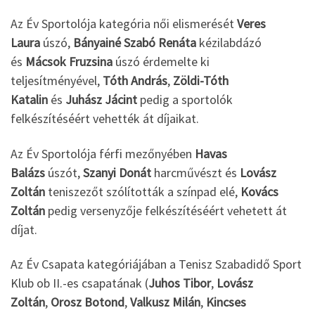
Az Év Sportolója kategória női elismerését
Veres
Laura
úszó,
Bányainé Szabó Renáta
kézilabdázó
és
Mácsok Fruzsina
úszó érdemelte ki
teljesítményével,
Tóth András
,
Zöldi-Tóth
Katalin
és
Juhász Jácint
pedig a sportolók
felkészítéséért vehették át díjaikat.
Az Év Sportolója férfi mezőnyében
Havas
Balázs
úszót,
Szanyi Donát
harcművészt és
Lovász
Zoltán
teniszezőt szólították a színpad elé,
Kovács
Zoltán
pedig versenyzője felkészítéséért vehetett át
díjat.
Az Év Csapata kategóriájában a Tenisz Szabadidő Sport
Klub ob II.-es csapatának (
Juhos Tibor
,
Lovász
Zoltán
,
Orosz Botond
,
Valkusz Milán
,
Kincses