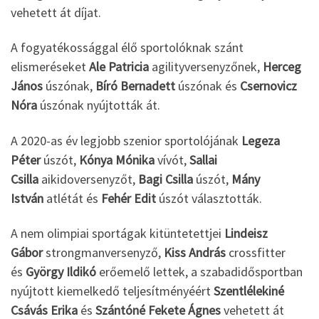
vehetett át díjat.
A fogyatékossággal élő sportolóknak szánt
elismeréseket
Ale Patricia
agilityversenyzőnek,
Herceg
János
úszónak,
Bíró Bernadett
úszónak és
Csernovicz
Nóra
úszónak nyújtották át.
A 2020-as év legjobb szenior sportolójának
Legeza
Péter
úszót,
Kónya Mónika
vívót,
Sallai
Csilla
aikidoversenyzőt,
Bagi Csilla
úszót,
Mány
István
atlétát és
Fehér Edit
úszót választották.
A nem olimpiai sportágak kitüntetettjei
Lindeisz
Gábor
strongmanversenyző,
Kiss András
crossfitter
és
György Ildikó
erőemelő lettek, a szabadidősportban
nyújtott kiemelkedő teljesítményéért
Szentlélekiné
Csávás Erika
és
Szántóné Fekete Ágnes
vehetett át