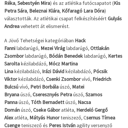
Réka
,
Sebestyén Mira
) és az atlétika futócsapatot (
Kis
Petra Sára
,
Beleznai Klára
,
Kőfaragó Lara Dóra
)
választották. Az atlétikai csapat felkészítéséért
Gulyás
Andrea
vehetett át elismerést.
A Jövő Tehetségei kategóriában
Hack
Fanni
labdarúgó,
Mezei Virág
labdarúgó,
Ottlakán
Zsombor
labdarúgó,
Bódán Benedek
labdarúgó,
Kertes
Sarolta
kézilabdázó,
Mócz Martina
Lina
kézilabdázó,
Irázi Dávid
kézilabdázó,
Pócsik
Viktor
kézilabdázó,
Csenki Zsombor
vívó,
Friedrich
Bulcsú
vívó,
Petri Borbála
úszó,
Matei
Bryana
úszó,
Cseresznyés Petra
úszó,
Szamos
Panna
úszó,
Tóth Bernadett
úszó,
Nacsa
Domán
úszó,
Cseke Gábor
atléta,
Herdeló Gergő
Alex
atléta,
Mátyás Hunor
teniszező, C
sernus Tímea
Csenge
teniszező és
Peres István
agility versenyző