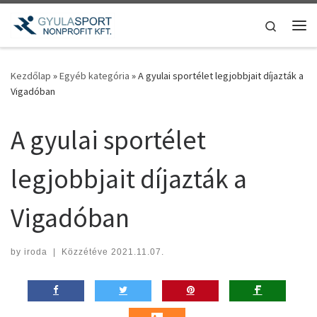
Teljes tartalom megjelenítése
Search
Me
Kezdőlap
»
Egyéb kategória
»
A gyulai sportélet legjobbjait díjazták a
Vigadóban
A gyulai sportélet
legjobbjait díjazták a
Vigadóban
by
iroda
|
Közzétéve
2021.11.07.