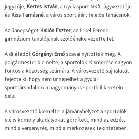
jegyzője,
Kertes István
, a Gyulasport NKft. ügyvezetője
és
Kiss Tamásné
, a város sportjáért felelős tanácsnok.
Az ünnepséget
Kallós Eszter
, az Erkel Ferenc
gimnázium tanulójának szólóéneke vezette fel.
A díjátadót
Görgényi Ernő
szavai nyitották meg. A
polgármester kiemelte, a sportolók elismerése nagyon
fontos a közösség számára. A városvezető sajnálatát
fejezte ki, hogy nem ünnepelhet a gyulai
sporttársadalom a hagyományos sportbál keretein
belül.
A városvezető kiemelte: a járványhelyzet a sportolók
elé is komoly akadályokat gördített, mind az edzés,
mind a versenyzés, mind a mérkőzések tekintetében.