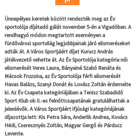
Ünnepélyes keretek között rendezték meg az Év
sportolója díjátadó gálát november 5-én a Vigadóban. A
rendhagyó módon megtartott eseményen a
fürdővárosi sportvilág legjobbjainak járó elismeréseket
adták át. A Város Sportjáért díjat Kurucz András
játékvezető vehette át. Az Év Sportolója kategória női
elismerését Veres Laura, Bányainé Szabó Renáta és
Mácsok Fruzsina, az Év Sportolója férfi elismerését
Havas Balázs, Szanyi Donát és Lovász Zoltán érdemelte
ki. Az Év Csapata kategóriájában a Tenisz Szabadidő
Sport Klub ob II.-es felnőttcsapatának gratulálhattak a
jelenlévők. A Város Sportjáért ifjúsági kategóriájának
díjazottja lett: Kis Petra Sára, Anderlik Andrea, Kovács
Hédi, Cseresznyés Zoltán, Magyar Gergő és Párducz
Levente.