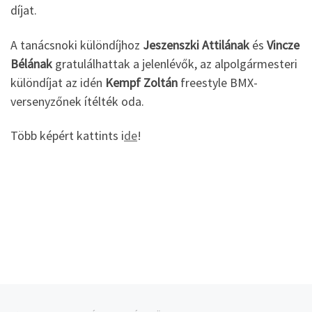
díjat.
A tanácsnoki különdíjhoz
Jeszenszki Attilának
és
Vincze
Bélának
gratulálhattak a jelenlévők, az alpolgármesteri
különdíjat az idén
Kempf Zoltán
freestyle BMX-
versenyzőnek ítélték oda.
Több képért kattints i
de
!
Navigálás a bejegyzések között
jelen bejegyzés