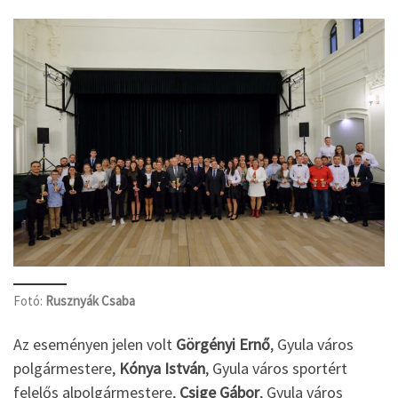
Fotó:
Rusznyák Csaba
Az eseményen jelen volt
Görgényi Ernő
, Gyula város
polgármestere,
Kónya István
, Gyula város sportért
felelős alpolgármestere,
Csige Gábor
, Gyula város