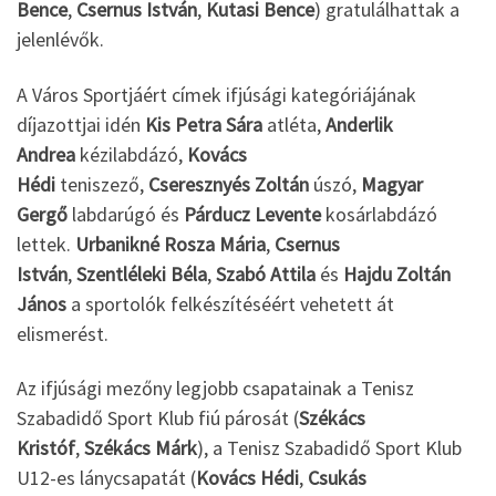
Bence
,
Csernus István
,
Kutasi Bence
) gratulálhattak a
jelenlévők.
A Város Sportjáért címek ifjúsági kategóriájának
díjazottjai idén
Kis Petra Sára
atléta,
Anderlik
Andrea
kézilabdázó,
Kovács
Hédi
teniszező,
Cseresznyés Zoltán
úszó,
Magyar
Gergő
labdarúgó és
Párducz Levente
kosárlabdázó
lettek.
Urbanikné Rosza Mária
,
Csernus
István
,
Szentléleki Béla
,
Szabó Attila
és
Hajdu Zoltán
János
a sportolók felkészítéséért vehetett át
elismerést.
Az ifjúsági mezőny legjobb csapatainak a Tenisz
Szabadidő Sport Klub fiú párosát (
Székács
Kristóf
,
Székács Márk
), a Tenisz Szabadidő Sport Klub
U12-es lánycsapatát (
Kovács Hédi
,
Csukás