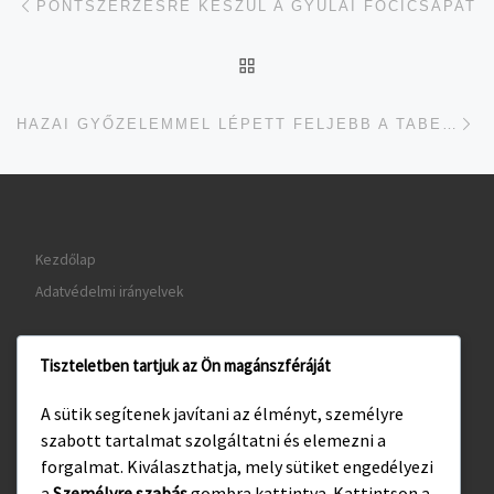
PONTSZERZÉSRE KÉSZÜL A GYULAI FOCICSAPAT
UGRÁS AZ OLDAL TETEJ
je
HAZAI GYŐZELEMMEL LÉPETT FELJEBB A TABELLÁN A ZÖLDI-TÓTH-CSAPAT
Kezdőlap
Adatvédelmi irányelvek
Tiszteletben tartjuk az Ön magánszféráját
www.gyula.hu
A sütik segítenek javítani az élményt, személyre
www.visitgyula.com
szabott tartalmat szolgáltatni és elemezni a
www.gyulakult.hu
forgalmat. Kiválaszthatja, mely sütiket engedélyezi
a
Személyre szabás
gombra kattintva. Kattintson a