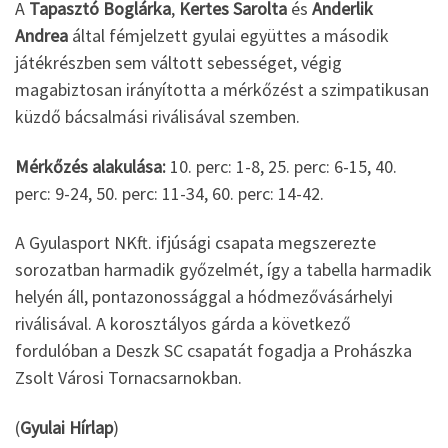
A
Tapasztó Boglárka
,
Kertes Sarolta
és
Anderlik
Andrea
által fémjelzett gyulai együttes a második
játékrészben sem váltott sebességet, végig
magabiztosan irányította a mérkőzést a szimpatikusan
küzdő bácsalmási riválisával szemben.
Mérkőzés alakulása:
10. perc: 1-8, 25. perc: 6-15, 40.
perc: 9-24, 50. perc: 11-34, 60. perc: 14-42.
A Gyulasport NKft. ifjúsági csapata megszerezte
sorozatban harmadik győzelmét, így a tabella harmadik
helyén áll, pontazonossággal a hódmezővásárhelyi
riválisával. A korosztályos gárda a következő
fordulóban a Deszk SC csapatát fogadja a Prohászka
Zsolt Városi Tornacsarnokban.
(
Gyulai Hírlap
)