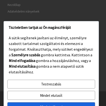
Kezdőlap
Adatvédelmi irányelvek
Tiszteletben tartjuk az Ön magánszféráját
www.gyula.hu
A sütik segítenek javítani az élményt, személyre
www.visitgyula.com
szabott tartalmat szolgáltatni és elemezni a
www.gyulakult.hu
forgalmat. Kiválaszthatja, mely sütiket engedélyezi
a
Személyre szabás
gombra kattintva. Kattintson a
Mind elfogadása
gombra a hozzájáruláshoz, vagy a
Mind elutasítása
gombra a nem alapvető sütik
Facebook
Instagram
elutasításához.
Testreszabás
Mindet elutasít
© 2026
Gyulasport Nonprofit Kft.
– All rights reserved
Powered by
WP
– Designed with the
Customizr téma haladó beállításai