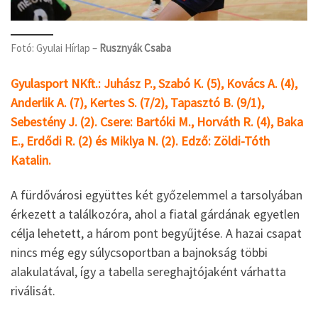
Fotó: Gyulai Hírlap –
Rusznyák Csaba
Gyulasport NKft.: Juhász P., Szabó K. (5), Kovács A. (4),
Anderlik A. (7), Kertes S. (7/2), Tapasztó B. (9/1),
Sebestény J. (2). Csere: Bartóki M., Horváth R. (4), Baka
E., Erdődi R. (2) és Miklya N. (2). Edző: Zöldi-Tóth
Katalin.
A fürdővárosi együttes két győzelemmel a tarsolyában
érkezett a találkozóra, ahol a fiatal gárdának egyetlen
célja lehetett, a három pont begyűjtése. A hazai csapat
nincs még egy súlycsoportban a bajnokság többi
alakulatával, így a tabella sereghajtójaként várhatta
riválisát.