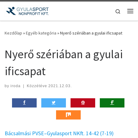
Teljes tartalom megjelenítése
Search
Me
Kezdőlap
»
Egyéb kategória
»
Nyerő szériában a gyulai ificsapat
Nyerő szériában a gyulai
ificsapat
by
iroda
|
Közzétéve
2021.12.03.
Bácsalmási PVSE–Gyulasport NKft. 14-42 (7-19)