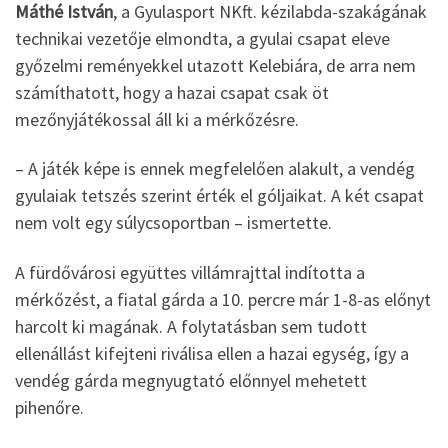
Máthé István
, a Gyulasport NKft. kézilabda-szakágának
technikai vezetője elmondta, a gyulai csapat eleve
győzelmi reményekkel utazott Kelebiára, de arra nem
számíthatott, hogy a hazai csapat csak öt
mezőnyjátékossal áll ki a mérkőzésre.
– A játék képe is ennek megfelelően alakult, a vendég
gyulaiak tetszés szerint érték el góljaikat. A két csapat
nem volt egy súlycsoportban – ismertette.
A fürdővárosi együttes villámrajttal indította a
mérkőzést, a fiatal gárda a 10. percre már 1-8-as előnyt
harcolt ki magának. A folytatásban sem tudott
ellenállást kifejteni riválisa ellen a hazai egység, így a
vendég gárda megnyugtató előnnyel mehetett
pihenőre.