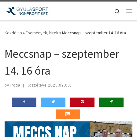
Teljes tartalom megjelenítése
Search
Me
Kezdőlap
»
Események, hírek
»
Meccsnap – szeptember 14. 16 óra
Meccsnap – szeptember
14. 16 óra
by
iroda
|
Közzétéve
2025.09.08.