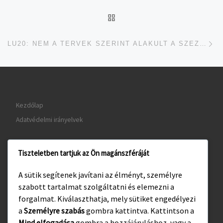
UGRÁS AZ OLDAL TETEJ
je
LU20: NEM A TERVEK SZERINT ALAKULT A SZEZONKEZDÉS AZ IFJÚSÁGI KÉZICSAPATNÁL
Kezdőlap
Adatvédelmi irányelvek
Tiszteletben tartjuk az Ön magánszféráját
www.gyula.hu
A sütik segítenek javítani az élményt, személyre
www.visitgyula.com
szabott tartalmat szolgáltatni és elemezni a
www.gyulakult.hu
forgalmat. Kiválaszthatja, mely sütiket engedélyezi
a
Személyre szabás
gombra kattintva. Kattintson a
Mind elfogadása
gombra a hozzájáruláshoz, vagy a