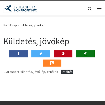
Teljes tartalom megjelenítése
Search
Me
Kezdőlap
»
Küldetés, jövőkép
Küldetés, jövőkép
Gyulasport küldetés, jövőkép, értékek
Letöltés