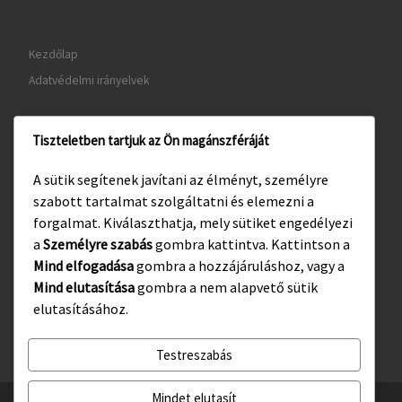
Kezdőlap
Adatvédelmi irányelvek
Tiszteletben tartjuk az Ön magánszféráját
www.gyula.hu
A sütik segítenek javítani az élményt, személyre
www.visitgyula.com
szabott tartalmat szolgáltatni és elemezni a
www.gyulakult.hu
forgalmat. Kiválaszthatja, mely sütiket engedélyezi
a
Személyre szabás
gombra kattintva. Kattintson a
Mind elfogadása
gombra a hozzájáruláshoz, vagy a
Mind elutasítása
gombra a nem alapvető sütik
Facebook
Instagram
elutasításához.
Testreszabás
Mindet elutasít