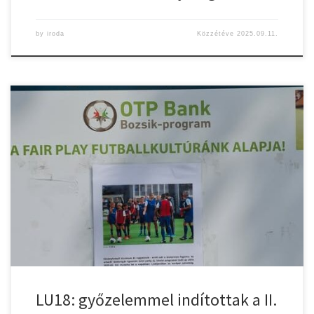
by
iroda
Közzétéve
2025.09.11.
Eszterházy SC – CZ-Gyulasport Nkft 25-30 (13-14) Szeptember 7-
én, idegenben indította a 2025/2026-os szezont a Gyulasport
serdülő kéziegyüttese. Az egri mérkőzésre Zöldi-Tóth Katalin
tanítványai – Szalai Noémi, Técsi Karolina (kapusok) – Tarkovács
Dorka 9/4, Tarkovács Réka 5, Hemdi Neila 4, Szabó Jázmin 3,
Barta Zita 3/2, Martin Vivien 2, Gál […]
LU18: győzelemmel indítottak a II.