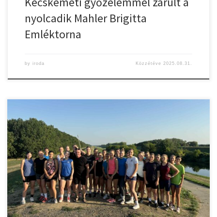
Kecskeméti győzelemmel zárult a
nyolcadik Mahler Brigitta
Emléktorna
by
iroda
Közzétéve
2025.08.31.
Mi kell egy eredményes edzőtáborhoz? Egy biztos bázis – a
Kisökörjárási Szabadidőközpont éppen kiváló erre. Garantálja a
nyugalmat a pihentető alváshoz és a Fehér-Körös töltése is adja
magát a reggeli futóedzéshez. A kardio program következő
eleme, a bringázás is része az egésznek, ahogy az elhagyhatatlan
délelőtti és délután kiadós edzések […]