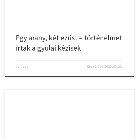
Egy arany, két ezüst – történelmet
írtak a gyulai kézisek
by
iroda
Közzétéve
2025.05.25.
Kiskunhalasi UKSC – Gyulasport NKFT 27 – 28 (15-13) Szerda este
igazi csapatként, szívvel-lélekkel állt pályára Kiskunhalason a
bajnokság zárómérkőzésén Zöldi-Tóth Katalin serdülő kerete:
Juhász Panni, Szalai Noémi (kapusok) – Kovács Szófia Sztella 8 (1)
-62%, Tarkovács Réka 7-70%, Kertes Sarolta 5-71%, Tarkovács