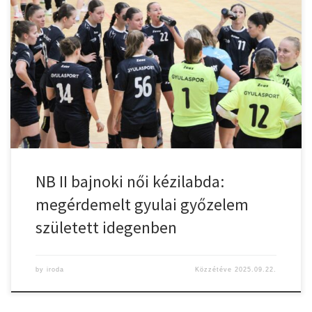
Mezőtúri AFC – CZ-Gyulasport Nkft 25 – 31 (15-18) Szeptember 21-
én, a bajnokság második fordulójában Mike Mária (kapus) – Ilyés
Lilla 8, Kovács Szófia Stella 7, Szögi Tímea 7 (2), Tarkovács Réka 4,
Szabó Kamilla 1, Gelegonya Anita, Csere: Triffa Zsuzsanna (kapus),
Petri Ildikó 4 (2), Nagy Petra, Hemdi Neila […]
NB II bajnoki női kézilabda:
megérdemelt gyulai győzelem
született idegenben
by
iroda
Közzétéve
2025.09.22.