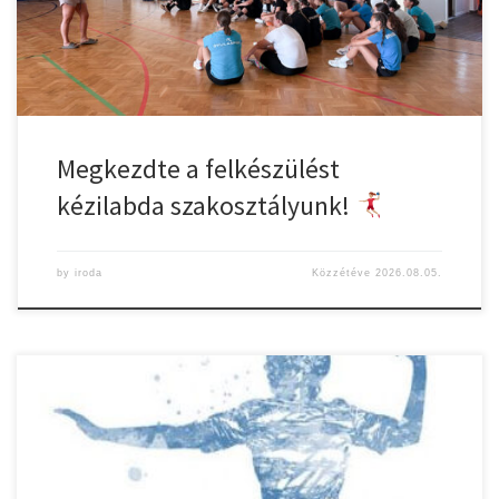
Megkezdte a felkészülést
kézilabda szakosztályunk!
by
iroda
Közzétéve
2026.08.05.
Borsod SK Kazincbarcika – Gyulasport Nkft 29-35 (11-19) A
bajnokság 3. fordulójának csütörtöki játéknapján Técsi Karolina,
Komlósi Sára, Szalai Noémi (kapusok) – Barta Zita 8 (5), Hemdi