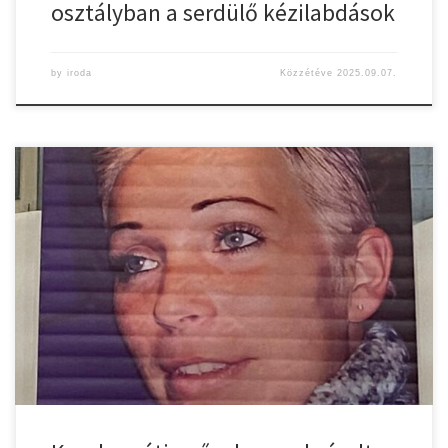
osztályban a serdülő kézilabdások
by
iroda
Közzétéve
2025.09.07.
2018 óta emlékezik meg a Gyulasport és a fürdővárosi kézilabda-
társadalom a fiatalon elhunyt beállósról, Mahler Brigittáról. Az
augusztus utolsó napján rendezett emléktornán három együttes
mérkőzött a győzelemért, a PC-Trade Szeged, a Kecskeméti
Kézilabda Sport Kft és a hazai CZ-Gyulasport Nkft gárdája. A
hazaiak 26:24-es győzelemmel kezdték a tornát a Szeged […]