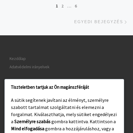
Navigálás a bejegyzések között
1
2
…
6
Eg
EGYEDI BEJEGYZÉS
Kezdőlap
Adatvédelmi irányelvek
Tiszteletben tartjuk az Ön magánszféráját
www.gyula.hu
A sütik segítenek javítani az élményt, személyre
www.visitgyula.com
szabott tartalmat szolgáltatni és elemezni a
www.gyulakult.hu
forgalmat. Kiválaszthatja, mely sütiket engedélyezi
a
Személyre szabás
gombra kattintva. Kattintson a
Mind elfogadása
gombra a hozzájáruláshoz, vagy a