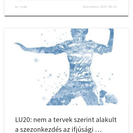
by
iroda
Közzétéve
2025.09.15.
Hódmezővásárhelyi LKC – Gyulasport Nkft 43-15 (26-8)
Szeptember 10-én, a bajnokság első fordulójában a
Hódmezővásárhelyi LKC otthonába utazott az ifjúsági együttesünk.
Zöldi-Tóth Katalin tanítványai Szalai Noémi, Técsi Karolina
(kapusok) – Szabó Jázmin, Gál Csenge, Tarkovács Réka 1,
Tarkovács Dorka 3/2, Hemdi Neila Adrienn 2, Nagy Jázmin 2/1,
Kovács Vivien, Erdei […]
LU20: nem a tervek szerint alakult
a szezonkezdés az ifjúsági …