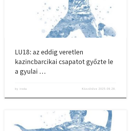
Neila Adrienn 7, Tarkovács Réka 6, Barbócz Maja 5, Avram Alexa 5
(2), Pop Maya 3, Szabó Jázmin 1, Ács Eszter Emma, Kovács […]
LU18: az eddig veretlen
kazincbarcikai csapatot győzte le
a gyulai …
by
iroda
Közzétéve
2025.09.28.