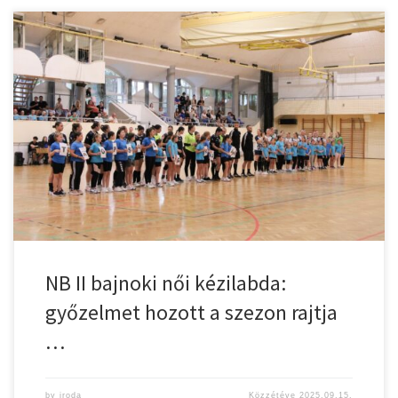
CZ-Gyulasport Nkft – Tisza Volán Szeged 36-34 (19-13) Hazai
mérkőzéssel indította az NB II-es bajnoki szezont vasárnap délután
a CZ-Gyulasport kézilabda együttese. Zöldi-Tóth Katalin a
tétmeccsre Mike Mária (kapus) – Szögi Tímea 8 (1), Kovács Szófia
Stella 8 (2), Nagy Petra 7, Szabó Kamilla 6, Ilyés Lilla 5, Gelegonya
Anita […]
NB II bajnoki női kézilabda:
győzelmet hozott a szezon rajtja
…
by
iroda
Közzétéve
2025.09.15.