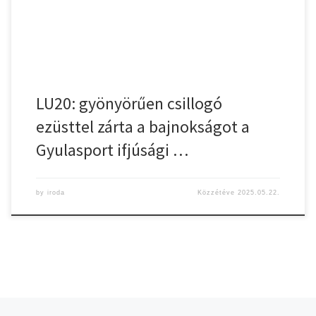
Dorka 3-50%, Boruzs Alexa 2-50%, Miklya Nóra […]
LU20: gyönyörűen csillogó
ezüsttel zárta a bajnokságot a
Gyulasport ifjúsági …
by
iroda
Közzétéve
2025.05.22.