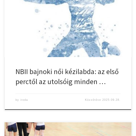
Nemesnádudvari NKSZE – CZ-Gyulasport Nonprofit Kft 18-37 (9-18)
Vasárnap délután a Nemesnádudvar otthonába utazott Zöldi-Tóth
Katalin kerete: Mike Mária (kapus), Nagy Petra 11, Kovács Szófia
Sztella 7 (2), Illés Lilla 6, Gelegonya Anita 3, Szögi Tímea 1, Szabó
Kamilla 1, Csere: Triffa Zsuzsanna (kapus), Petri Ildikó 6 (2), Barta
Zita […]
NBII bajnoki női kézilabda: az első
perctől az utolsóig minden …
by
iroda
Közzétéve
2025.09.28.