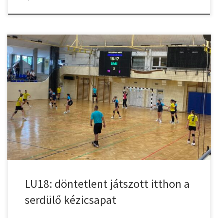
Gyulasport Nkft – Inárcs-Örkény KCE 24 – 24 (11-9) A bajnokság első
fordulóját magabiztosan nyerő serdülő együttes vasárnap délután
az Inárcs-Örkény csapatát fogadta. Zöldi-Tóth Katalin edző a hazai
mérkőzésen Szalai Noémi, Komlósi Sára, Técsi Karolina (kapusok) –
Tarkovács Réka 6 (1), Barta Zita 6 (3), Tarkovács Dorka 5, Hemdi
Neila […]
LU18: döntetlent játszott itthon a
serdülő kézicsapat