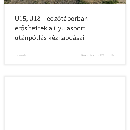
U15, U18 – edzőtáborban
erősítettek a Gyulasport
utánpótlás kézilabdásai
by
iroda
Közzétéve
2025.08.15.
Feszült izgalom, győzelmi mámor, örömkönnyek és meghitt
pillanatok – mindez egy szombat délutánba sűrítve. A bajnokság
utolsó fordulóját 30:24-es győzelemmel zárta a CZ-Gyulasport,
hazai pályán arattak szombat délután sikert a Kecskeméti NKSE
csapata felett. Akkor még nem lehetett tudni, hogy ez pontosan
mit jelent a bajnokság végső sorrendjében a gyulai […]