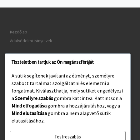
Kezdőlap
Adatvédelmi irányelvek
Tiszteletben tartjuk az Ön magánszféráját
www.gyula.hu
A sütik segítenek javítani az élményt, személyre
www.visitgyula.com
szabott tartalmat szolgáltatni és elemezni a
www.gyulakult.hu
forgalmat. Kiválaszthatja, mely sütiket engedélyezi
a
Személyre szabás
gombra kattintva. Kattintson a
Mind elfogadása
gombra a hozzájáruláshoz, vagy a
Mind elutasítása
gombra a nem alapvető sütik
Facebook
Instagram
elutasításához.
Testreszabás