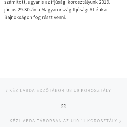
számított, ugyanis az ifjúsági korosztályunk 2019.
június 29-30-án a Magyarország Ifjúsági Atlétikai
Bajnokságon fog részt venni.
Navigálás a bejegyzések között
jelen bejegyzés
KÉZILABDA EDZŐTÁBOR U8-U9 KOROSZTÁLY
UGRÁS AZ OLDAL TETEJ
je
KÉZILABDA TÁBORBAN AZ U10-11 KOROSZTÁLY