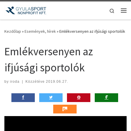
Teljes tartalom megjelenítése
Search
Me
Kezdőlap
»
Események, hírek
»
Emlékversenyen az ifjúsági sportolók
Emlékversenyen az
ifjúsági sportolók
by
iroda
|
Közzétéve
2019.06.27.