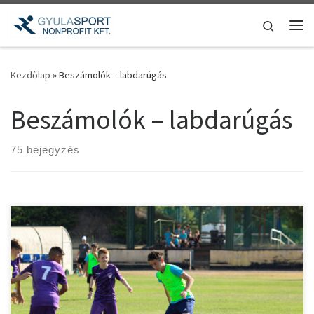
Teljes tartalom megjelenítése
Search
Me
Kezdőlap
»
Beszámolók – labdarúgás
Beszámolók – labdarúgás
75 bejegyzés
Néhány fénykép a mérkőzésről. Hajrá Gyulasport!