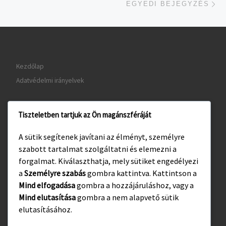
EGYEDI BEJEGYZÉS
Kezdőlap
Adatvédelmi irányelvek
Tiszteletben tartjuk az Ön magánszféráját
www.gyula.hu
A sütik segítenek javítani az élményt, személyre
www.visitgyula.com
szabott tartalmat szolgáltatni és elemezni a
www.gyulakult.hu
forgalmat. Kiválaszthatja, mely sütiket engedélyezi
a
Személyre szabás
gombra kattintva. Kattintson a
Mind elfogadása
gombra a hozzájáruláshoz, vagy a
Mind elutasítása
gombra a nem alapvető sütik
Facebook
Instagram
elutasításához.