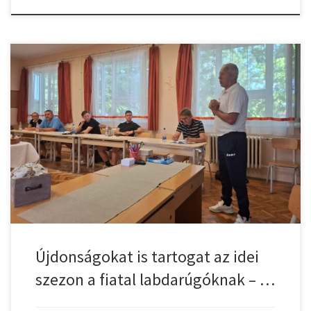
A Gyulasport Kiemelt Körzetközpont csütörtökön tartotta a D-szintű
klubjai számára a 2025/2026-os évad őszi nyitóértekezletét. A
sportvezetők és edzők Szabadkígyósról, Kétegyházáról, Békésről,
Medgyesegyházáról, Vésztőről, Szeghalomról, Sarkadról,
Zsadányból, Elekről érkeztek, a házigazda gyulaiak mellett. A
kiemelt körzetközpont 12 D-szintű klub. 49 sportcsoportjának
munkáját koordinálja. A körzetközpontok-grassroots klubok
feladatairól, a kiválasztási programról, […]
Újdonságokat is tartogat az idei
szezon a fiatal labdarúgóknak – …