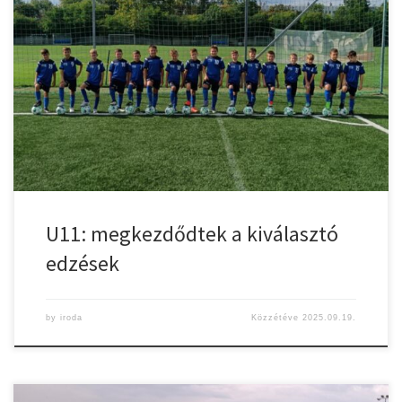
A Magyar Labdarúgó Szövetség 2021. júliusában indította el a
vármegyei körzetközpontok működését. A kijelölt körzetközponti
egyesületek feladata többek között a kiválasztó rendezvények
megszervezése és lebonyolítása, a tehetségek felkutatása és
gondozása. A Gyulasport kéthetes rendszerességgel tart kiválasztó
edzéseket a körzet U11-es korosztályából kiválasztott
labdarúgóinak, ezeken egy szalmai stáb dolgozik a gyerekekkel.
[…]
U11: megkezdődtek a kiválasztó
edzések
by
iroda
Közzétéve
2025.09.19.