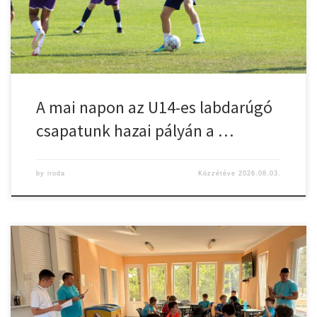
A mai napon az U14-es labdarúgó
csapatunk hazai pályán a …
by
iroda
Közzétéve
2026.08.03.
Hajrá Gyulasport!