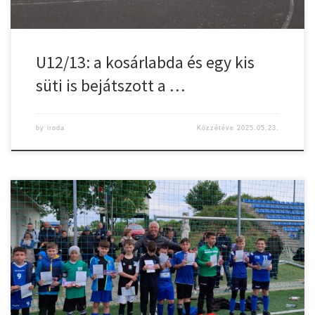
U12/13: a kosárlabda és egy kis
süti is bejátszott a …
by
iroda
Közzétéve
2025.05.23.
A Gyulasport Kiemelt Körzetközpont U10/11-es korosztály
negyedik tavaszi tornája zajlott vasárnap a városi sporttelepen. A
kétórás programon tíz település – Elek, Szeghalom, Békés, Gyula,
Vésztő, Sarkad, Kétegyháza, Medgyesegyháza, Szabadkígyós -
tizenegy csapata, százkilenc fővel vett részt. A rendezvény ezúttal
is elismerésekkel és jutalmazással zárult. A Gyulasport díjazottjai:
Karancsi Ádám és Szabó […]