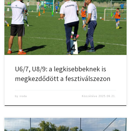
labdarúgók léptek pályára a városi sporttelepen. A harmincnégy
csapat, 159 labdarúgója Szeghalomból, Zsadányból, Békésről,
Szabadkígyósról, Vésztőről, Sarkadról, Medgyesegyházáról,
Elekről érkezett, a házigazda gyulaiak mellett. A hatvanperces
játék után ezúttal sem maradtak el a jutalmak, megfejelve a
motivációs gyűjtőmappákkal. Ahogy arról korábban […]
U6/7, U8/9: a legkisebbeknek is
megkezdődött a fesztiválszezon
by
iroda
Közzétéve
2025.09.21.