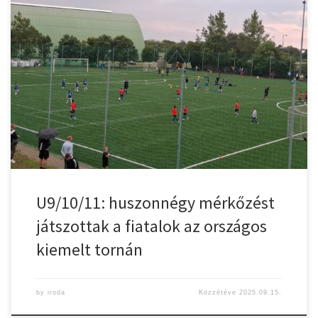
A szombati szezonnyitó program után, a vasárnap sem telt tétlenül
a városi sporttelepen. Délután az országos U9/10/11-es korosztály
részvételével rendezte meg a Gyulasport Kiemelt
Körzetközpontja az országos kiemelt tornát. A megmérettetésen
két labdarúgó akadémia, a Szeged-Csanád Grosics és a
Kecskeméti TE Labdarúgó Akadémia, valamint három kiemelt
körzetközpont, a Szolnoki MÁV […]
U9/10/11: huszonnégy mérkőzést
játszottak a fiatalok az országos
kiemelt tornán
by
iroda
Közzétéve
2025.09.15.