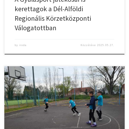
kerettagok a Dél-Alföldi
Regionális Körzetközponti
Válogatottban
by
iroda
Közzétéve
2025.05.27.
Az elmúlt napokban az U12/13-as korosztály a kosárlabdát
választotta kiegészítő sportágként. A jó hangulatú és változatos
foglalkozás után, teasütis piknik partin vettek részt a gyerekek.
Beszámoló: Bálint Balázs