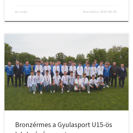
by
iroda
Közzétéve
2025.09.05.
A kézilabda sikerek után, a Gyulasport utánpótlás labdarúgói is
remekeltek a regionális bajnokságban. Az U15-ös fiatalok a
harmadik helyen zárták a szezont, ahol mindösszesen egyszer
találtak legyőzőre. A Gyulai Termál FC is történelminek nevezhető
sikert ért el a 2024/25-ös NB III-as bajnokságban – minden
várakozást felülmúlva, a dobogó második fokára […]
Bronzérmes a Gyulasport U15-ös