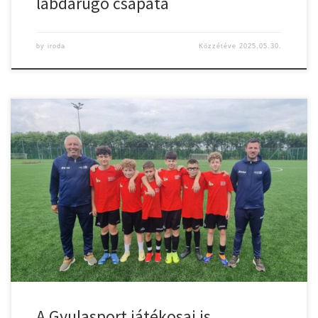
labdarúgó csapata
by
iroda
Közzétéve
2025.05.30.
Az előző évek gyakorlata szerint, az idén is összeállt a Dél-Alföldi
Regionális Körzetközponti Válogatott. A válogatott keretbe egy
egész éven át tartó rendezvénysorozat zárásaként, az Alföldön
található Körzetközpontok közül – 11 egyesület – lehetett
bekerülni. Nagy örömünkre szolgál, hogy a bő keretbe az U12-es
korosztályból négy játékos – Somogyi Zalán, […]
A Gyulasport játékosai is