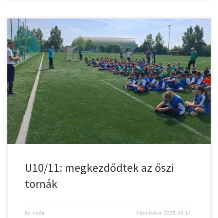
A nyári szünet után, szeptember 13-án ismét benépesült a városi
sporttelep. A szombati tornára tíz település D-szintű klubja –
Békés, Elek, Kétegyháza, Medgyesegyháza, Sarkad,
Szabadkígyós, Szeghalom, Vésztő, Zsadány és a házigazda Gyula
– tizenkét csapat,117 játékosával nevezett a kétórás programra.
Az idény újdonságai közé tartozik, hogy az MLSZ jóvoltából
minden […]
U10/11: megkezdődtek az őszi
tornák
by
iroda
Közzétéve
2025.09.14.