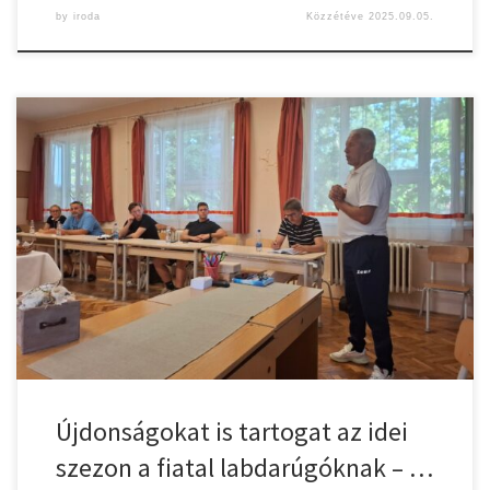
by
iroda
Közzétéve
2025.09.05.
A Gyulasport Kiemelt Körzetközpont csütörtökön tartotta a D-szintű
klubjai számára a 2025/2026-os évad őszi nyitóértekezletét. A
sportvezetők és edzők Szabadkígyósról, Kétegyházáról, Békésről,
Medgyesegyházáról, Vésztőről, Szeghalomról, Sarkadról,
Zsadányból, Elekről érkeztek, a házigazda gyulaiak mellett. A
kiemelt körzetközpont 12 D-szintű klub. 49 sportcsoportjának
munkáját koordinálja. A körzetközpontok-grassroots klubok
feladatairól, a kiválasztási programról, […]
Újdonságokat is tartogat az idei
szezon a fiatal labdarúgóknak – …