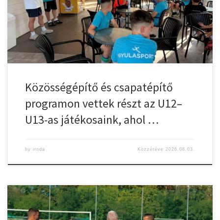
Közösségépítő és csapatépítő
programon vettek részt az U12–
U13-as játékosaink, ahol …
by
iroda
Közzétéve
2026.08.03.
Az idei első őszi fesztiválon, szombaton a legfiatalabb utánpótlás