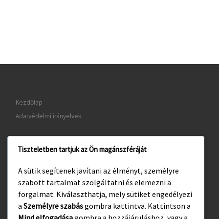
Kezdőlap
Adatvédelmi irányelvek
Tiszteletben tartjuk az Ön magánszféráját
www.gyula.hu
A sütik segítenek javítani az élményt, személyre
www.visitgyula.com
szabott tartalmat szolgáltatni és elemezni a
www.gyulakult.hu
forgalmat. Kiválaszthatja, mely sütiket engedélyezi
a
Személyre szabás
gombra kattintva. Kattintson a
Mind elfogadása
gombra a hozzájáruláshoz, vagy a