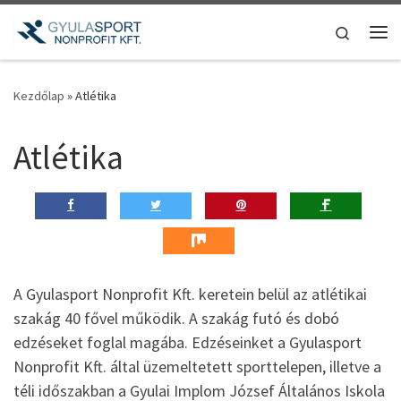
Teljes tartalom megjelenítése
Search
Me
Kezdőlap
»
Atlétika
Atlétika
A Gyulasport Nonprofit Kft. keretein belül az atlétikai
szakág 40 fővel működik. A szakág futó és dobó
edzéseket foglal magába. Edzéseinket a Gyulasport
Nonprofit Kft. által üzemeltetett sporttelepen, illetve a
téli időszakban a Gyulai Implom József Általános Iskola