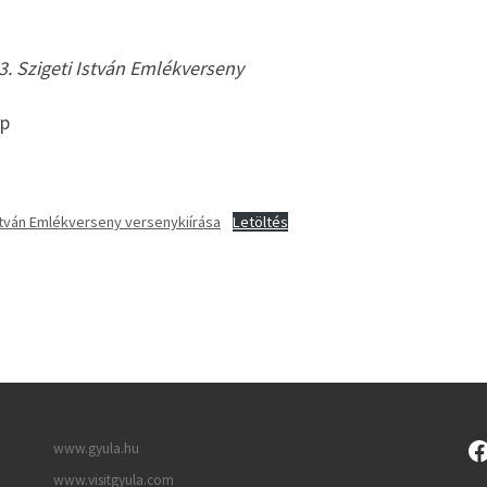
13. Szigeti István Emlékverseny
ep
 István Emlékverseny versenykiírása
Letöltés
www.gyula.hu
www.visitgyula.com