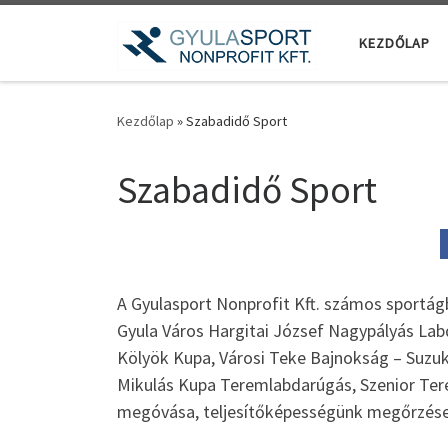
Teljes tartalom megjelenítése
KEZDŐLAP
Kezdőlap
»
Szabadidő Sport
Szabadidő Sport
A Gyulasport Nonprofit Kft. számos sportág
Gyula Város Hargitai József Nagypályás La
Kölyök Kupa, Városi Teke Bajnokság – Suzuk
Mikulás Kupa Teremlabdarúgás, Szenior Te
megóvása, teljesítőképességünk megőrzése 