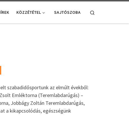
Search
ÍREK
KÖZZÉTÉTEL
SAJTÓSZOBA
elt szabadidősportunk az elmúlt évekből:
 Zsolt Emléktorna (Teremlabdarúgás) –
torna, Jobbágy Zoltán Teremlabdarúgás,
at a kikapcsolódás, egészségünk