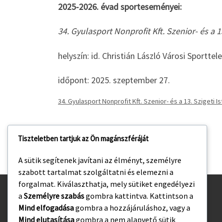
2025-2026. évad sporteseményei:
34. Gyulasport Nonprofit Kft. Szenior- és a 
helyszín: id. Christián László Városi Sporttel
időpont: 2025. szeptember 27.
34. Gyulasport Nonprofit Kft. Szenior- és a 13. Szigeti
Tiszteletben tartjuk az Ön magánszféráját
A sütik segítenek javítani az élményt, személyre
szabott tartalmat szolgáltatni és elemezni a
forgalmat. Kiválaszthatja, mely sütiket engedélyezi
a
Személyre szabás
gombra kattintva. Kattintson a
Kezdőlap
Mind elfogadása
gombra a hozzájáruláshoz, vagy a
Adatvédelmi irányelvek
Mind elutasítása
gombra a nem alapvető sütik