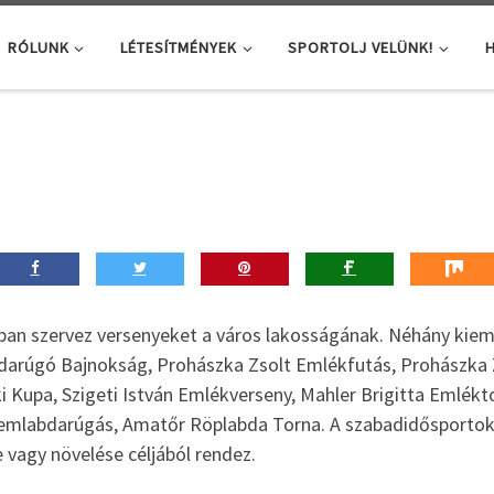
RÓLUNK
LÉTESÍTMÉNYEK
SPORTOLJ VELÜNK!
H
ban szervez versenyeket a város lakosságának. Néhány kiem
bdarúgó Bajnokság, Prohászka Zsolt Emlékfutás, Prohászka
i Kupa, Szigeti István Emlékverseny, Mahler Brigitta Emlék
remlabdarúgás, Amatőr Röplabda Torna. A szabadidősportok
vagy növelése céljából rendez.