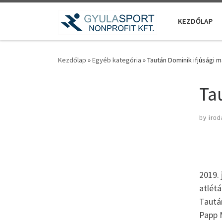
Teljes tartalom megjelenítése
KEZDŐLAP
Kezdőlap
»
Egyéb kategória
»
Taután Dominik ifjúsági 
Ta
by
irod
2019.
atlétá
Tautá
Papp 