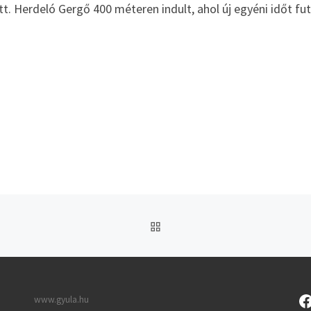
t. Herdeló Gergő 400 méteren indult, ahol új egyéni időt fut
UGRÁS AZ OLDAL TETEJ
www.gyula.hu