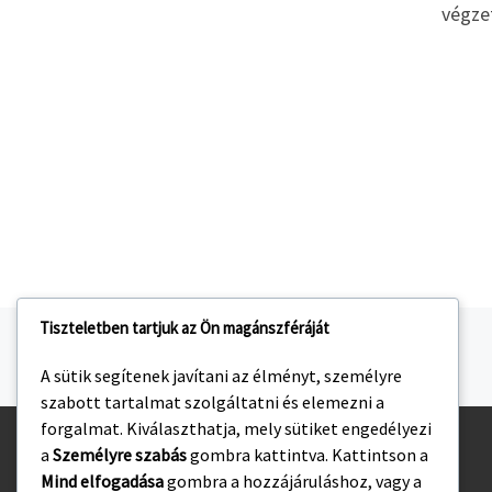
végzet
Tiszteletben tartjuk az Ön magánszféráját
Navigálás a bejegyzések között
jelen bejegyzés
KÉZILABDA TÁBORBAN AZ U10-11 KOROSZTÁLY
A sütik segítenek javítani az élményt, személyre
szabott tartalmat szolgáltatni és elemezni a
forgalmat. Kiválaszthatja, mely sütiket engedélyezi
a
Személyre szabás
gombra kattintva. Kattintson a
Kezdőlap
Mind elfogadása
gombra a hozzájáruláshoz, vagy a