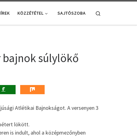
Search
ÍREK
KÖZZÉTÉTEL
SAJTÓSZOBA
 bajnok súlylökő
úsági Atlétikai Bajnokságot. A versenyen 3
étert lökött.
ren is indult, ahol a középmezőnyben