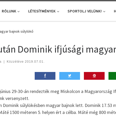
RÓLUNK
LÉTESÍTMÉNYEK
SPORTOLJ VELÜNK!
H
magyar bajnok súlylökő
után Dominik ifjúsági magyar
a
|
Közzétéve
2019.07.01.
 június 29-30-án rendezték meg Miskolcon a Magyarország Ifj
nk versenyzett.
n Dominik súlylökésben magyar bajnok lett. Dominik 17.53 m
Máté 1500 méteren 5. helyen ért a célba. Máté még 800 méte