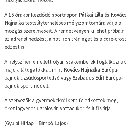
mozgás szerelmeseit.
A 15 órakor kezdődő sportnapon
Pátkai Lilla
és
Kovács
Hajnalka
testsúlyterheléses mélyizomtornára várja a
mozgás szerelmeseit. A rendezvényen ki lehet próbálni
az adrenalinedzést, a hot iron tréninget és a core-cross
edzést is.
A helyszínen emellett olyan szakemberek foglalkoznak
majd a látogatókkal, mint
Kovács Hajnalka
Európa-
bajnok dzsúdósportedző vagy
Szabados Edit
Európa-
bajnok sportmodell.
A szervezők a gyermekekről sem feledkeztek meg,
őket ingyenes ugrálóvár, vattacukor és lufi várja.
(Gyulai Hírlap – Bimbó Lajos)