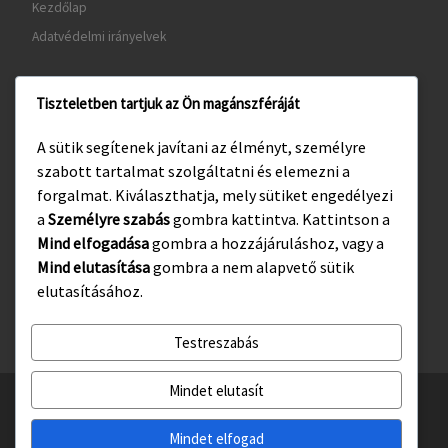
Kezdőlap
Adatvédelmi irányelvek
Tiszteletben tartjuk az Ön magánszféráját
www.gyula.hu
A sütik segítenek javítani az élményt, személyre
www.visitgyula.com
szabott tartalmat szolgáltatni és elemezni a
www.gyulakult.hu
forgalmat. Kiválaszthatja, mely sütiket engedélyezi
a
Személyre szabás
gombra kattintva. Kattintson a
Mind elfogadása
gombra a hozzájáruláshoz, vagy a
Mind elutasítása
gombra a nem alapvető sütik
Facebook
Instagram
elutasításához.
Testreszabás
Mindet elutasít
© 2026
Gyulasport Nonprofit Kft.
– All rights reserved
Powered by
WP
– Designed with the
Customizr téma haladó beállításai
Mindet elfogad