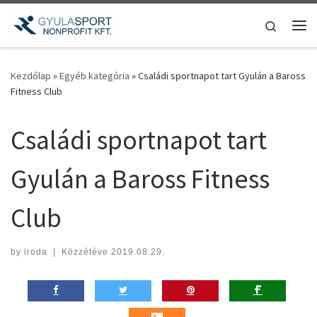
Teljes tartalom megjelenítése
Search
Me
Kezdőlap
»
Egyéb kategória
»
Családi sportnapot tart Gyulán a Baross
Fitness Club
Családi sportnapot tart
Gyulán a Baross Fitness
Club
by
iroda
|
Közzétéve
2019.08.29.