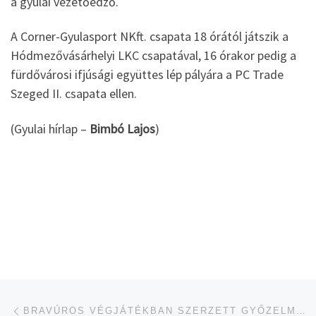
a gyulai vezetőedző.
A Corner-Gyulasport NKft. csapata 18 órától játszik a
Hódmezővásárhelyi LKC csapatával, 16 órakor pedig a
fürdővárosi ifjúsági együttes lép pályára a PC Trade
Szeged II. csapata ellen.
(Gyulai hírlap –
Bimbó Lajos
)
Navigálás a bejegyzések között
jelen bejegyzés
BRAVÚROS VÉGJÁTÉKBAN SZERZETT GYŐZELMET A RICZU-CSAPAT