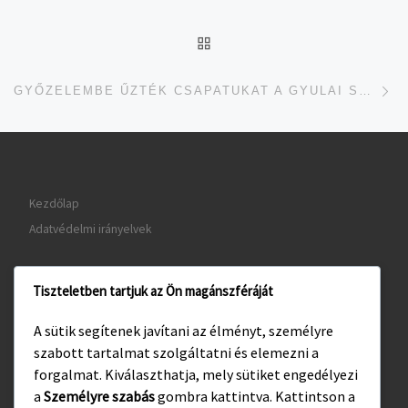
UGRÁS AZ OLDAL TETEJ
je
GYŐZELEMBE ŰZTÉK CSAPATUKAT A GYULAI SZURKOLÓK
Kezdőlap
Adatvédelmi irányelvek
Tiszteletben tartjuk az Ön magánszféráját
www.gyula.hu
A sütik segítenek javítani az élményt, személyre
www.visitgyula.com
szabott tartalmat szolgáltatni és elemezni a
www.gyulakult.hu
forgalmat. Kiválaszthatja, mely sütiket engedélyezi
a
Személyre szabás
gombra kattintva. Kattintson a