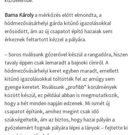
küzdelembe.
Barna Károly
a mérkőzés előtt elmondta, a
hódmezővásárhelyi gárda kitűnő igazolásokkal
erősödött, ám az új csapatot építő hazaiak sem
érkeznek feltartott kézzel a pályára.
– Soros riválisunk gőzerővel készül a rangadóra, hiszen
tavaly éppen csak lemaradt a bajnoki címről. A
hódmezővásárhelyi keret egyben maradt, emellett
kitűnő igazolásokkal töltötték fel az amúgy sem
gyenge keretet. Riválisunk „profibb” körülmények
között készül, ez például abban is megmutatkozik,
hogy a hét minden napján edzenek. Mi ismét új
csapatot építünk, amihez megint csak idő
szükségeltetik, ám az biztos, hogy hazai pályán a
győzelemért fognak pályára lépni a lányok – fejtette ki