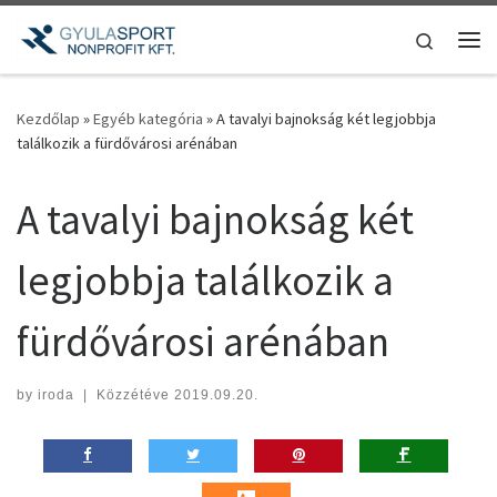
Teljes tartalom megjelenítése
Search
Me
Kezdőlap
»
Egyéb kategória
»
A tavalyi bajnokság két legjobbja
találkozik a fürdővárosi arénában
A tavalyi bajnokság két
legjobbja találkozik a
fürdővárosi arénában
by
iroda
|
Közzétéve
2019.09.20.