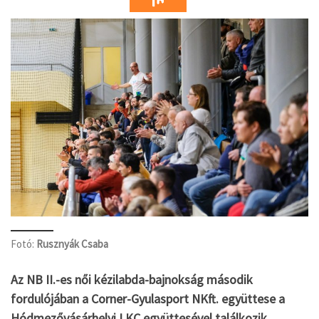
Fotó:
Rusznyák Csaba
Az NB II.-es női kézilabda-bajnokság második
fordulójában a Corner-Gyulasport NKft. együttese a
Hódmezővásárhelyi LKC együttesével találkozik