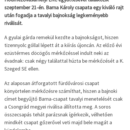
szeptember 21-én. Barna Károly csapata egy kiváló rajt
után fogadja a tavalyi bajnokság legkeményebb
riválisát.
A gyulai gárda remekül kezdte a bajnokságot, hiszen
tizennyolc góllal lépett át a kiírás újoncán. Az előző évi
ezüstérmes döcögős mérkőzéssel indult neki az
évadnak: csak négy találattal húzta be mérkőzését a K.
Szeged SE ellen.
Az alaposan átforgatott fürdővárosi csapat
könyörtelen mérkőzésre számíthat, hiszen a bajnoki
címet begyűjtő Barna-csapat tavalyi menetelését csak
a Csongrád megyei riválisa állította meg. A soros
összecsapás tehát parázsnak ígérkezik, vélhetően
mindkét csapat gőzerővel veti majd bele magát a