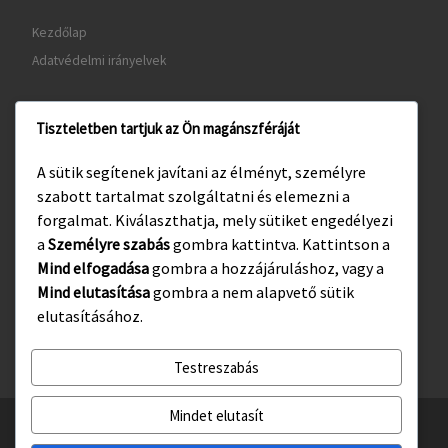
Kezdőlap
Adatvédelmi irányelvek
Tiszteletben tartjuk az Ön magánszféráját
www.gyula.hu
A sütik segítenek javítani az élményt, személyre
www.visitgyula.com
szabott tartalmat szolgáltatni és elemezni a
www.gyulakult.hu
forgalmat. Kiválaszthatja, mely sütiket engedélyezi
a
Személyre szabás
gombra kattintva. Kattintson a
Mind elfogadása
gombra a hozzájáruláshoz, vagy a
Mind elutasítása
gombra a nem alapvető sütik
Facebook
Instagram
elutasításához.
Testreszabás
Mindet elutasít
© 2026
Gyulasport Nonprofit Kft.
– All rights reserved