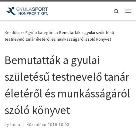
Teljes tartalom megjelenítése
Search
Me
Kezdőlap
»
Egyéb kategória
»
Bemutatták a gyulai születésű
testnevelő tanár életéről és munkásságáról szóló könyvet
Bemutatták a gyulai
születésű testnevelő tanár
életéről és munkásságáról
szóló könyvet
by
iroda
|
Közzétéve
2019.10.03.