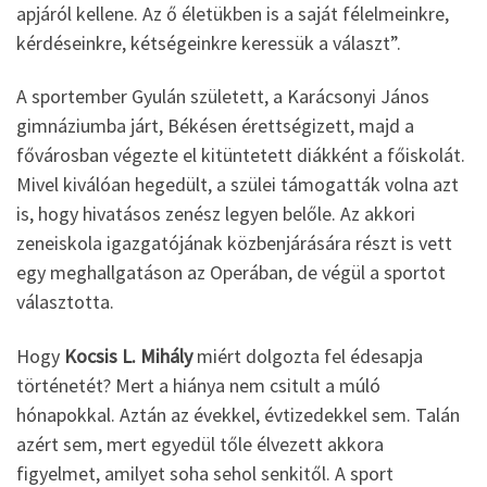
apjáról kellene. Az ő életükben is a saját félelmeinkre,
kérdéseinkre, kétségeinkre keressük a választ”.
A sportember Gyulán született, a Karácsonyi János
gimnáziumba járt, Békésen érettségizett, majd a
fővárosban végezte el kitüntetett diákként a főiskolát.
Mivel kiválóan hegedült, a szülei támogatták volna azt
is, hogy hivatásos zenész legyen belőle. Az akkori
zeneiskola igazgatójának közbenjárására részt is vett
egy meghallgatáson az Operában, de végül a sportot
választotta.
Hogy
Kocsis L. Mihály
miért dolgozta fel édesapja
történetét? Mert a hiánya nem csitult a múló
hónapokkal. Aztán az évekkel, évtizedekkel sem. Talán
azért sem, mert egyedül tőle élvezett akkora
figyelmet, amilyet soha sehol senkitől. A sport