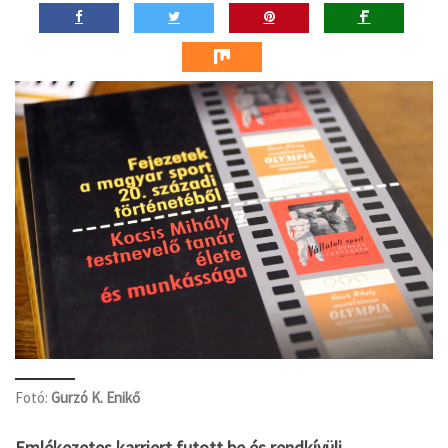
Fotó:
Gurzó K. Enikő
Emlékezetes karriert futott be és rendkívüli