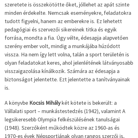
szeretete is összekötötte őket, jóllehet az apát szinte
minden érdekelte. Nemcsak eseményekre, feladatokra
tudott figyelni, hanem az emberekre is. Ez lehetett
pedagógiai és szervezői sikereinek titka és egyik
forrása, mondta a fia. Úgy vélte, édesapja alapvetően
szerény ember volt, mindig a munkájába húzódott
vissza. Ha nem így lett volna, talán a sport területén is
olyan feladatokat keres, ahol jelenlétének látványosabb
visszaigazolása kínálkozik. Számára az édesapja a
biztonságot jelentette. Ezt jelentette a tanítványainak
is.
A könyvbe
Kocsis Mihály
két kötete is bekerült: a
Vállalati sport – munkástestedzés (1942), valamint A
legsikeresebb Olympia felkészülésének tanulságai
(1948). Szerzőként működtek közre az 1960-as és
1970-es évek Népsportjának olyan rangos szerzői is,