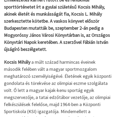
sporttörténetet írt a gyulai születésű Kocsis Mihály,
akinek életét és munkásságát fia, Kocsis L. Mihály
szerkesztette kötetbe. A vaskos könyvet először
Budapesten mutatták be, szeptember 2-án pedig a
Mogyoróssy János Városi Könyvtárban is, az Országos
Könyvtári Napok keretében. A szerzővel Fábián István
újságíró beszélgetett.
Kocsis Mihály
a múlt század harmincas éveinek
második felében vált a magyar sportmozgalom
meghatározó személyiségévé. Életének egyik központi
gondolata és törekvése az olimpiai eszme szolgálata
volt. Ő lett a magyar kajak-kenu sportág egyik
megszervezője, a tatai edzőtábor vezetője, az olimpiai
felkészülések felelőse, majd 1964-ben a Központi
Sportiskola (KSI) igazgatója. Mindemellett a