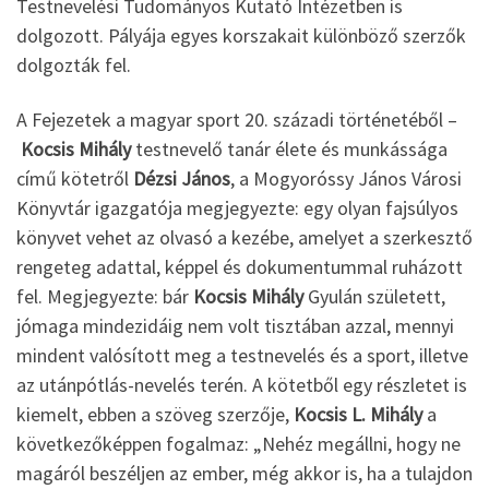
Testnevelési Tudományos Kutató Intézetben is
dolgozott. Pályája egyes korszakait különböző szerzők
dolgozták fel.
A Fejezetek a magyar sport 20. századi történetéből –
Kocsis Mihály
testnevelő tanár élete és munkássága
című kötetről
Dézsi János
, a Mogyoróssy János Városi
Könyvtár igazgatója megjegyezte: egy olyan fajsúlyos
könyvet vehet az olvasó a kezébe, amelyet a szerkesztő
rengeteg adattal, képpel és dokumentummal ruházott
fel. Megjegyezte: bár
Kocsis Mihály
Gyulán született,
jómaga mindezidáig nem volt tisztában azzal, mennyi
mindent valósított meg a testnevelés és a sport, illetve
az utánpótlás-nevelés terén. A kötetből egy részletet is
kiemelt, ebben a szöveg szerzője,
Kocsis L. Mihály
a
következőképpen fogalmaz: „Nehéz megállni, hogy ne
magáról beszéljen az ember, még akkor is, ha a tulajdon