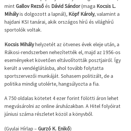
mint
Gallov Rezső
és
Dávid Sándor
(maga
Kocsis L.
Mihály
is dolgozott a lapnál),
Köpf Károly
, valamint a
hajdani KSI tanárai, akik országos hírű és világhírű
sportolók voltak.
Kocsis Mihály
helyzetét az ötvenes évek eleje után, a
Rákosi-rendszerben nehezítették el, majd az 1956-os
eseményeket követően eltávolították posztjairól. Így
került a vendéglátásba, ahol tovább folytatta
sportszervezői munkáját. Sohasem politizált, de a
politika mindig utolérte, hangsúlyozta a fia.
A 750 oldalas kötetet 4 ezer forint fölötti áron lehet
megvásárolni az online áruházakban. A Hitel folyóirat
júniusi száma részletet közöl a könyvből.
(Gyulai Hírlap –
Gurzó K. Enikő
)