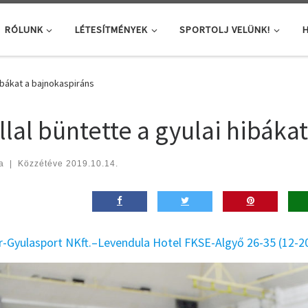
RÓLUNK
LÉTESÍTMÉNYEK
SPORTOLJ VELÜNK!
H
hibákat a bajnokaspiráns
llal büntette a gyulai hibáka
a
|
Közzétéve
2019.10.14.
r-Gyulasport NKft.–Levendula Hotel FKSE-Algyő 26-35 (12-2