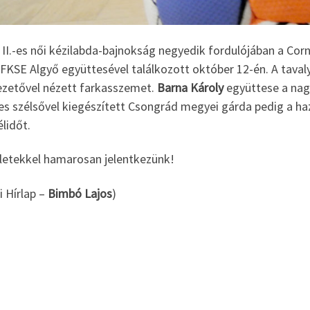
II.-es női kézilabda-bajnokság negyedik fordulójában a Cor
FKSE Algyő együttesével találkozott október 12-én. A tavalyi
vezetővel nézett farkasszemet.
Barna Károly
együttese a nagy
es szélsővel kiegészített Csongrád megyei gárda pedig a haz
élidőt.
zletekkel hamarosan jelentkezünk!
i Hírlap –
Bimbó Lajos
)