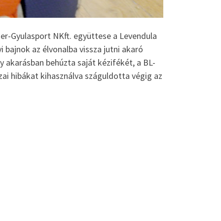
ner-Gyulasport NKft. együttese a Levendula
 bajnok az élvonalba vissza jutni akaró
 akarásban behúzta saját kézifékét, a BL-
ai hibákat kihasználva száguldotta végig az