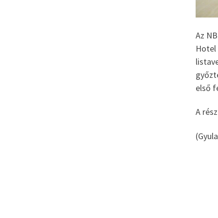
Az NB 
Hotel 
lista
győzt
első f
A rés
(Gyula