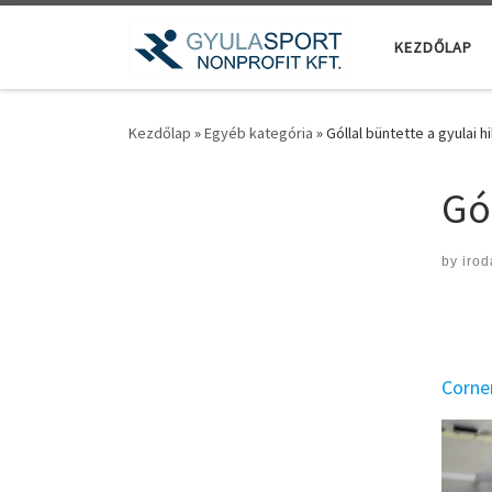
Teljes tartalom megjelenítése
KEZDŐLAP
Kezdőlap
»
Egyéb kategória
»
Góllal büntette a gyulai 
Gó
by
irod
Corne