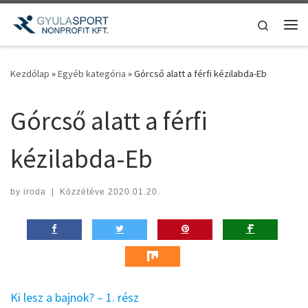
Teljes tartalom megjelenítése
Search
Me
Kezdőlap
»
Egyéb kategória
»
Górcső alatt a férfi kézilabda-Eb
Górcső alatt a férfi
kézilabda-Eb
by
iroda
|
Közzétéve
2020.01.20.
Ki lesz a bajnok? – 1. rész