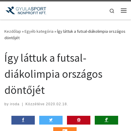
Teljes tartalom megjelenítése
Search
Me
Kezdőlap
»
Egyéb kategória
»
Így láttuk a futsal-diákolimpia országos
döntőjét
Így láttuk a futsal-
diákolimpia országos
döntőjét
by
iroda
|
Közzétéve
2020.02.18.