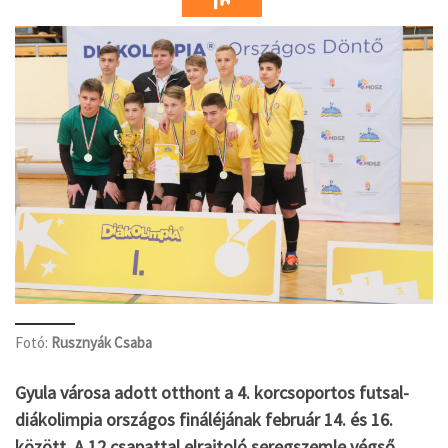
Fotó:
Rusznyák Csaba
Gyula városa adott otthont a 4. korcsoportos futsal-
diákolimpia országos fináléjának február 14. és 16.
között. A 12 csapattal elrajtoló seregszemle végső