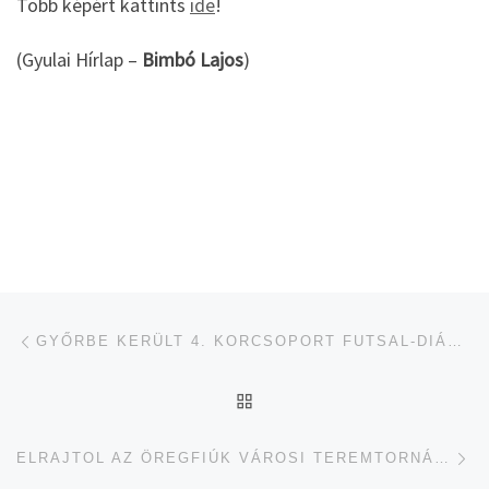
Több képért kattints
ide
!
(Gyulai Hírlap –
Bimbó Lajos
)
Navigálás a bejegyzések között
jelen bejegyzés
GYŐRBE KERÜLT 4. KORCSOPORT FUTSAL-DIÁKOLIMPIA BAJNOKI CÍME
UGRÁS AZ OLDAL TETEJ
je
ELRAJTOL AZ ÖREGFIÚK VÁROSI TEREMTORNÁJA