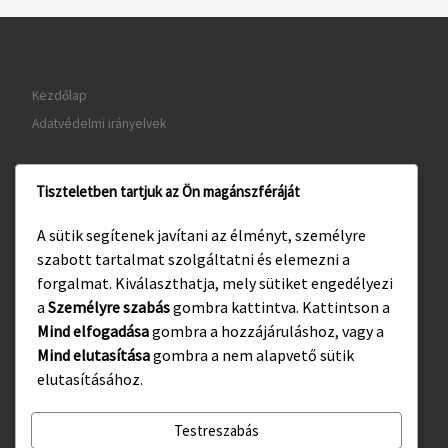
Kezdőlap
Adatvédelmi irányelvek
Tiszteletben tartjuk az Ön magánszféráját
www.gyula.hu
A sütik segítenek javítani az élményt, személyre
www.visitgyula.com
szabott tartalmat szolgáltatni és elemezni a
www.gyulakult.hu
forgalmat. Kiválaszthatja, mely sütiket engedélyezi
a
Személyre szabás
gombra kattintva. Kattintson a
Mind elfogadása
gombra a hozzájáruláshoz, vagy a
Mind elutasítása
gombra a nem alapvető sütik
Facebook
Instagram
elutasításához.
Testreszabás