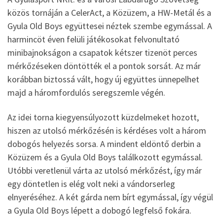
közös tornáján a CelerAct, a Közüzem, a HW-Metál és a
Gyula Old Boys együttesei néztek szembe egymással. A
harmincöt éven felüli játékosokat felvonultató
minibajnokságon a csapatok kétszer tizenöt perces
mérkőzéseken döntötték el a pontok sorsát. Az már
korábban biztossá vált, hogy új együttes ünnepelhet
majd a háromfordulós seregszemle végén.
Az idei torna kiegyensúlyozott küzdelmeket hozott,
hiszen az utolsó mérkőzésén is kérdéses volt a három
dobogós helyezés sorsa. A mindent eldöntő derbin a
Közüzem és a Gyula Old Boys találkozott egymással.
Utóbbi veretlenül várta az utolsó mérkőzést, így már
egy döntetlen is elég volt neki a vándorserleg
elnyeréséhez. A két gárda nem bírt egymással, így végül
a Gyula Old Boys lépett a dobogó legfelső fokára.