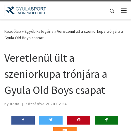
Teljes tartalom megjelenítése
Search
Me
Kezdőlap
»
Egyéb kategória
»
Veretlenül ült a szeniorkupa trónjára a
Gyula Old Boys csapat
Veretlenül ült a
szeniorkupa trónjára a
Gyula Old Boys csapat
by
iroda
|
Közzétéve
2020.02.24.