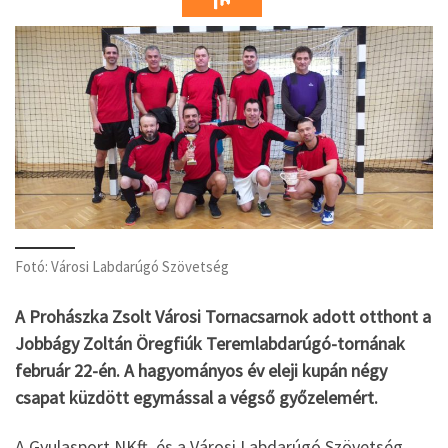
Fotó: Városi Labdarúgó Szövetség
A Prohászka Zsolt Városi Tornacsarnok adott otthont a
Jobbágy Zoltán Öregfiúk Teremlabdarúgó-tornának
február 22-én. A hagyományos év eleji kupán négy
csapat küzdött egymással a végső győzelemért.
A Gyulasport NKft. és a Városi Labdarúgó Szövetség