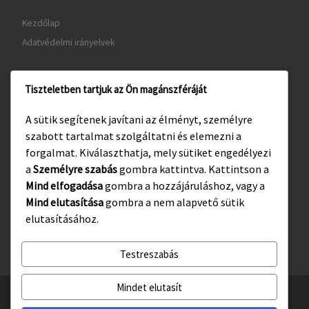
Kezdőlap
Adatvédelmi irányelvek
Tiszteletben tartjuk az Ön magánszféráját
www.gyula.hu
A sütik segítenek javítani az élményt, személyre
www.visitgyula.com
szabott tartalmat szolgáltatni és elemezni a
www.gyulakult.hu
forgalmat. Kiválaszthatja, mely sütiket engedélyezi
a
Személyre szabás
gombra kattintva. Kattintson a
Mind elfogadása
gombra a hozzájáruláshoz, vagy a
Mind elutasítása
gombra a nem alapvető sütik
Facebook
Instagram
elutasításához.
Testreszabás
Mindet elutasít
© 2026
Gyulasport Nonprofit Kft.
– All rights reserved