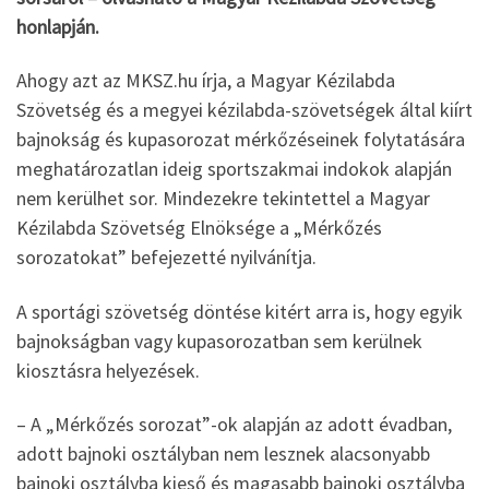
honlapján.
Ahogy azt az MKSZ.hu írja, a Magyar Kézilabda
Szövetség és a megyei kézilabda-szövetségek által kiírt
bajnokság és kupasorozat mérkőzéseinek folytatására
meghatározatlan ideig sportszakmai indokok alapján
nem kerülhet sor. Mindezekre tekintettel a Magyar
Kézilabda Szövetség Elnöksége a „Mérkőzés
sorozatokat” befejezetté nyilvánítja.
A sportági szövetség döntése kitért arra is, hogy egyik
bajnokságban vagy kupasorozatban sem kerülnek
kiosztásra helyezések.
– A „Mérkőzés sorozat”-ok alapján az adott évadban,
adott bajnoki osztályban nem lesznek alacsonyabb
bajnoki osztályba kieső és magasabb bajnoki osztályba