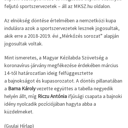
feljutó sportszervezetek – áll az MKSZ.hu oldalon.
Az elnökség döntése értelmében a nemzetközi kupa
indulásra azok a sportszervezetek lesznek jogosultak,
akik erre a 2018-2019. évi „Mérkőzés sorozat” alapján
jogosultak voltak.
Mint ismeretes, a Magyar Kézilabda Szövetség a
koronavírus-járvány megfékezése érdekében március
14-től határozatlan ideig felfüggesztette
a bajnokságot és kupasorozatot. A döntés pillanatában
a
Barna Károly
vezette együttes a tabella negyedik
helyén állt, míg
Riczu Antónia
ifjúsági csapata a bajnoki
idény nyolcadik pozíciójában hagyta abba a
küzdelmeket.
(Gyulai Hírlap)