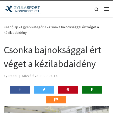
Teljes tartalom megjelenítése
Search
Me
Kezdőlap
»
Egyéb kategória
»
Csonka bajnoksággal ért véget a
kézilabdaidény
Csonka bajnoksággal ért
véget a kézilabdaidény
by
iroda
|
Közzétéve
2020.04.14.