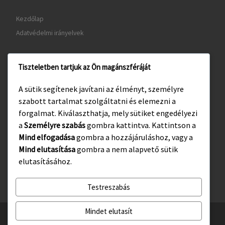
Kezdőlap
Adatvédelmi irányelvek
Tiszteletben tartjuk az Ön magánszféráját
www.gyula.hu
A sütik segítenek javítani az élményt, személyre
www.visitgyula.com
szabott tartalmat szolgáltatni és elemezni a
www.gyulakult.hu
forgalmat. Kiválaszthatja, mely sütiket engedélyezi
a
Személyre szabás
gombra kattintva. Kattintson a
Mind elfogadása
gombra a hozzájáruláshoz, vagy a
Mind elutasítása
gombra a nem alapvető sütik
Facebook
Instagram
elutasításához.
Testreszabás
Mindet elutasít
© 2026
Gyulasport Nonprofit Kft.
– All rights reserved