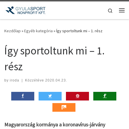
Teljes tartalom megjelenítése
Search
Me
Kezdőlap
»
Egyéb kategória
»
Így sportoltunk mi – 1. rész
Így sportoltunk mi – 1.
rész
by
iroda
|
Közzétéve
2020.04.23.
Magyarország kormánya a koronavírus-járvány