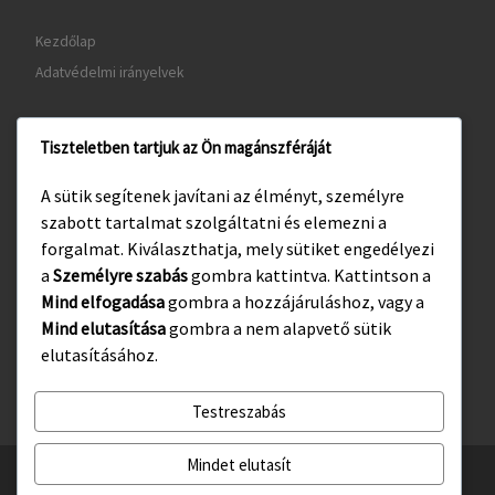
Kezdőlap
Adatvédelmi irányelvek
Tiszteletben tartjuk az Ön magánszféráját
www.gyula.hu
A sütik segítenek javítani az élményt, személyre
www.visitgyula.com
szabott tartalmat szolgáltatni és elemezni a
www.gyulakult.hu
forgalmat. Kiválaszthatja, mely sütiket engedélyezi
a
Személyre szabás
gombra kattintva. Kattintson a
Mind elfogadása
gombra a hozzájáruláshoz, vagy a
Mind elutasítása
gombra a nem alapvető sütik
Facebook
Instagram
elutasításához.
Testreszabás
Mindet elutasít
© 2026
Gyulasport Nonprofit Kft.
– All rights reserved