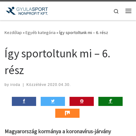
Teljes tartalom megjelenítése
Search
Me
Kezdőlap
»
Egyéb kategória
»
Így sportoltunk mi – 6. rész
Így sportoltunk mi – 6.
rész
by
iroda
|
Közzétéve
2020.04.30.
Magyarország kormánya a koronavírus-járvány