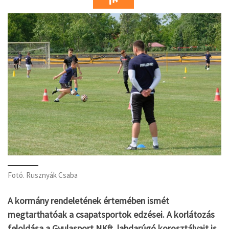
Fotó. Rusznyák Csaba
A kormány rendeletének értemében ismét
megtarthatóak a csapatsportok edzései. A korlátozás
feloldása a Gyulasport NKft. labdarúgó korosztályait is