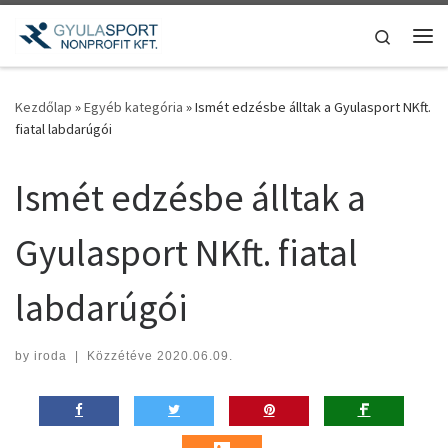
Teljes tartalom megjelenítése
Search
Me
Kezdőlap
»
Egyéb kategória
»
Ismét edzésbe álltak a Gyulasport NKft.
fiatal labdarúgói
Ismét edzésbe álltak a
Gyulasport NKft. fiatal
labdarúgói
by
iroda
|
Közzétéve
2020.06.09.