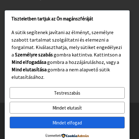
Tiszteletben tartjuk az Ön magánszféráját
www.gyula.hu
A sütik segítenek javítani az élményt, személyre
www.visitgyula.com
szabott tartalmat szolgáltatni és elemezni a
www.gyulakult.hu
forgalmat. Kiválaszthatja, mely sütiket engedélyezi
a
Személyre szabás
gombra kattintva. Kattintson a
Mind elfogadása
gombra a hozzájáruláshoz, vagy a
Mind elutasítása
gombra a nem alapvető sütik
Facebook
Instagram
elutasításához.
Testreszabás
Mindet elutasít
© 2026
Gyulasport Nonprofit Kft.
– All rights reserved
Powered by
WP
– Designed with the
Customizr téma haladó beállításai
Mindet elfogad
Üzemelteti