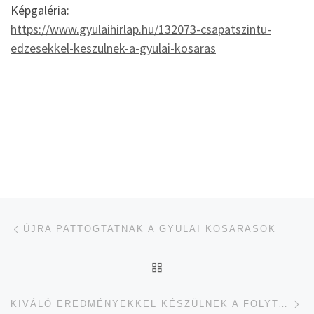
Képgaléria:
https://www.gyulaihirlap.hu/132073-csapatszintu-
edzesekkel-keszulnek-a-gyulai-kosaras
Navigálás a bejegyzések között
jelen bejegyzés
ÚJRA PATTOGTATNAK A GYULAI KOSARASOK
UGRÁS AZ OLDAL TETEJ
je
KIVÁLÓ EREDMÉNYEKKEL KÉSZÜLNEK A FOLYTATÁSRA A GYULAI ATLÉTÁK