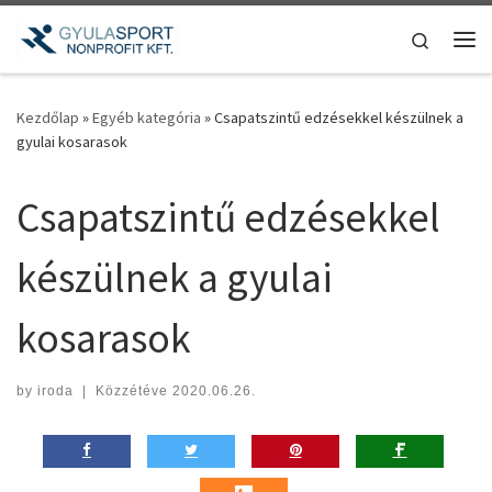
Teljes tartalom megjelenítése
Search
Me
Kezdőlap
»
Egyéb kategória
»
Csapatszintű edzésekkel készülnek a
gyulai kosarasok
Csapatszintű edzésekkel
készülnek a gyulai
kosarasok
by
iroda
|
Közzétéve
2020.06.26.