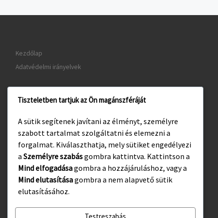
Kezdőlap
Adatvédelmi irányelvek
Tiszteletben tartjuk az Ön magánszféráját
www.gyula.hu
A sütik segítenek javítani az élményt, személyre
www.visitgyula.com
szabott tartalmat szolgáltatni és elemezni a
www.gyulakult.hu
forgalmat. Kiválaszthatja, mely sütiket engedélyezi
a
Személyre szabás
gombra kattintva. Kattintson a
Mind elfogadása
gombra a hozzájáruláshoz, vagy a
Mind elutasítása
gombra a nem alapvető sütik
Facebook
Instagram
elutasításához.
Testreszabás