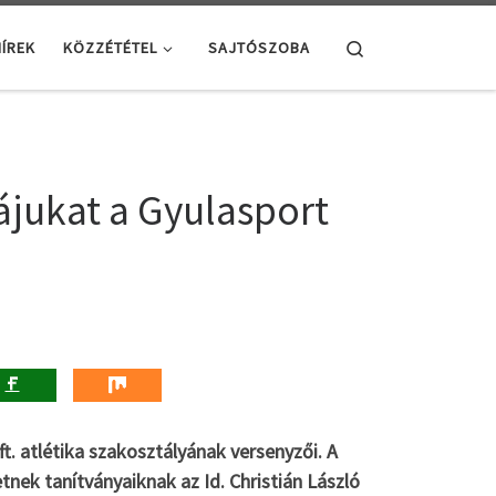
Search
ÍREK
KÖZZÉTÉTEL
SAJTÓSZOBA
ájukat a Gyulasport
t. atlétika szakosztályának versenyzői. A
nek tanítványaiknak az Id. Christián László