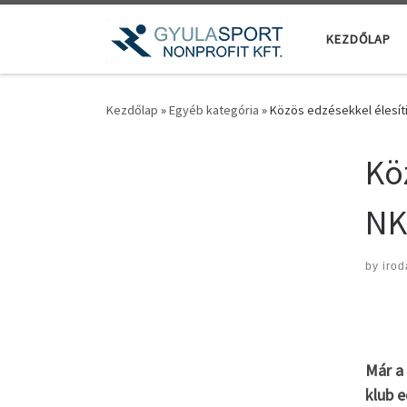
Teljes tartalom megjelenítése
KEZDŐLAP
Kezdőlap
»
Egyéb kategória
»
Közös edzésekkel élesítik
Kö
NKf
by
irod
Már a 
klub e