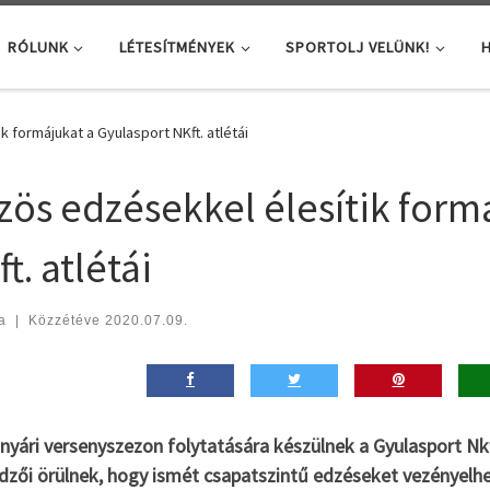
RÓLUNK
LÉTESÍTMÉNYEK
SPORTOLJ VELÜNK!
H
 formájukat a Gyulasport NKft. atlétái
zös edzésekkel élesítik form
t. atlétái
a
|
Közzétéve
2020.07.09.
nyári versenyszezon folytatására készülnek a Gyulasport Nkf
dzői örülnek, hogy ismét csapatszintű edzéseket vezényelhet