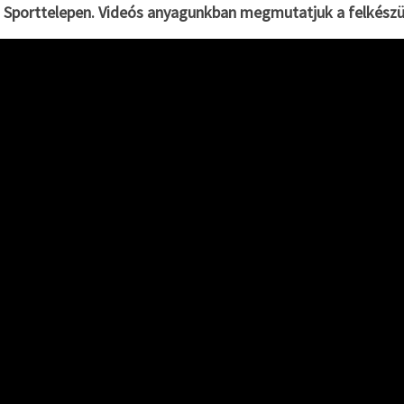
i Sporttelepen. Videós anyagunkban megmutatjuk a felkészül