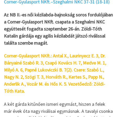
Corner-Gyulasport NKft.–Szeghalmi NKC 37-31 (18-18)
Az NB II.-es női kézilabda-bajnokság soros fordulójában
a Corner-Gyulasport NKft. csapata a Szeghalmi NKC
együttesét fogadta szeptember 26-án. Zöldi-Tóth
Katalin gárdája egy agilis kézilabdát játszó riválissal
találta szembe magát.
Corner-Gyulasport NKft.: Antal X., Laurinyecz E. 3, Dr.
Bányainé Szabó R. 3, Csapó Kovács H. 7, Medve M. 1,
Milyó A. 6, Papné Lukoviczki B. 7(2). Csere: Szabó L.,
Nagy N. 2, Szögi T. 3, Horváth R., Kertes S., Papp N.,
Anderlik A., Vozár M. és Hős K. 5. Vezetőedző: Zöldi-
Tóth Kata.
A két gárda kitűnően ismeri egymást, hiszen a felek
már évek óta nagy riválisai egymásnak. A tavalyi csonka