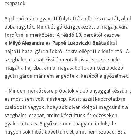
csapatok.
A pihenő után ugyanott folytatták a felek a csatát, ahol
abbahagyták. Mindkét gárda igyekezett a maga javára
fordítani a mérkőzést. A félidő 10. percétől kezdve
a
Milyó Alexandra
és
Papné Lukoviczki Beáta
által
hajtott hazai gárda fokról-fokra ellépett ellenfelétől. A
szeghalmi csapat kiváló mentalitással vetette bele
magát a hajrába, ám a magasabb fokon kézilabdázó
gyulai gárda már nem engedte ki kezéből a győzelmet.
– Minden mérkőzésre próbálok videó anyaggal készülni,
ez most sem volt másképp. Kicsit azzal kapcsolatban
csalódott vagyok, hogy sok olyan dolgot megcsinált a
szeghalmi csapat, amire készültünk és edzéseken
gyakoroltuk is. A győzelemnek nagyon örülök, de
nagyon sok hibát követtünk el, amit nem szabad. Ez a