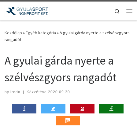
Teljes tartalom megjelenítése
Search
Me
Kezdőlap
»
Egyéb kategória
»
A gyulai gárda nyerte a szélvészgyors
rangadót
A gyulai gárda nyerte a
szélvészgyors rangadót
by
iroda
|
Közzétéve
2020.09.30.