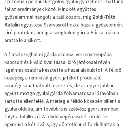
szezonban például kétgólos gyulai győzelmet írhattunk
fel az eredmények közé. Mindkét együttes
győzelemmel hangolt a találkozóra, míg
Zöldi-Tóth
Katalin
együttese Szarvasról hozta haza a győzelemért
járó pontokat, addig a szeghalmi gárda Bácsalmáson
aratta le a sikert.
A fiatal szeghalmi gárda azonnal versenytempóba
kapcsolt és kiváló kvalitással bíró játékosai révén
izgalmas csatára késztette a hazai alakulatot. A félidő
közepéig a rendkívül gyors játékot produkáló
vendégcsapatnál volt a vezetés, de az egyre jobban
együtt mozgó gyulai gárda folyamatosan lőtávolban
tartotta ellenfelét. A mérleg a félidő közepén billent a
gyulai oldalra, ám továbbra is szélvész gyors iramban
folyt a találkozó. A félidő végére ismét utolérte
egymást a két rivális, így döntetlennel fordulhattak a