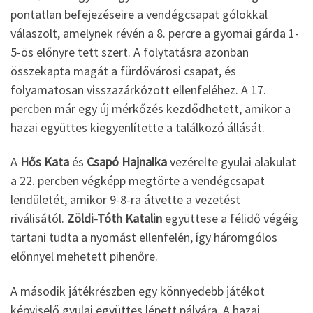
pontatlan befejezéseire a vendégcsapat gólokkal
válaszolt, amelynek révén a 8. percre a gyomai gárda 1-
5-ös előnyre tett szert. A folytatásra azonban
összekapta magát a fürdővárosi csapat, és
folyamatosan visszazárkózott ellenfeléhez. A 17.
percben már egy új mérkőzés kezdődhetett, amikor a
hazai együttes kiegyenlítette a találkozó állását.
A
Hős Kata
és
Csapó Hajnalka
vezérelte gyulai alakulat
a 22. percben végképp megtörte a vendégcsapat
lendületét, amikor 9-8-ra átvette a vezetést
riválisától.
Zöldi-Tóth Katalin
együttese a félidő végéig
tartani tudta a nyomást ellenfelén, így háromgólos
előnnyel mehetett pihenőre.
A második játékrészben egy könnyedebb játékot
képviselő gyulai együttes lépett pályára. A hazai