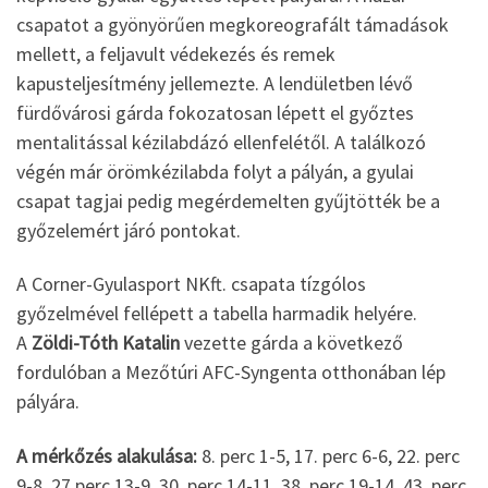
csapatot a gyönyörűen megkoreografált támadások
mellett, a feljavult védekezés és remek
kapusteljesítmény jellemezte. A lendületben lévő
fürdővárosi gárda fokozatosan lépett el győztes
mentalitással kézilabdázó ellenfelétől. A találkozó
végén már örömkézilabda folyt a pályán, a gyulai
csapat tagjai pedig megérdemelten gyűjtötték be a
győzelemért járó pontokat.
A Corner-Gyulasport NKft. csapata tízgólos
győzelmével fellépett a tabella harmadik helyére.
A
Zöldi-Tóth Katalin
vezette gárda a következő
fordulóban a Mezőtúri AFC-Syngenta otthonában lép
pályára.
A mérkőzés alakulása:
8. perc 1-5, 17. perc 6-6, 22. perc
9-8, 27.perc 13-9, 30. perc 14-11, 38. perc 19-14, 43. perc