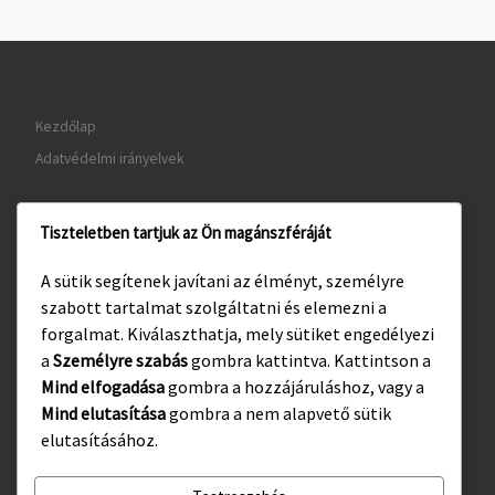
Kezdőlap
Adatvédelmi irányelvek
Tiszteletben tartjuk az Ön magánszféráját
www.gyula.hu
A sütik segítenek javítani az élményt, személyre
www.visitgyula.com
szabott tartalmat szolgáltatni és elemezni a
www.gyulakult.hu
forgalmat. Kiválaszthatja, mely sütiket engedélyezi
a
Személyre szabás
gombra kattintva. Kattintson a
Mind elfogadása
gombra a hozzájáruláshoz, vagy a
Mind elutasítása
gombra a nem alapvető sütik
Facebook
Instagram
elutasításához.