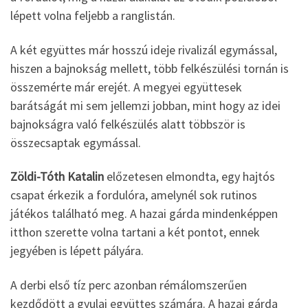
lépett volna feljebb a ranglistán.
A két együttes már hosszú ideje rivalizál egymással,
hiszen a bajnokság mellett, több felkészülési tornán is
összemérte már erejét. A megyei együttesek
barátságát mi sem jellemzi jobban, mint hogy az idei
bajnokságra való felkészülés alatt többször is
összecsaptak egymással.
Zöldi-Tóth Katalin
előzetesen elmondta, egy hajtós
csapat érkezik a fordulóra, amelynél sok rutinos
játékos található meg. A hazai gárda mindenképpen
itthon szerette volna tartani a két pontot, ennek
jegyében is lépett pályára.
A derbi első tíz perc azonban rémálomszerűen
kezdődött a gyulai együttes számára. A hazai gárda