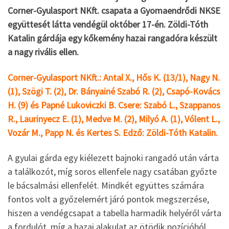
Corner-Gyulasport NKft. csapata a Gyomaendrődi NKSE
együttesét látta vendégül október 17-én. Zöldi-Tóth
Katalin gárdája egy kőkemény hazai rangadóra készült
a nagy rivális ellen.
Corner-Gyulasport NKft.: Antal X., Hős K. (13/1), Nagy N.
(1), Szögi T. (2), Dr. Bányainé Szabó R. (2), Csapó-Kovács
H. (9) és Papné Lukoviczki B. Csere: Szabó L., Szappanos
R., Laurinyecz E. (1), Medve M. (2), Milyó A. (1), Vólent L.,
Vozár M., Papp N. és Kertes S. Edző: Zöldi-Tóth Katalin.
A gyulai gárda egy kiélezett bajnoki rangadó után várta
a találkozót, míg soros ellenfele nagy csatában győzte
le bácsalmási ellenfelét. Mindkét együttes számára
fontos volt a győzelemért járó pontok megszerzése,
hiszen a vendégcsapat a tabella harmadik helyéről várta
a fordulót, míg a hazai alakulat az ötödik pozícióból