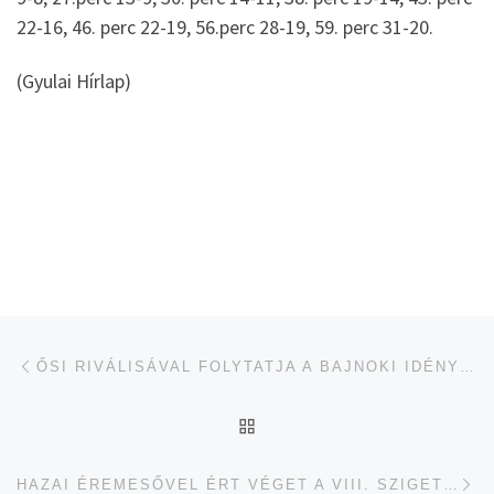
22-16, 46. perc 22-19, 56.perc 28-19, 59. perc 31-20.
(Gyulai Hírlap)
Navigálás a bejegyzések között
jelen bejegyzés
ŐSI RIVÁLISÁVAL FOLYTATJA A BAJNOKI IDÉNYT A GYULAI KÉZILABDACSAPAT
UGRÁS AZ OLDAL TETEJ
je
HAZAI ÉREMESŐVEL ÉRT VÉGET A VIII. SZIGETI ISTVÁN EMLÉKVERSENY