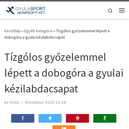
Teljes tartalom megjelenítése
Search
Me
Kezdőlap
»
Egyéb kategória
»
Tízgólos győzelemmel lépett a
dobogóra a gyulai kézilabdacsapat
Tízgólos győzelemmel
lépett a dobogóra a gyulai
kézilabdacsapat
by
iroda
|
Közzétéve
2020.10.19.