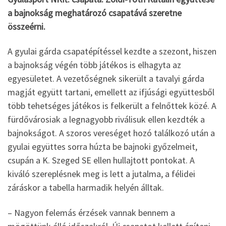
a bajnokság meghatározó csapatává szeretne
összeérni.
A gyulai gárda csapatépítéssel kezdte a szezont, hiszen
a bajnokság végén több játékos is elhagyta az
egyesületet. A vezetőségnek sikerült a tavalyi gárda
magját együtt tartani, emellett az ifjúsági együttesből
több tehetséges játékos is felkerült a felnőttek közé. A
fürdővárosiak a legnagyobb riválisuk ellen kezdték a
bajnokságot. A szoros vereséget hozó találkozó után a
gyulai együttes sorra húzta be bajnoki győzelmeit,
csupán a K. Szeged SE ellen hullajtott pontokat. A
kiváló szereplésnek meg is lett a jutalma, a félidei
záráskor a tabella harmadik helyén álltak.
– Nagyon felemás érzések vannak bennem a