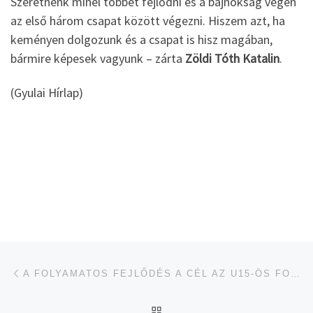
Szeretnénk minél többet fejlődni és a bajnokság végén
az első három csapat között végezni. Hiszem azt, ha
keményen dolgozunk és a csapat is hisz magában,
bármire képesek vagyunk – zárta
Zöldi Tóth Katalin
.
(Gyulai Hírlap)
Navigálás a bejegyzések között
jelen bejegyzés
A FOLYAMATOS FEJLŐDÉS A CÉL AZ U15-ÖS FOCICSAPATNÁL
UGRÁS AZ OLDAL TETEJ