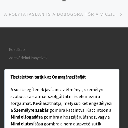
je
A FOLYTATÁSBAN IS A DOBOGÓRA TÖR A VICZIÁN-CSAPAT
Kezdőlap
Adatvédelmi irányelvek
Tiszteletben tartjuk az Ön magánszféráját
www.gyula.hu
A sütik segítenek javítani az élményt, személyre
www.visitgyula.com
szabott tartalmat szolgáltatni és elemezni a
www.gyulakult.hu
forgalmat. Kiválaszthatja, mely sütiket engedélyezi
a
Személyre szabás
gombra kattintva. Kattintson a
Mind elfogadása
gombra a hozzájáruláshoz, vagy a
Mind elutasítása
gombra a nem alapvető sütik
Facebook
Instagram