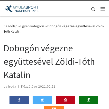
Teljes tartalom megjelenítése
Search
Me
Kezdőlap
»
Egyéb kategória
»
Dobogón végezne együttesével Zöldi-
Tóth Katalin
Dobogón végezne
együttesével Zöldi-Tóth
Katalin
by
iroda
|
Közzétéve
2021.01.11.