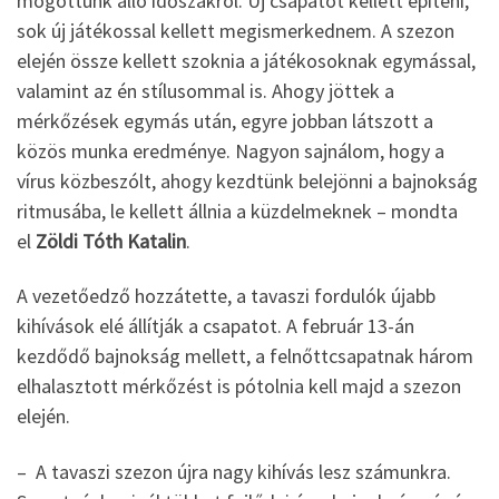
mögöttünk álló időszakról. Új csapatot kellett építeni,
sok új játékossal kellett megismerkednem. A szezon
elején össze kellett szoknia a játékosoknak egymással,
valamint az én stílusommal is. Ahogy jöttek a
mérkőzések egymás után, egyre jobban látszott a
közös munka eredménye. Nagyon sajnálom, hogy a
vírus közbeszólt, ahogy kezdtünk belejönni a bajnokság
ritmusába, le kellett állnia a küzdelmeknek – mondta
el
Zöldi Tóth Katalin
.
A vezetőedző hozzátette, a tavaszi fordulók újabb
kihívások elé állítják a csapatot. A február 13-án
kezdődő bajnokság mellett, a felnőttcsapatnak három
elhalasztott mérkőzést is pótolnia kell majd a szezon
elején.
– A tavaszi szezon újra nagy kihívás lesz számunkra.