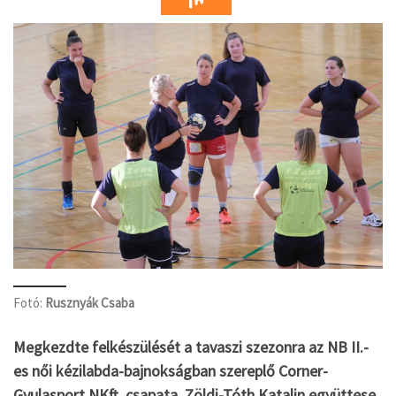
Fotó:
Rusznyák Csaba
Megkezdte felkészülését a tavaszi szezonra az NB II.-
es női kézilabda-bajnokságban szereplő Corner-
Gyulasport NKft. csapata. Zöldi-Tóth Katalin együttese