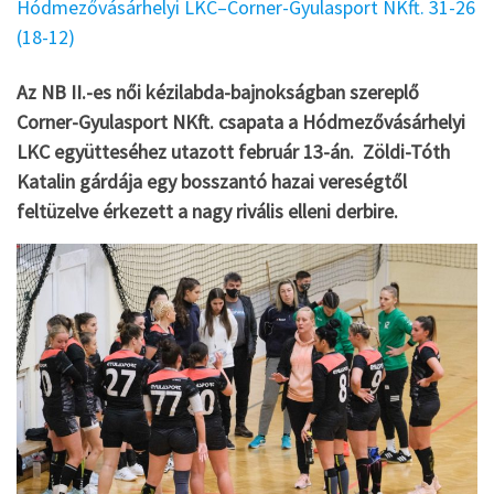
Hódmezővásárhelyi LKC–Corner-Gyulasport NKft. 31-26
(18-12)
Az NB II.-es női kézilabda-bajnokságban szereplő
Corner-Gyulasport NKft. csapata a Hódmezővásárhelyi
LKC együtteséhez utazott február 13-án. Zöldi-Tóth
Katalin gárdája egy bosszantó hazai vereségtől
feltüzelve érkezett a nagy rivális elleni derbire.