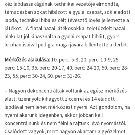
kézilabdaszakágának technikai vezetője elmondta,
támadásban sokat hibázott a gyulai csapat, sok eladott
labda, technikai hiba és célt tévesztő lövés jellemezte a
játékot. A fiatal hazai játékosokkal teletűzdelt hazai
alakulat jól kihasználta a gyulai csapat hibáit, gyors
lerohanásaival pedig a maga javára billentette a derbit.
Mérkőzés alakulása:
10. perc: 5-3, 20. perc: 10-9, 25.
perc: 15-10, 35. perc: 20-17, 40. perc: 24-20, 50. perc: 28-
23, 55. perc: 30-24, 60. perc: 31-26.
– Nagyon dekoncentráltak voltunk az egész mérkőzés
alatt, tizennyolc kihagyott ziccerrel és 14 eladott
labdával nem lehet mérkőzést nyerni. Azt gondolom, ha
nyerni akarunk idegenben, akkor jobban kell
koncentrálnunk és nem félni a rajtunk lévő nyomástól.
Csalódott vagyok, mert nagyon akartam a győzelmet –