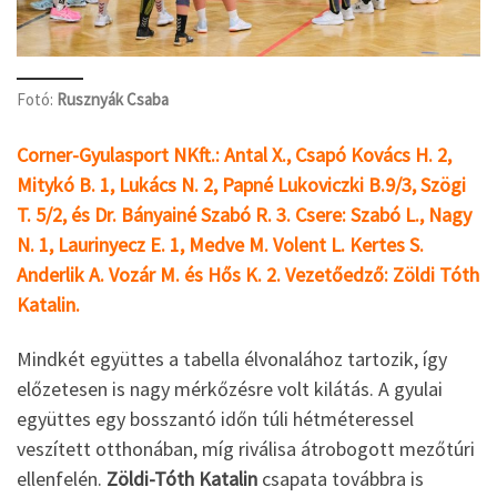
Fotó:
Rusznyák Csaba
Corner-Gyulasport NKft.: Antal X., Csapó Kovács H. 2,
Mitykó B. 1, Lukács N. 2, Papné Lukoviczki B.9/3, Szögi
T. 5/2, és Dr. Bányainé Szabó R. 3. Csere: Szabó L., Nagy
N. 1, Laurinyecz E. 1, Medve M. Volent L. Kertes S.
Anderlik A. Vozár M. és Hős K. 2. Vezetőedző: Zöldi Tóth
Katalin.
Mindkét együttes a tabella élvonalához tartozik, így
előzetesen is nagy mérkőzésre volt kilátás. A gyulai
együttes egy bosszantó időn túli hétméteressel
veszített otthonában, míg riválisa átrobogott mezőtúri
ellenfelén.
Zöldi-Tóth Katalin
csapata továbbra is