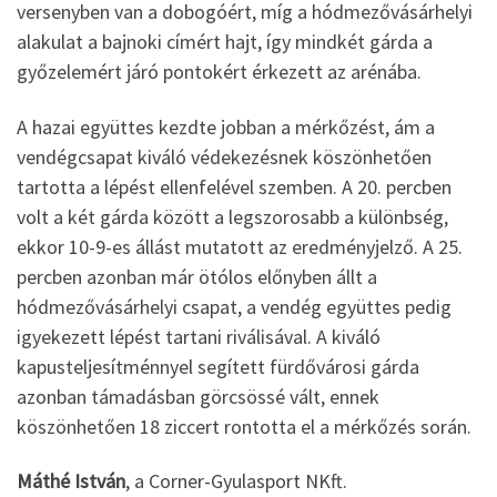
versenyben van a dobogóért, míg a hódmezővásárhelyi
alakulat a bajnoki címért hajt, így mindkét gárda a
győzelemért járó pontokért érkezett az arénába.
A hazai együttes kezdte jobban a mérkőzést, ám a
vendégcsapat kiváló védekezésnek köszönhetően
tartotta a lépést ellenfelével szemben. A 20. percben
volt a két gárda között a legszorosabb a különbség,
ekkor 10-9-es állást mutatott az eredményjelző. A 25.
percben azonban már ötólos előnyben állt a
hódmezővásárhelyi csapat, a vendég együttes pedig
igyekezett lépést tartani riválisával. A kiváló
kapusteljesítménnyel segített fürdővárosi gárda
azonban támadásban görcsössé vált, ennek
köszönhetően 18 ziccert rontotta el a mérkőzés során.
Máthé István
, a Corner-Gyulasport NKft.