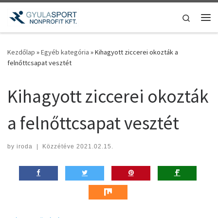
Teljes tartalom megjelenítése
Search
Me
Kezdőlap
»
Egyéb kategória
»
Kihagyott ziccerei okozták a
felnőttcsapat vesztét
Kihagyott ziccerei okozták
a felnőttcsapat vesztét
by
iroda
|
Közzétéve
2021.02.15.