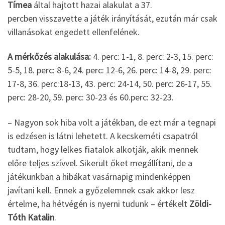
Tímea
által hajtott hazai alakulat a 37.
percben visszavette a játék irányítását, ezután már csak
villanásokat engedett ellenfelének.
A mérkőzés alakulása:
4. perc: 1-1, 8. perc: 2-3, 15. perc:
5-5, 18. perc: 8-6, 24. perc: 12-6, 26. perc: 14-8, 29. perc:
17-8, 36. perc:18-13, 43. perc: 24-14, 50. perc: 26-17, 55.
perc: 28-20, 59. perc: 30-23 és 60.perc: 32-23.
– Nagyon sok hiba volt a játékban, de ezt már a tegnapi
is edzésen is látni lehetett. A kecskeméti csapatról
tudtam, hogy lelkes fiatalok alkotják, akik mennek
előre teljes szívvel. Sikerült őket megállítani, de a
játékunkban a hibákat vasárnapig mindenképpen
javítani kell. Ennek a győzelemnek csak akkor lesz
értelme, ha hétvégén is nyerni tudunk – értékelt
Zöldi-
Tóth Katalin
.