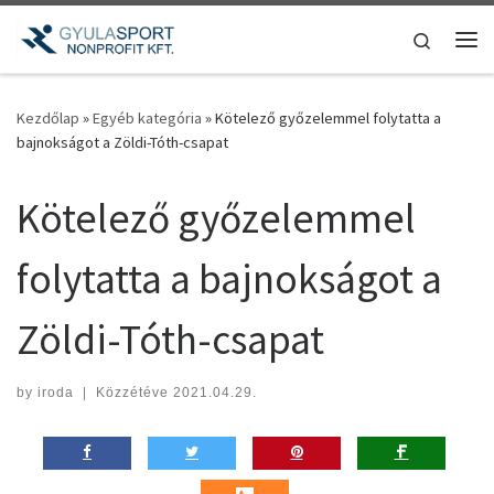
Teljes tartalom megjelenítése
Search
Me
Kezdőlap
»
Egyéb kategória
»
Kötelező győzelemmel folytatta a
bajnokságot a Zöldi-Tóth-csapat
Kötelező győzelemmel
folytatta a bajnokságot a
Zöldi-Tóth-csapat
by
iroda
|
Közzétéve
2021.04.29.