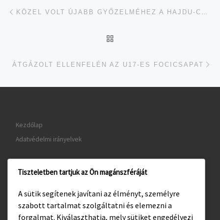
Navigálás a bejegyzések között
jelen bejegyzés
KÖZEL VOLT ÚJABB GYŐZELMÉHEZ A HAJDU-CSAPAT
UGRÁS AZ OLDAL TETEJ
je
ÁTGÁZOLT ELLENFELÉN AZ U17-ES FOCICSAPAT
Kezdőlap
Adatvédelmi irányelvek
Tiszteletben tartjuk az Ön magánszféráját
www.gyula.hu
A sütik segítenek javítani az élményt, személyre
www.visitgyula.com
szabott tartalmat szolgáltatni és elemezni a
www.gyulakult.hu
forgalmat. Kiválaszthatja, mely sütiket engedélyezi