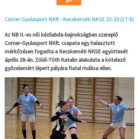
Corner-Gyulasport NKft.–Kecskeméti NKSE 32-23 (17-8)
Az NB II.-es női kézilabda-bajnokságban szereplő
Corner-Gyulasport NKft. csapata egy halasztott
mérkőzésen fogadta a Kecskeméti NKSE együttesét
április 28-án. Zöldi-Tóth Katalin alakulata a kötelező
győzelemért lépett pályára fiatal riválisa ellen.