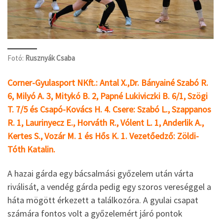
Fotó:
Rusznyák Csaba
Corner-Gyulasport NKft.: Antal X.,Dr. Bányainé Szabó R.
6, Milyó A. 3, Mitykó B. 2, Papné Lukiviczki B. 6/1, Szögi
T. 7/5 és Csapó-Kovács H. 4. Csere: Szabó L., Szappanos
R. 1, Laurinyecz E., Horváth R., Vólent L. 1, Anderlik A.,
Kertes S., Vozár M. 1 és Hős K. 1. Vezetőedző: Zöldi-
Tóth Katalin.
A hazai gárda egy bácsalmási győzelem után várta
riválisát, a vendég gárda pedig egy szoros vereséggel a
háta mögött érkezett a találkozóra. A gyulai csapat
számára fontos volt a győzelemért járó pontok