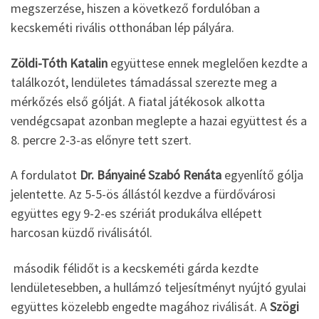
megszerzése, hiszen a következő fordulóban a
kecskeméti rivális otthonában lép pályára.
Zöldi-Tóth Katalin
együttese ennek meglelően kezdte a
találkozót, lendületes támadással szerezte meg a
mérkőzés első gólját. A fiatal játékosok alkotta
vendégcsapat azonban meglepte a hazai együttest és a
8. percre 2-3-as előnyre tett szert.
A fordulatot
Dr. Bányainé Szabó Renáta
egyenlítő gólja
jelentette. Az 5-5-ös állástól kezdve a fürdővárosi
együttes egy 9-2-es szériát produkálva ellépett
harcosan küzdő riválisától.
második félidőt is a kecskeméti gárda kezdte
lendületesebben, a hullámzó teljesítményt nyújtó gyulai
együttes közelebb engedte magához riválisát. A
Szögi