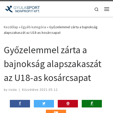
Teljes tartalom megjelenítése
Search
Me
Kezdőlap
»
Egyéb kategória
»
Győzelemmel zárta a bajnokság
alapszakaszát az U18-as kosárcsapat
Győzelemmel zárta a
bajnokság alapszakaszát
az U18-as kosárcsapat
by
iroda
|
Közzétéve
2021.05.12.