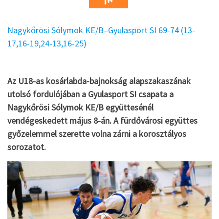
Nagykőrösi Sólymok KE/B–Gyulasport SI 69-74 (13-
17,16-19,24-13,16-25)
Az U18-as kosárlabda-bajnokság alapszakaszának
utolsó fordulójában a Gyulasport SI csapata a
Nagykőrösi Sólymok KE/B együttesénél
vendégeskedett május 8-án. A fürdővárosi együttes
győzelemmel szerette volna zárni a korosztályos
sorozatot.