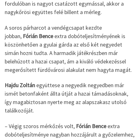
fordulóban is nagyot csatázott egymással, akkor a
nagykőrösi együttes felé billent a mérleg.
A soros párharcot a vendégcsapat kezdte
jobban,
Fórián Bence
extra dobóteljesítményének is
köszönhetően a gyulai gárda az első két negyedet
simán hozni tudta. A harmadik játékrészben már
belehúzott a hazai csapat, ám a kiváló védekezéssel
megerősített fürdővárosi alakulat nem hagyta magát.
Hajdu Zoltán
együttese a negyedik negyedben már
ismét betonfaként állta útját a hazai támadásoknak,
így magabiztosan nyerte meg az alapszakasz utolsó
találkozóját.
– Végig szoros mérkőzés volt,
Fórián Bence
extra
dobóteljesítménye nagyban hozzájárult a győzelemhez,