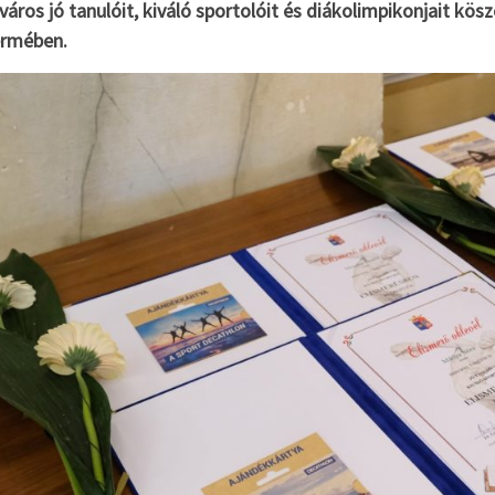
város jó tanulóit, kiváló sportolóit és diákolimpikonjait kös
ermében.