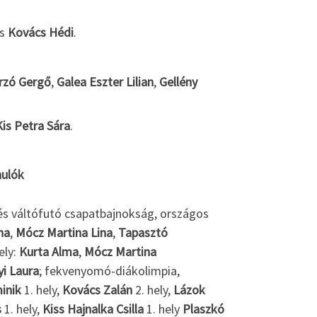
s
Kovács Hédi
.
rzó Gergő
,
Galea Eszter Lilian
,
Gellény
Kis Petra Sára
.
nulók
i és váltófutó csapatbajnokság, országos
na
,
Mócz Martina Lina
,
Tapasztó
hely:
Kurta Alma
,
Mócz Martina
i Laura
; fekvenyomó-diákolimpia,
inik
1. hely,
Kovács Zalán
2. hely,
Lázok
s
1. hely,
Kiss Hajnalka Csilla
1. hely
Plaszkó