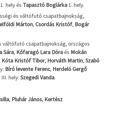
1. hely és
Tapasztó Boglárka
1. hely.
ességi és váltófutó csapatbajnokság,
elföldi Márton
,
Csordás Kristóf
,
Bogár
és váltófutó csapatbajnokság, országos
a Sára
,
Kőfaragó Lara Dóra
és
Mokán
,
Kóta Kristóf Tibor
,
Horváth Martin
,
Szabó
ly:
Bíró levente Ferenc
,
Herdeló Gergő
III. hely:
Szegedi Vanda
.
illa
,
Pluhár János
,
Kertész