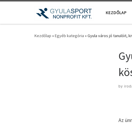
Teljes tartalom megjelenítése
KEZDŐLAP
Kezdőlap
»
Egyéb kategória
»
Gyula város jó tanulóit, 
Gyu
kö
by
irod
Az ün