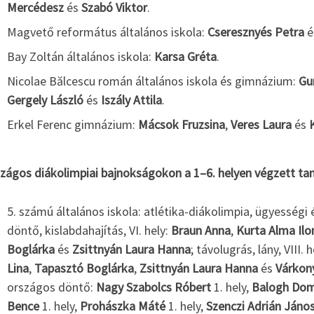
Mercédesz
és
Szabó Viktor
.
Magvető református általános iskola:
Cseresznyés Petra
é
Bay Zoltán általános iskola:
Karsa Gréta
.
Nicolae Bălcescu román általános iskola és gimnázium:
Gu
Gergely László
és
Iszály Attila
.
Erkel Ferenc gimnázium:
Mácsok Fruzsina
,
Veres Laura
és
szágos diákolimpiai bajnokságokon a 1–6. helyen végzett ta
5. számú általános iskola: atlétika-diákolimpia, ügyesség
döntő, kislabdahajítás, VI. hely:
Braun Anna
,
Kurta Alma Ilo
Boglárka
és
Zsittnyán Laura Hanna
; távolugrás, lány, VIII. 
Lina
,
Tapasztó Boglárka
,
Zsittnyán Laura Hanna
és
Várkony
országos döntő:
Nagy Szabolcs Róbert
1. hely,
Balogh Dom
Bence
1. hely,
Prohászka Máté
1. hely,
Szenczi Adrián Jáno