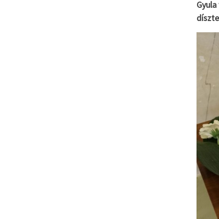
Gyula 
díszt