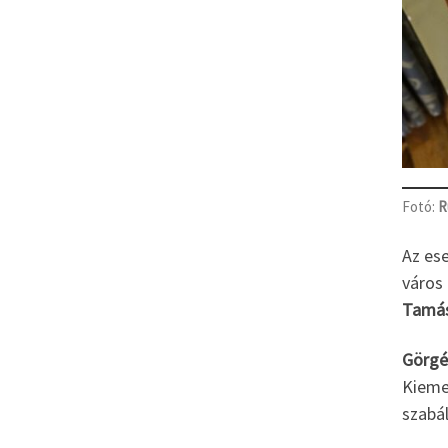
Fotó:
R
Az es
város
Tamá
Görgé
Kiemel
szabá