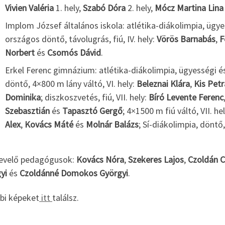
Vivien Valéria
1. hely,
Szabó Dóra
2. hely,
Mócz Martina Lina
Implom József általános iskola: atlétika-diákolimpia, ügy
országos döntő, távolugrás, fiú, IV. hely:
Vörös Barnabás
,
F
Norbert
és
Csomós Dávid
.
Erkel Ferenc gimnázium: atlétika-diákolimpia, ügyességi 
döntő, 4×800 m lány váltó, VI. hely:
Beleznai Klára
,
Kis Petr
Dominika
; diszkoszvetés, fiú, VII. hely:
Bíró Levente Ferenc
Szebasztián
és
Tapasztó Gergő
; 4×1500 m fiú váltó, VII. he
Alex
,
Kovács Máté
és
Molnár Balázs
; Sí-diákolimpia, döntő, 
evelő pedagógusok:
Kovács Nóra
,
Szekeres Lajos
,
Czoldán Cs
yi
és
Czoldánné Domokos Györgyi
.
bi képeket
itt
találsz.