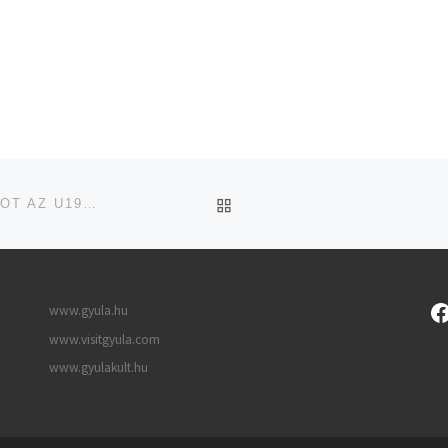
UGRÁS AZ OLDAL TETEJ
GÓLZÁPOROS MÉRKŐZÉSSEL ZÁRTA A BAJNOKSÁGOT AZ U19-ES FUTBALLCSAPAT
www.gyula.hu
www.visitgyula.com
www.gyulakult.hu