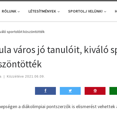
RÓLUNK
LÉTESÍTMÉNYEK
SPORTOLJ VELÜNK!
H
kiváló sportolóit köszöntötték
la város jó tanulóit, kiváló s
szöntötték
a
|
Közzétéve
2021.06.09.
nepségen a diákolimpiai pontszerzők is elismerést vehettek 