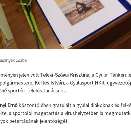
usznyák Csaba
eményen jelen volt
Teleki-Szávai Krisztina
, a Gyulai Tankerül
 polgármestere,
Kertes István
, a Gyulasport NKft. ügyvezető
sné
sportért felelős tanácsnok.
nyi Ernő
köszöntőjében gratulált a gyulai diákoknak és felk
te, a sportolói magatartás a vírushelyzetben is megmutatkoz
lyok betartásának jelentőségét.