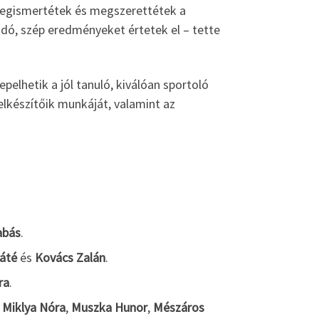
 megismertétek és megszerettétek a
ó, szép eredményeket értetek el – tette
elhetik a jól tanuló, kiválóan sportoló
elkészítőik munkáját, valamint az
abás
.
áté
és
Kovács Zalán
.
ra
.
:
Miklya Nóra
,
Muszka Hunor
,
Mészáros