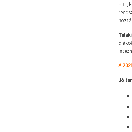
– Ti,
rends
hozzá
Teleki
diákok
intéz
A 2021
Jó tan