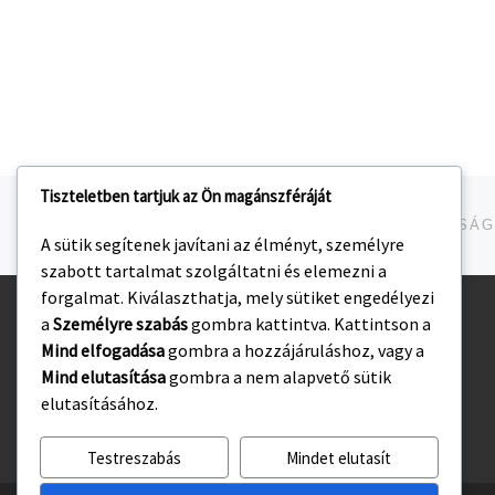
Tiszteletben tartjuk az Ön magánszféráját
Navigálás a bejegyzések között
jelen bejegyzés
A sütik segítenek javítani az élményt, személyre
szabott tartalmat szolgáltatni és elemezni a
forgalmat. Kiválaszthatja, mely sütiket engedélyezi
a
Személyre szabás
gombra kattintva. Kattintson a
Kezdőlap
Mind elfogadása
gombra a hozzájáruláshoz, vagy a
Adatvédelmi irányelvek
Mind elutasítása
gombra a nem alapvető sütik
elutasításához.
Testreszabás
Mindet elutasít