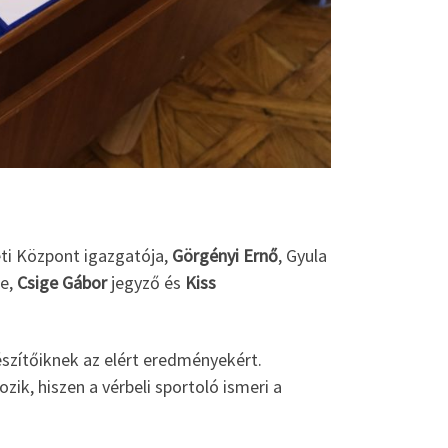
eti Központ igazgatója,
Görgényi Ernő
, Gyula
je,
Csige Gábor
jegyző és
Kiss
észítőiknek az elért eredményekért.
ik, hiszen a vérbeli sportoló ismeri a