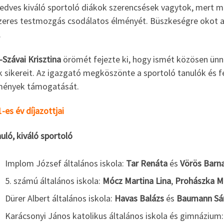
 kedves kiváló sportoló diákok szerencsések vagytok, mert
zeres testmozgás csodálatos élményét. Büszkeségre okot ad
.
-Szávai Krisztina
örömét fejezte ki, hogy ismét közösen ünnep
 sikereit. Az igazgató megköszönte a sportoló tanulók és f
mények támogatását.
-es év díjazottjai
uló, kiváló sportoló
Implom József általános iskola:
Tar Renáta
és
Vörös Barn
5. számú általános iskola:
Mócz Martina Lina
,
Prohászka M
Dürer Albert általános iskola:
Havas Balázs
és
Baumann Sá
Karácsonyi János katolikus általános iskola és gimnázium