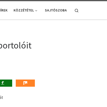
Search
ÍREK
KÖZZÉTÉTEL
SAJTÓSZOBA
portolóit
át