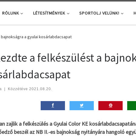
RÓLUNK
LÉTESÍTMÉNYEK
SPORTOLJ VELÜNK!
H
a bajnokságra a gyulai kosárlabdacsapat
kezdte a felkészülést a bajno
sárlabdacsapat
a
|
Közzétéve
2021.08.20.
n zajlik a felkészülés a Gyulai Color KE kosárlabdacsapatá
őedző beszél az NB II.-es bajnokság nyitányára hangoló együ