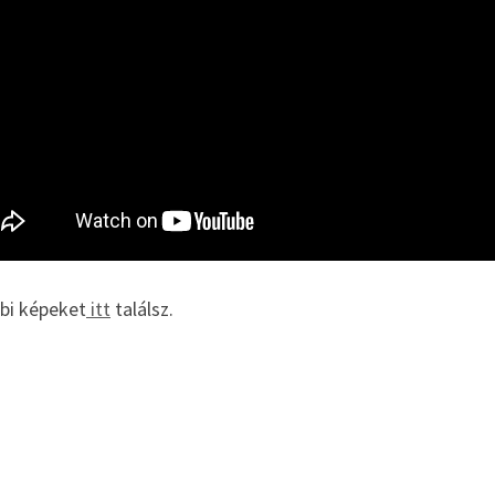
bi képeket
itt
találsz.