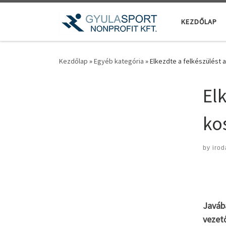
Teljes tartalom megjelenítése
KEZDŐLAP
Kezdőlap
»
Egyéb kategória
»
Elkezdte a felkészülést 
El
ko
by
irod
Javába
vezet