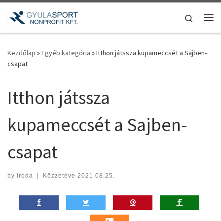
Teljes tartalom megjelenítése
Search
Me
Kezdőlap
»
Egyéb kategória
»
Itthon játssza kupameccsét a Sajben-
csapat
Itthon játssza
kupameccsét a Sajben-
csapat
by
iroda
|
Közzétéve
2021.08.25.