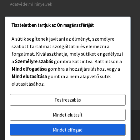
Adatvédelmi irányelvek
Tiszteletben tartjuk az Ön magánszféráját
www.gyula.hu
A sütik segítenek javítani az élményt, személyre
www.visitgyula.com
szabott tartalmat szolgáltatni és elemezni a
www.gyulakult.hu
forgalmat. Kiválaszthatja, mely sütiket engedélyezi
a
Személyre szabás
gombra kattintva. Kattintson a
Mind elfogadása
gombra a hozzájáruláshoz, vagy a
Mind elutasítása
gombra a nem alapvető sütik
Facebook
Instagram
elutasításához.
Testreszabás
Mindet elutasít
© 2026
Gyulasport Nonprofit Kft.
– All rights reserved
Powered by
WP
– Designed with the
Customizr téma haladó beállításai
Mindet elfogad