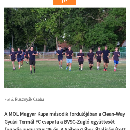
Fotó:
Rusznyák Csaba
A MOL Magyar Kupa második fordulójában a Clean-Way
Gyulai Termál FC csapata a BVSC-Zugló együttesét
fogadja augusztus 29-én. A Sajben Gábor által irányított