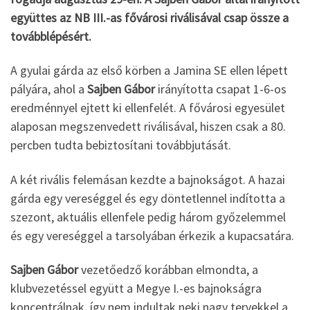
együttes az NB III.-as fővárosi riválisával csap össze a
továbblépésért.
A gyulai gárda az első körben a Jamina SE ellen lépett
pályára, ahol a
Sajben Gábor
irányította csapat 1-6-os
eredménnyel ejtett ki ellenfelét. A fővárosi egyesület
alaposan megszenvedett riválisával, hiszen csak a 80.
percben tudta bebiztosítani továbbjutását.
A két rivális felemásan kezdte a bajnokságot. A hazai
gárda egy vereséggel és egy döntetlennel indította a
szezont, aktuális ellenfele pedig három győzelemmel
és egy vereséggel a tarsolyában érkezik a kupacsatára.
Sajben Gábor
vezetőedző korábban elmondta, a
klubvezetéssel együtt a Megye I.-es bajnokságra
koncentrálnak, így nem indultak neki nagy tervekkel a