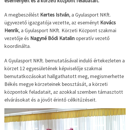
eseményeit és a körzeti központ feladatait.
A megbeszélést
Kertes István
, a Gyulasport NKft.
ügyvezető igazgatója vezette, az eseményt
Kovács
Henrik
, a Gyulasport NKft. Körzeti Központ szakmai
vezetője és
Nagyné Bódi Katalin
operatív vezető
koordinálta.
A Gyulasport NKft. bemutatásával induló értekezleten a
körzet 12 egyesületének képviselője szakmai
bemutatkozásokat hallgathatott meg, megismerhette
Békés megye körzeteinek beosztását, a körzeti
központok feladatait, az azokkal szemben támasztott
elvárásokat és a jövőt érintő célkitűzéseit.