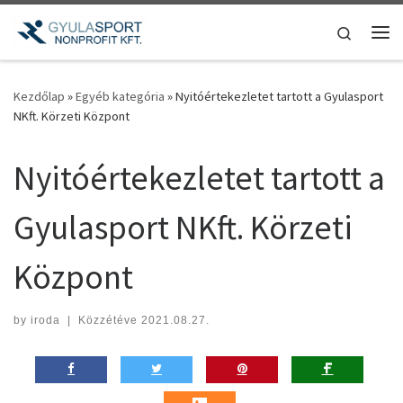
Teljes tartalom megjelenítése
Search
Me
Kezdőlap
»
Egyéb kategória
»
Nyitóértekezletet tartott a Gyulasport
NKft. Körzeti Központ
Nyitóértekezletet tartott a
Gyulasport NKft. Körzeti
Központ
by
iroda
|
Közzétéve
2021.08.27.