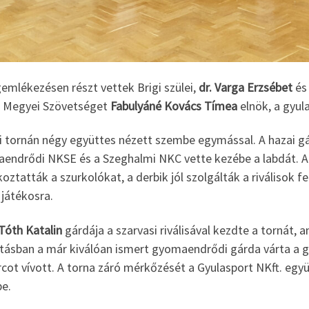
emlékezésen részt vettek Brigi szülei,
dr. Varga Erzsébet
é
 Megyei Szövetséget
Fabulyáné Kovács Tímea
elnök, a gyula
ei tornán négy együttes nézett szembe egymással. A hazai gá
endrődi NKSE és a Szeghalmi NKC vette kezébe a labdát. A
oztatták a szurkolókat, a derbik jól szolgálták a riválisok
 játékosra.
Tóth Katalin
gárdája a szarvasi riválisával kezdte a tornát,
tásban a már kiválóan ismert gyomaendrődi gárda várta a gy
rcot vívott. A torna záró mérkőzését a Gyulasport NKft. egy
e.