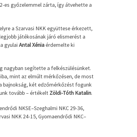
2-es győzelemmel zárta, így átvehette a
lyre a Szarvasi NKK együttese érkezett,
egjobb játékosának járó elismerést a
 a gyulai
Antal Xénia
érdemelte ki
ig nagyban segítette a felkészülésünket.
 hiba, mint az elmúlt mérkőzésen, de most
k a bajnokság, két edzőmérkőzést fogunk
unk tovább – értékelt
Zöldi-Tóth Katalin
.
aendrődi NKSE–Szeghalmi NKC 29-36,
rvasi NKK 24-15, Gyomaendrődi NKC–