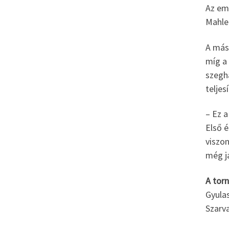
Az em
Mahle
A más
míg a
szegh
teljes
– Ez a
Első é
viszo
még j
A tor
Gyula
Szarv