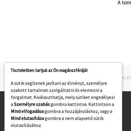
A tor
Tiszteletben tartjuk az Ön magánszféráját
Navigálás a bejegyzések között
jelen bejegyzés
GYULAI BRONZÉRMEK A HORVÁTH NIKOLETT EML
A sütik segítenek javítani az élményt, személyre
szabott tartalmat szolgáltatni és elemezni a
forgalmat. Kiválaszthatja, mely sütiket engedélyezi
a
Személyre szabás
gombra kattintva. Kattintson a
Kezdőlap
Mind elfogadása
gombra a hozzájáruláshoz, vagy a
Adatvédelmi irányelvek
Mind elutasítása
gombra a nem alapvető sütik
elutasításához.