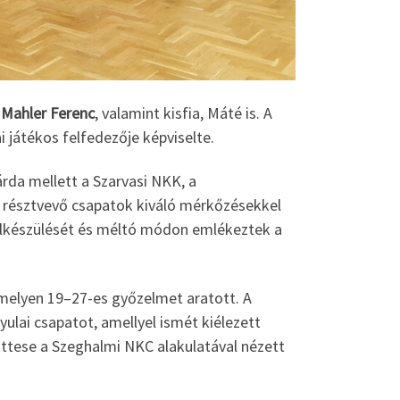
s
Mahler Ferenc
, valamint kisfia, Máté is. A
i játékos felfedezője képviselte.
rda mellett a Szarvasi NKK, a
 résztvevő csapatok kiváló mérkőzésekkel
 felkészülését és méltó módon emlékeztek a
 amelyen 19–27-es győzelmet aratott. A
ulai csapatot, amellyel ismét kiélezett
üttese a Szeghalmi NKC alakulatával nézett