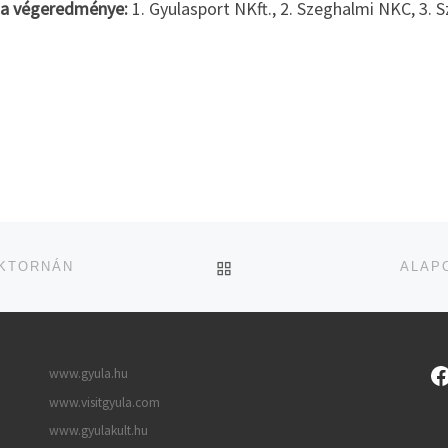
na végeredménye:
1. Gyulasport NKft., 2. Szeghalmi NKC, 3.
UGRÁS AZ OLDAL TETEJ
ÉKTORNÁN
ALAP
www.gyula.hu
www.visitgyula.com
www.gyulakult.hu