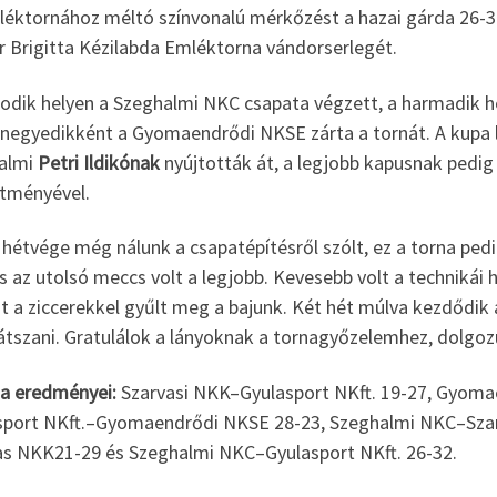
léktornához méltó színvonalú mérkőzést a hazai gárda 26-3
r Brigitta Kézilabda Emléktorna vándorserlegét.
odik helyen a Szeghalmi NKC csapata végzett, a harmadik he
 negyedikként a Gyomaendrődi NKSE zárta a tornát. A kupa l
almi
Petri Ildikónak
nyújtották át, a legjobb kapusnak pedig
ítményével.
 hétvége még nálunk a csapatépítésről szólt, ez a torna ped
s az utolsó meccs volt a legjobb. Kevesebb volt a technikái
nt a ziccerekkel gyűlt meg a bajunk. Két hét múlva kezdődi
átszani. Gratulálok a lányoknak a tornagyőzelemhez, dolgoz
na eredményei:
Szarvasi NKK–Gyulasport NKft. 19-27, Gyom
sport NKft.–Gyomaendrődi NKSE 28-23, Szeghalmi NKC–Sza
as NKK21-29 és Szeghalmi NKC–Gyulasport NKft. 26-32.