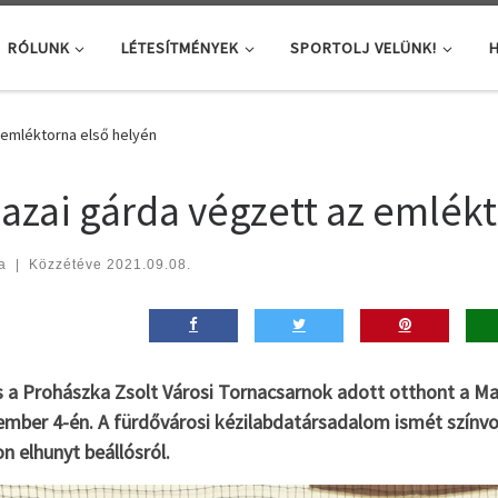
RÓLUNK
LÉTESÍTMÉNYEK
SPORTOLJ VELÜNK!
H
 emléktorna első helyén
hazai gárda végzett az emlék
a
|
Közzétéve
2021.09.08.
is a Prohászka Zsolt Városi Tornacsarnok adott otthont a M
ember 4-én. A fürdővárosi kézilabdatársadalom ismét színv
on elhunyt beállósról.