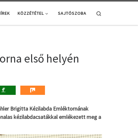
Search
ÍREK
KÖZZÉTÉTEL
SAJTÓSZOBA
torna első helyén
ahler Brigitta Kézilabda Emléktornának
onalas kézilabdacsatákkal emlékezett meg a