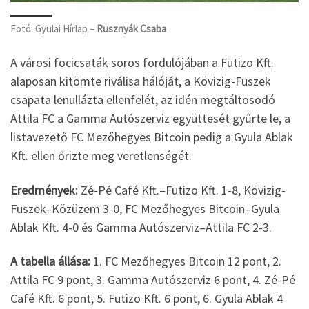
Fotó: Gyulai Hírlap –
Rusznyák Csaba
A városi focicsaták soros fordulójában a Futizo Kft.
alaposan kitömte riválisa hálóját, a Kövizig-Fuszek
csapata lenullázta ellenfelét, az idén megtáltosodó
Attila FC a Gamma Autószerviz együttesét gyűrte le, a
listavezető FC Mezőhegyes Bitcoin pedig a Gyula Ablak
Kft. ellen őrizte meg veretlenségét.
Eredmények:
Zé-Pé Café Kft.–Futizo Kft. 1-8, Kövizig-
Fuszek–Közüzem 3-0, FC Mezőhegyes Bitcoin–Gyula
Ablak Kft. 4-0 és Gamma Autószerviz–Attila FC 2-3.
A tabella állása:
1. FC Mezőhegyes Bitcoin 12 pont, 2.
Attila FC 9 pont, 3. Gamma Autószerviz 6 pont, 4. Zé-Pé
Café Kft. 6 pont, 5. Futizo Kft. 6 pont, 6. Gyula Ablak 4