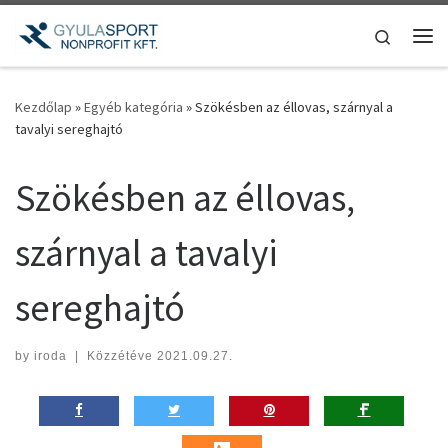
Teljes tartalom megjelenítése
Search
Me
Kezdőlap
»
Egyéb kategória
»
Szökésben az éllovas, szárnyal a
tavalyi sereghajtó
Szökésben az éllovas,
szárnyal a tavalyi
sereghajtó
by
iroda
|
Közzétéve
2021.09.27.