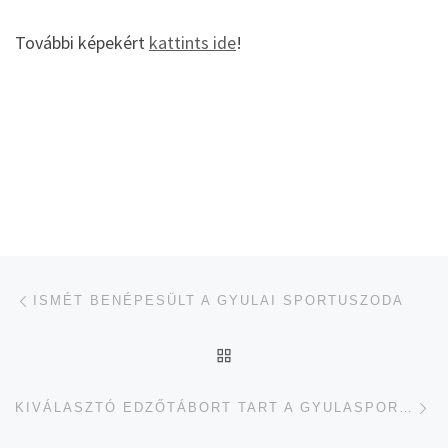
További képekért
kattints ide
!
Navigálás a bejegyzések között
jelen bejegyzés
ISMÉT BENÉPESÜLT A GYULAI SPORTUSZODA
UGRÁS AZ OLDAL TETEJ
je
KIVÁLASZTÓ EDZŐTÁBORT TART A GYULASPORT NKFT. KÖRZETI KÖZPONT