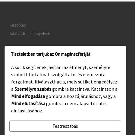
Kezdőlap
Adatvédelmi irányelvek
Tiszteletben tartjuk az Ön magánszféráját
www.gyula.hu
A sütik segítenek javítani az élményt, személyre
www.visitgyula.com
szabott tartalmat szolgáltatni és elemezni a
www.gyulakult.hu
forgalmat. Kiválaszthatja, mely sütiket engedélyezi
a
Személyre szabás
gombra kattintva. Kattintson a
Mind elfogadása
gombra a hozzájáruláshoz, vagy a
Mind elutasítása
gombra a nem alapvető sütik
Facebook
Instagram
elutasításához.
Testreszabás