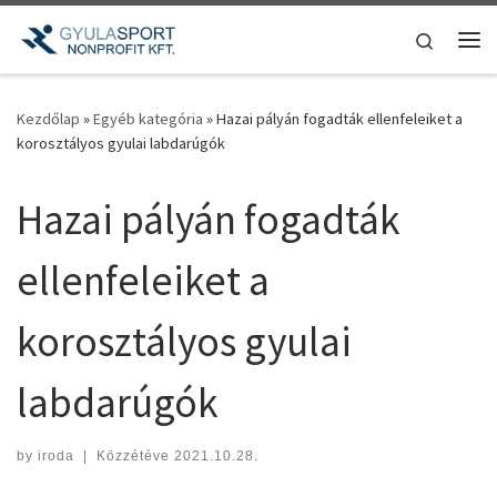
Teljes tartalom megjelenítése
Search
Me
Kezdőlap
»
Egyéb kategória
»
Hazai pályán fogadták ellenfeleiket a
korosztályos gyulai labdarúgók
Hazai pályán fogadták
ellenfeleiket a
korosztályos gyulai
labdarúgók
by
iroda
|
Közzétéve
2021.10.28.