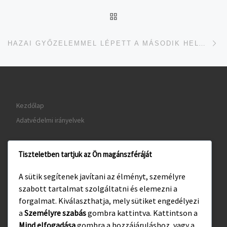
UGRÁS AZ OLDAL TETEJ
je
HAZAI GYŐZELEMMEL LÉPETT A MÁSODIK HELYRE A SAJBEN-CSAPAT
Kezdőlap
Adatvédelmi irányelvek
Tiszteletben tartjuk az Ön magánszféráját
www.gyula.hu
A sütik segítenek javítani az élményt, személyre
www.visitgyula.com
szabott tartalmat szolgáltatni és elemezni a
www.gyulakult.hu
forgalmat. Kiválaszthatja, mely sütiket engedélyezi
a
Személyre szabás
gombra kattintva. Kattintson a
Mind elfogadása
gombra a hozzájáruláshoz, vagy a