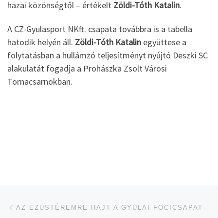
hazai közönségtől – értékelt
Zöldi-Tóth Katalin
.
A CZ-Gyulasport NKft. csapata továbbra is a tabella
hatodik helyén áll.
Zöldi-Tóth Katalin
együttese a
folytatásban a hullámzó teljesítményt nyújtó Deszki SC
alakulatát fogadja a Prohászka Zsolt Városi
Tornacsarnokban.
Navigálás a bejegyzések között
jelen bejegyzés
AZ EZÜSTÉREMRE HAJT A GYULAI FOCICSAPAT