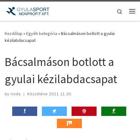
Teljes tartalom megjelenítése
Search
Me
Kezdőlap
»
Egyéb kategória
»
Bácsalmáson botlott a gyulai
kézilabdacsapat
Bácsalmáson botlott a
gyulai kézilabdacsapat
by
iroda
|
Közzétéve
2021.11.30.