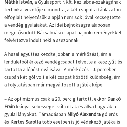
Máthé István
, a Gyulasport NKft. kézilabda-szakágának
technikai vezetője elmondta, a két csapat a táblázaton
elfoglalt helyezésük alapján nem sok jóval kecsegtette
a vendég gyulaiakat. Az idei bajnokságra alaposan
megerősödött Bácsalmási csapat bajnoki reményekkel
felvértezve indult neki a szezonnak.
A hazai együttes kezdte jobban a mérkőzést, ám a
lendületből érkező vendégcsapat felvette a kesztyűt és
tartotta a lépést riválisával. A mérkőzés 10. percében
csupán két gól volt a két csapat közötti különbség, ám
a folytatásban már megváltozott a játék képe.
– Az optimizmus csak a 20. percig tartott, ekkor
Dankó
Ervin
leányai sebességet váltottak és állva hagyták a
gyulai lányokat. Támadásban
Milyó Alexandra
gólerős
és
Kertes Sarolta
több esetben is jó védekező játéka is