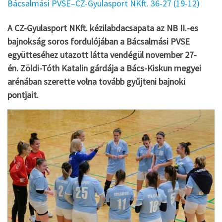
Bácsalmási PVSE–CZ-Gyulasport NKft. 36-27 (19-12)
A CZ-Gyulasport NKft. kézilabdacsapata az NB II.-es
bajnokság soros fordulójában a Bácsalmási PVSE
együtteséhez utazott látta vendégül november 27-
én. Zöldi-Tóth Katalin gárdája a Bács-Kiskun megyei
arénában szerette volna tovább gyűjteni bajnoki
pontjait.