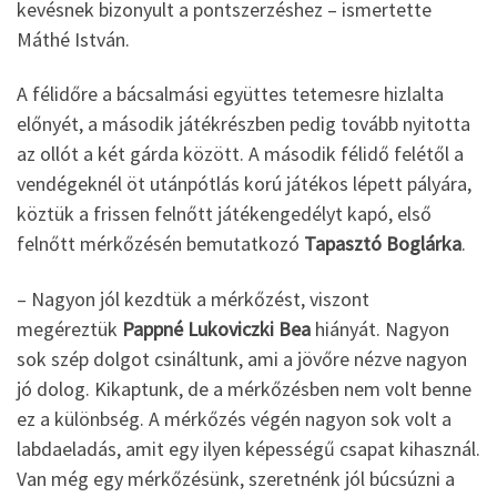
kevésnek bizonyult a pontszerzéshez – ismertette
Máthé István.
A félidőre a bácsalmási együttes tetemesre hizlalta
előnyét, a második játékrészben pedig tovább nyitotta
az ollót a két gárda között. A második félidő felétől a
vendégeknél öt utánpótlás korú játékos lépett pályára,
köztük a frissen felnőtt játékengedélyt kapó, első
felnőtt mérkőzésén bemutatkozó
Tapasztó Boglárka
.
– Nagyon jól kezdtük a mérkőzést, viszont
megéreztük
Pappné Lukoviczki Bea
hiányát. Nagyon
sok szép dolgot csináltunk, ami a jövőre nézve nagyon
jó dolog. Kikaptunk, de a mérkőzésben nem volt benne
ez a különbség. A mérkőzés végén nagyon sok volt a
labdaeladás, amit egy ilyen képességű csapat kihasznál.
Van még egy mérkőzésünk, szeretnénk jól búcsúzni a