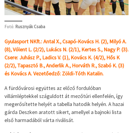
Fotó:
Rusznyák Csaba
Gyulasport NKft.: Antal X., Csapó-Kovács H. (2), Milyó A.
(8), Vólent L. (2/2), Lukács N. (2/1), Kertes S., Nagy P. (3).
Csere: Juhász P., Ladics V. (1), Kovács K. (4/2), Hős K
(2/2), Tapasztó B., Anderlik A., Horváth R., Szabó K. (3)
és Kovács A. Vezetőedző: Zöldi-Tóth Katalin.
A fürdővárosi együttes az előző fordulóban
villámléptekkel száguldott át mezőtúri ellenfelén, így
megerősítette helyét a tabella hatodik helyén. A hazai
gárda Deszken aratott sikert, amellyel a bajnoki lista
első harmadából várta riválisát.