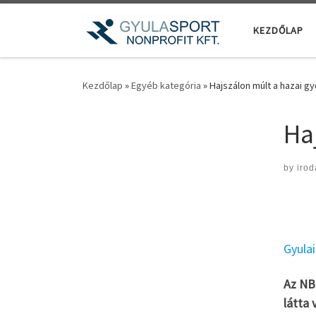
Teljes tartalom megjelenítése
KEZDŐLAP
Kezdőlap
»
Egyéb kategória
»
Hajszálon múlt a hazai g
Ha
by
irod
Gyula
Az NB 
látta