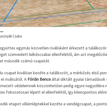
usznyák Csaba
együttes egymás közvetlen riválisként érkezett a találkozór
éget szenvedett békéscsabai ellenfelétől, ám azt megelőzőe
lat második számú csapatát.
du-csapat kiválóan kezdte a találkozót, a mérkőzés első po
 el riválisától. A
Fórián Bence
által diktált gyulai támadások 
lmezett védelemnek köszönhetően pedig egyre nagyobbra nyíl
es fokozatosan lépett el ellenfelétől, így kilencpontos előn
odik etapot villámléptekkel kezdte a vendégcsapat, a pon