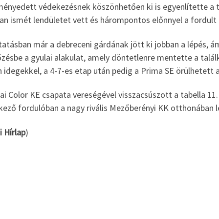
ményedett védekezésnek köszönhetően ki is egyenlítette a t
an ismét lendületet vett és hárompontos előnnyel a fordult 
tatásban már a debreceni gárdának jött ki jobban a lépés, ám
zésbe a gyulai alakulat, amely döntetlenre mentette a talál
 idegekkel, a 4-7-es etap után pedig a Prima SE örülhetett 
ai Color KE csapata vereségével visszacsúszott a tabella 11.
kező fordulóban a nagy rivális Mezőberényi KK otthonában lé
i Hírlap
)