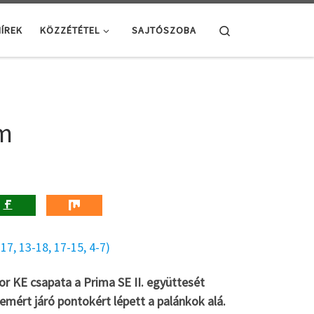
Search
ÍREK
KÖZZÉTÉTEL
SAJTÓSZOBA
em
7, 13-18, 17-15, 4-7)
or KE csapata a Prima SE II. együttesét
mért járó pontokért lépett a palánkok alá.