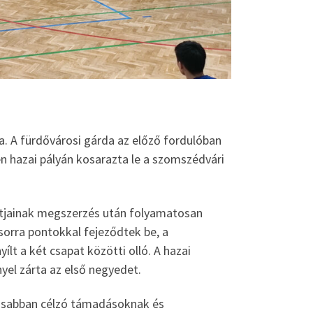
a. A fürdővárosi gárda az előző fordulóban
n hazai pályán kosarazta le a szomszédvári
ntjainak megszerzés után folyamatosan
sorra pontokkal fejeződtek be, a
t a két csapat közötti olló. A hazai
nyel zárta az első negyedet.
tosabban célzó támadásoknak és