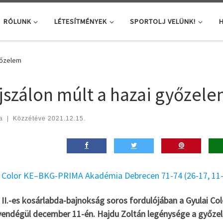
RÓLUNK
LÉTESÍTMÉNYEK
SPORTOLJ VELÜNK!
H
yőzelem
jszálon múlt a hazai győzel
a
|
Közzétéve
2021.12.15.
i Color KE–BKG-PRIMA Akadémia Debrecen 71-74 (26-17, 11-1
II.-es kosárlabda-bajnokság soros fordulójában a Gyulai Col
 vendégül december 11-én. Hajdu Zoltán legénysége a győzele