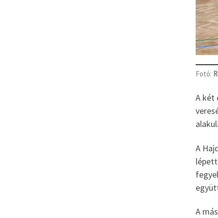
Fotó:
R
A két 
veres
alaku
A Haj
lépett
fegye
együtt
A más