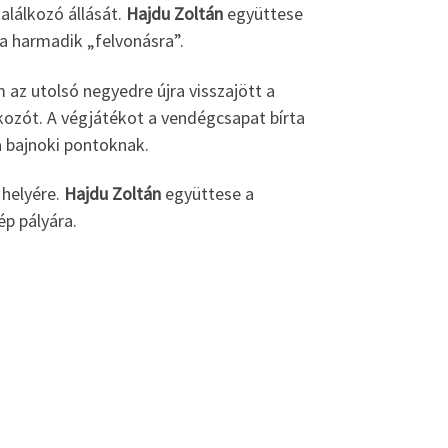
alálkozó állását.
Hajdu Zoltán
együttese
a harmadik „felvonásra”.
 az utolsó negyedre újra visszajött a
kozót. A végjátékot a vendégcsapat bírta
a bajnoki pontoknak.
 helyére.
Hajdu Zoltán
együttese a
p pályára.