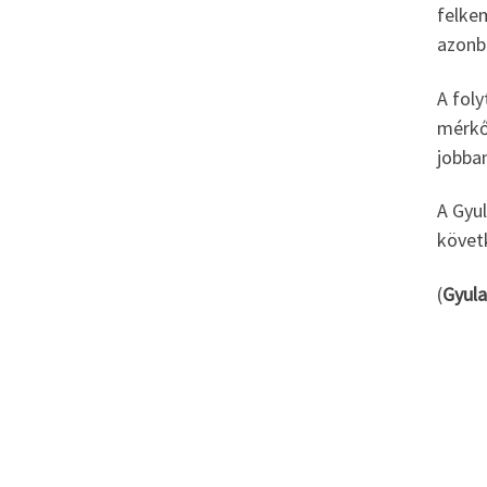
felke
azonb
A foly
mérkő
jobban
A Gyul
követ
(
Gyula