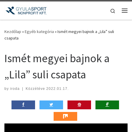
Teljes tartalom megjelenítése
Search
Me
Kezdőlap
»
Egyéb kategória
»
Ismét megyei bajnok a „Lila” suli
csapata
Ismét megyei bajnok a
„Lila” suli csapata
by
iroda
|
Közzétéve
2022.01.17.