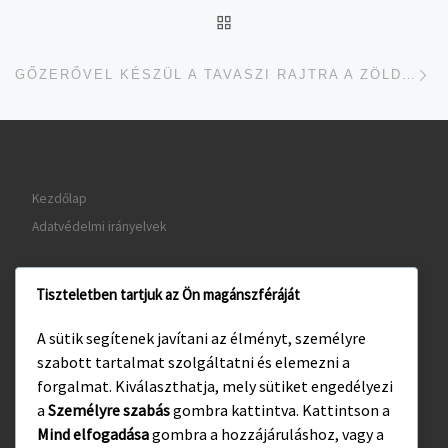
UGRÁS AZ OLDAL TETEJ
je
GŐZERŐVEL KÉSZÜL A TAVASZI RAJTRA A ZÖLDI-TÓTH-CSAPAT
Kezdőlap
Adatvédelmi irányelvek
Tiszteletben tartjuk az Ön magánszféráját
www.gyula.hu
A sütik segítenek javítani az élményt, személyre
www.visitgyula.com
szabott tartalmat szolgáltatni és elemezni a
www.gyulakult.hu
forgalmat. Kiválaszthatja, mely sütiket engedélyezi
a
Személyre szabás
gombra kattintva. Kattintson a
Mind elfogadása
gombra a hozzájáruláshoz, vagy a