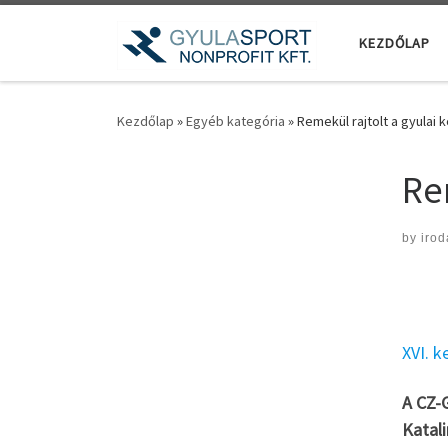
Teljes tartalom megjelenítése
KEZDŐLAP
Kezdőlap
»
Egyéb kategória
»
Remekül rajtolt a gyulai 
Re
by
irod
XVI. k
A CZ-G
Katali