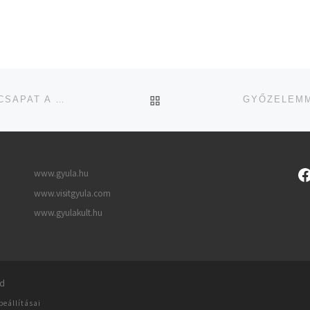
UGRÁS AZ OLDAL TETEJ
VÉGEGYHÁZI ELLENFELET KAPOTT A GYULAI FOCICSAPAT A KUPÁBAN
www.gyula.hu
www.visitgyula.com
www.gyulakult.hu
ed
beállításai