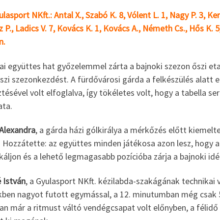
lasport NKft.: Antal X., Szabó K. 8, Vólent L. 1, Nagy P. 3, Ke
 P., Ladics V. 7, Kovács K. 1, Kovács A., Németh Cs., Hős K.
n.
ai együttes hat győzelemmel zárta a bajnoki szezon őszi etap
szi szezonkezdést. A fürdővárosi gárda a felkészülés alatt 
ztésével volt elfoglalva, így tökéletes volt, hogy a tabella s
ata.
 Alexandra
, a gárda házi gólkirálya a mérkőzés előtt kiemelt
t. Hozzátette: az együttes minden játékosa azon lesz, hogy 
áljon és a lehető legmagasabb pozícióba zárja a bajnoki idé
 István
, a Gyulasport NKft. kézilabda-szakágának technikai v
kben nagyot futott egymással, a 12. minutumban még csak 5-
n már a ritmust váltó vendégcsapat volt előnyben, a félidő