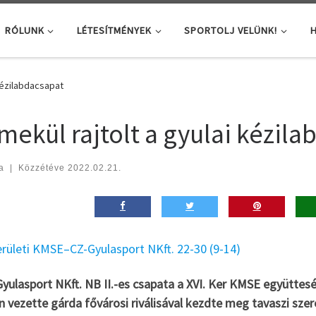
RÓLUNK
LÉTESÍTMÉNYEK
SPORTOLJ VELÜNK!
H
kézilabdacsapat
mekül rajtolt a gyulai kézila
a
|
Közzétéve
2022.02.21.
erületi KMSE–CZ-Gyulasport NKft. 22-30 (9-14)
yulasport NKft. NB II.-es csapata a XVI. Ker KMSE együttesé
n vezette gárda fővárosi riválisával kezdte meg tavaszi szer