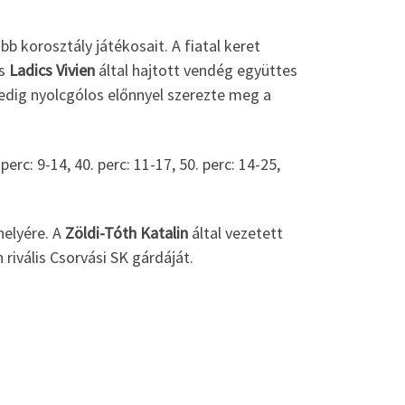
bb korosztály játékosait. A fiatal keret
s
Ladics Vivien
által hajtott vendég együttes
 pedig nyolcgólos előnnyel szerezte meg a
 perc: 9-14, 40. perc: 11-17, 50. perc: 14-25,
helyére. A
Zöldi-Tóth Katalin
által vezetett
rivális Csorvási SK gárdáját.