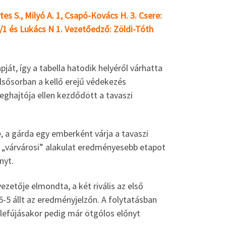
rtes S., Milyó A. 1, Csapó-Kovács H. 3. Csere:
 5/1 és Lukács N 1. Vezetőedző: Zöldi-Tóth
ját, így a tabella hatodik helyéről várhatta
elsősorban a kellő erejű védekezés
ereghajtója ellen kezdődött a tavaszi
e, a gárda egy emberként várja a tavaszi
a „várvárosi” alakulat eredményesebb etapot
nyt.
ezetője elmondta, a két rivális az első
5 állt az eredményjelzőn. A folytatásban
 lefújásakor pedig már ötgólos előnyt