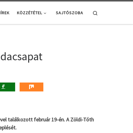
Search
ÍREK
KÖZZÉTÉTEL
SAJTÓSZOBA
bdacsapat
vel találkozott február 19-én. A Zöldi-Tóth
eplését.