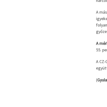
harco
A más
igyeke
folyam
győze
A mér
55. pe
A CZ-G
együtt
(
Gyula