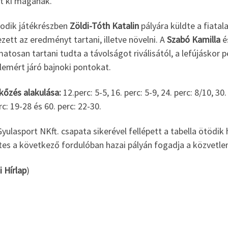
lt ki magának.
odik játékrészben
Zöldi-Tóth Katalin
pályára küldte a fiatala
zett az eredményt tartani, illetve növelni. A
Szabó Kamilla
é
atosan tartani tudta a távolságot riválisától, a lefújáskor
lemért járó bajnoki pontokat.
kőzés alakulása:
12.perc: 5-5, 16. perc: 5-9, 24. perc: 8/10, 30.
rc: 19-28 és 60. perc: 22-30.
yulasport NKft. csapata sikerével fellépett a tabella ötödik 
es a következő fordulóban hazai pályán fogadja a közvetlen 
i Hírlap
)