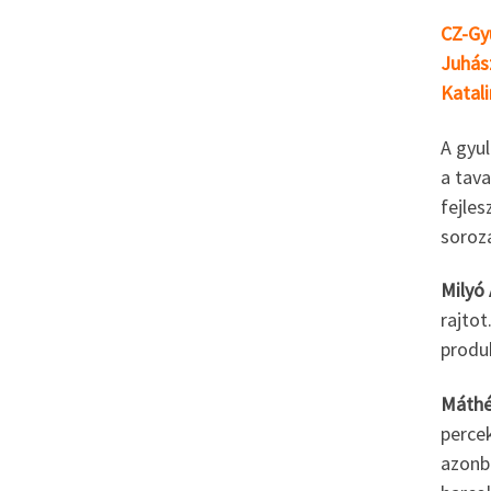
CZ-Gyu
Juhász
Katali
A gyul
a tava
fejles
soroz
Milyó
rajto
produk
Máthé
perce
azonba