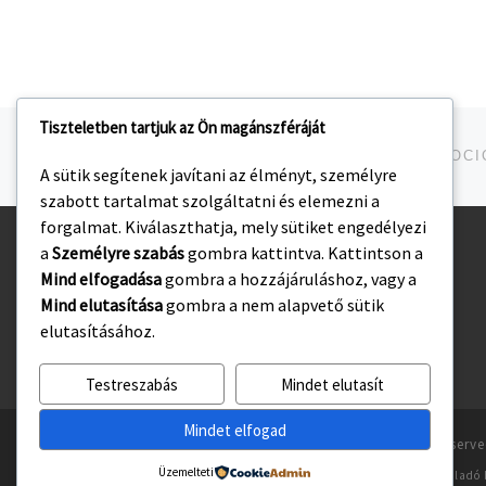
Tiszteletben tartjuk az Ön magánszféráját
Navigálás a bejegyzések között
jelen bejegyzés
A sütik segítenek javítani az élményt, személyre
szabott tartalmat szolgáltatni és elemezni a
forgalmat. Kiválaszthatja, mely sütiket engedélyezi
a
Személyre szabás
gombra kattintva. Kattintson a
Kezdőlap
Mind elfogadása
gombra a hozzájáruláshoz, vagy a
Adatvédelmi irányelvek
Mind elutasítása
gombra a nem alapvető sütik
elutasításához.
Testreszabás
Mindet elutasít
Mindet elfogad
© 2026
Gyulasport Nonprofit Kft.
– All rights reserv
Üzemelteti
Powered by
WP
– Designed with the
Customizr téma haladó 