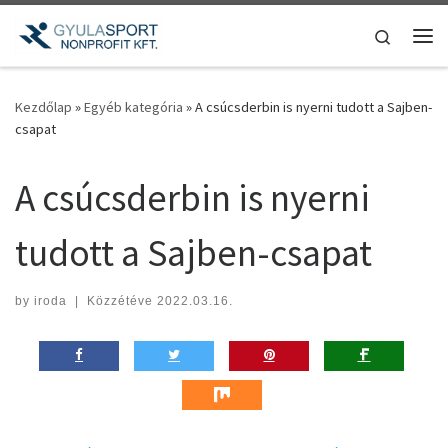
Teljes tartalom megjelenítése
Search
Me
Kezdőlap
»
Egyéb kategória
»
A csúcsderbin is nyerni tudott a Sajben-
csapat
A csúcsderbin is nyerni
tudott a Sajben-csapat
by
iroda
|
Közzétéve
2022.03.16.