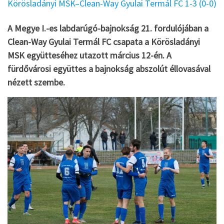
Körösladányi MSK–Clean-Way Gyulai Termál FC 1-3 (0-0)
A Megye I.-es labdarúgó-bajnokság 21. fordulójában a
Clean-Way Gyulai Termál FC csapata a Körösladányi
MSK együtteséhez utazott március 12-én. A
fürdővárosi együttes a bajnokság abszolút éllovasával
nézett szembe.