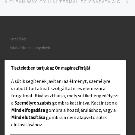
A CLEAN-WAY GYULAI TERMÁL FC CSAPATA A GYOMANEDRŐDI FC EGYÜTTESÉT LÁTJA VENDÉGÜL MÁRCIUS 19-ÉN
Kezdőlap
Adatvédelmi irányelvek
Tiszteletben tartjuk az Ön magánszféráját
www.gyula.hu
A sütik segítenek javítani az élményt, személyre
www.visitgyula.com
szabott tartalmat szolgáltatni és elemezni a
www.gyulakult.hu
forgalmat. Kiválaszthatja, mely sütiket engedélyezi
a
Személyre szabás
gombra kattintva. Kattintson a
Mind elfogadása
gombra a hozzájáruláshoz, vagy a
Mind elutasítása
gombra a nem alapvető sütik
Facebook
Instagram
elutasításához.