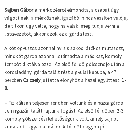
Sajben Gábor
a mérkőzésről elmondta, a csapat úgy
vágott neki a mérkőznek, igazából nincs veszítenivalója,
de titkon úgy vélte, hogy ha valaki meg tudja verni a
listavezetőt, akkor azok ez a gárda lesz.
A két együttes azonnal nyílt sisakos játékot mutatott,
mindkét gárda azonnal letámadta a másikat, komoly
tempót diktálva ezzel. Az első félidő gólcsendje után a
körösladányi gárda talált rést a gyulai kapuba, a 47.
percben
Csicsely
juttatta előnyhöz a hazai együttest.
1-
0.
– Fizikálisan teljesen rendben voltunk és a hazai gárda
sem igazán talált rajtunk fogást. Az első félidőben 2-3
komoly gólszerzési lehetőségünk volt, amely sajnos
kimaradt. Ugyan a második félidőt nagyon jó