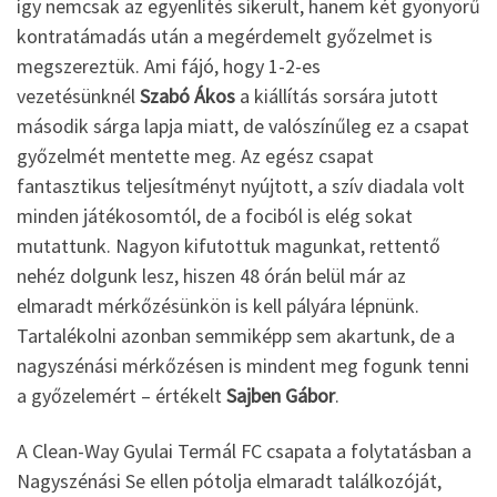
így nemcsak az egyenlítés sikerült, hanem két gyönyörű
kontratámadás után a megérdemelt győzelmet is
megszereztük. Ami fájó, hogy 1-2-es
vezetésünknél
Szabó Ákos
a kiállítás sorsára jutott
második sárga lapja miatt, de valószínűleg ez a csapat
győzelmét mentette meg. Az egész csapat
fantasztikus teljesítményt nyújtott, a szív diadala volt
minden játékosomtól, de a fociból is elég sokat
mutattunk. Nagyon kifutottuk magunkat, rettentő
nehéz dolgunk lesz, hiszen 48 órán belül már az
elmaradt mérkőzésünkön is kell pályára lépnünk.
Tartalékolni azonban semmiképp sem akartunk, de a
nagyszénási mérkőzésen is mindent meg fogunk tenni
a győzelemért – értékelt
Sajben Gábor
.
A Clean-Way Gyulai Termál FC csapata a folytatásban a
Nagyszénási Se ellen pótolja elmaradt találkozóját,