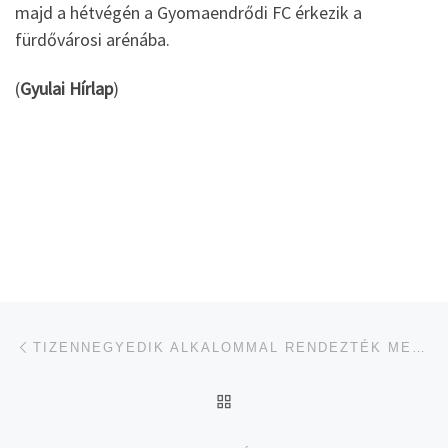
majd a hétvégén a Gyomaendrődi FC érkezik a
fürdővárosi arénába.
(
Gyulai Hírlap
)
Navigálás a bejegyzések között
jelen bejegyzés
TIZENNEGYEDIK ALKALOMMAL RENDEZTÉK MEG A MÉSZÁROS RÓBERT EMLÉKTORNÁT
UGRÁS AZ OLDAL TETEJ
je