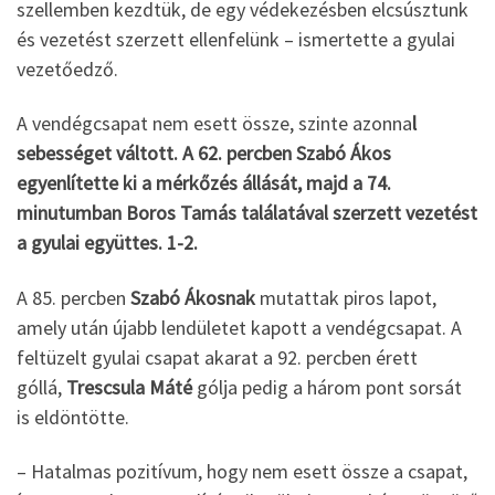
szellemben kezdtük, de egy védekezésben elcsúsztunk
és vezetést szerzett ellenfelünk – ismertette a gyulai
vezetőedző.
A vendégcsapat nem esett össze, szinte azonna
l
sebességet váltott. A 62. percben Szabó Ákos
egyenlítette ki a mérkőzés állását, majd a 74.
minutumban Boros Tamás találatával szerzett vezetést
a gyulai együttes. 1-2.
A 85. percben
Szabó Ákosnak
mutattak piros lapot,
amely után újabb lendületet kapott a vendégcsapat. A
feltüzelt gyulai csapat akarat a 92. percben érett
góllá,
Trescsula Máté
gólja pedig a három pont sorsát
is eldöntötte.
– Hatalmas pozitívum, hogy nem esett össze a csapat,