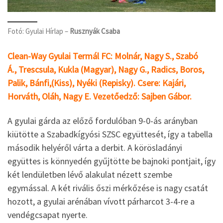
Fotó: Gyulai Hírlap –
Rusznyák Csaba
Clean-Way Gyulai Termál FC: Molnár, Nagy S., Szabó
Á., Trescsula, Kukla (Magyar), Nagy G., Radics, Boros,
Palik, Bánfi,
(Kiss), Nyéki (Repisky). Csere: Kajári,
Horváth, Oláh, Nagy E. Vezetőedző: Sajben Gábor.
A gyulai gárda az előző fordulóban 9-0-ás arányban
kiütötte a Szabadkígyósi SZSC együttesét, így a tabella
második helyéről várta a derbit. A körösladányi
együttes is könnyedén gyűjtötte be bajnoki pontjait, így
két lendületben lévő alakulat nézett szembe
egymással. A két rivális őszi mérkőzése is nagy csatát
hozott, a gyulai arénában vívott párharcot 3-4-re a
vendégcsapat nyerte.