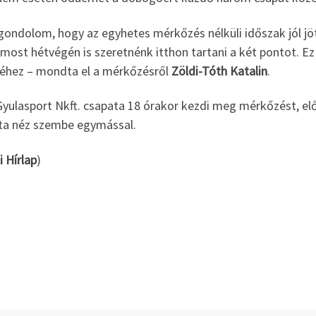
 gondolom, hogy az egyhetes mérkőzés nélküli időszak jól 
 most hétvégén is szeretnénk itthon tartani a két pontot. E
séhez – mondta el a mérkőzésről
Zöldi-Tóth Katalin
.
yulasport Nkft. csapata 18 órakor kezdi meg mérkőzést, előt
ta néz szembe egymással.
i Hírlap
)