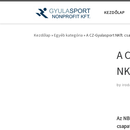
Teljes tartalom megjelenítése
KEZDŐLAP
Kezdőlap
»
Egyéb kategória
»
A CZ-Gyulasport NKft. cs
A 
NK
by
irod
Az NB
csapat