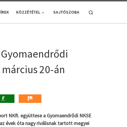
Search
ÍREK
KÖZZÉTÉTEL
SAJTÓSZOBA
 a Gyomaendrődi
 március 20-án
asport NKft. együttese a Gyomaendrődi NKSE
 az évek óta nagy riválisnak tartott megyei