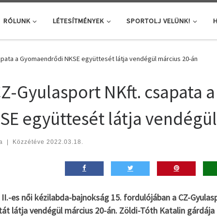
RÓLUNK
LÉTESÍTMÉNYEK
SPORTOLJ VELÜNK!
H
apata a Gyomaendrődi NKSE együttesét látja vendégül március 20-án
CZ-Gyulasport NKft. csapata
SE együttesét látja vendégül
a
|
Közzétéve
2022.03.18.
 II.-es női kézilabda-bajnokság 15. fordulójában a CZ-Gyul
át látja vendégül március 20-án. Zöldi-Tóth Katalin gárdája