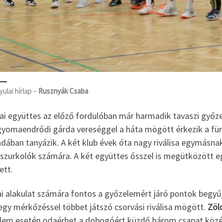
yulai hírlap –
Rusznyák Csaba
ai együttes az előző fordulóban már harmadik tavaszi győzel
 gyomaendrődi gárda vereséggel a háta mögött érkezik a fürd
dában tanyázik. A két klub évek óta nagy riválisa egymásna
 szurkolók számára. A két együttes ősszel is megütközött e
ett.
ai alakulat számára fontos a győzelemért járó pontok begyűj
 egy mérkőzéssel többet játszó csorvási riválisa mögött.
Zöl
lem esetén odaérhet a dobogóért küzdő három csapat közé