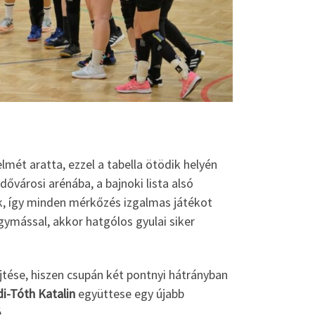
mét aratta, ezzel a tabella ötödik helyén
ővárosi arénába, a bajnoki lista alsó
k, így minden mérkőzés izgalmas játékot
gymással, akkor hatgólos gyulai siker
tése, hiszen csupán két pontnyi hátrányban
di-Tóth Katalin
együttese egy újabb
.