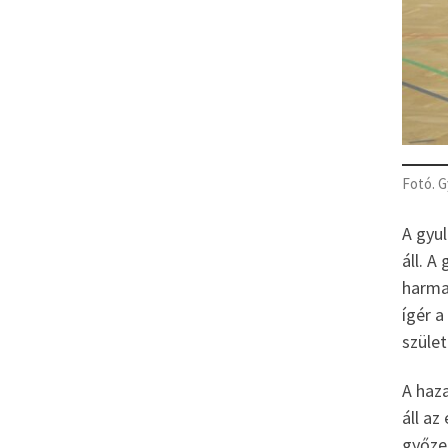
Fotó. G
A gyul
áll. A
harma
ígér a
szület
A haz
áll az
győze