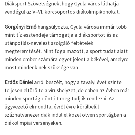
Diáksport Szövetségnek, hogy Gyula város láthatja
vendégül az V–VI. korcsoportos diákolimpikonokat.
Görgényi Ernő
hangsúlyozta, Gyula városa immár több
mint tíz esztendeje támogatja a diáksportot és az
utánpótlás-nevelést szolgáló feltételek
megteremtését. Mint fogalmazott, a sport tudat alatt
minden ember számára egyet jelent a békével, amelyre
most mindenkinek szüksége van.
Erdős Dániel
arról beszélt, hogy a tavalyi évet szinte
teljesen eltörölte a vírushelyzet, de ebben az évben már
minden sportág döntőit meg tudják rendezni. Az
ügyvezető elmondta, évről évre körülbelül
százhatvanezer diák indul el közel ötven sportágban a
diákolimpiai versenyeken.