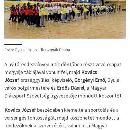
Fotó: Gyulai Hírlap –
Rusznyák Csaba
A nyitórendezvényen a tíz döntőben részt vevő csapat
megyéje táblájával vonult fel, majd
Kovács
József
országgyűlési képviselő,
Görgényi Ernő
, Gyula
város polgármestere és
Erdős Dániel
, a Magyar
Diáksport Szövetség ügyvezetője mondott köszöntőt.
Kovács József
beszédében kiemelte a sportolás és a
versengés fontosságát, majd köszönetet mondott a
rendezőknek a szervezésért, valamint a Magyar