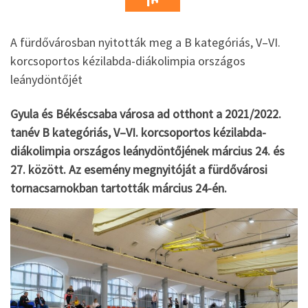
A fürdővárosban nyitották meg a B kategóriás, V–VI.
korcsoportos kézilabda-diákolimpia országos
leánydöntőjét
Gyula és Békéscsaba városa ad otthont a 2021/2022.
tanév B kategóriás, V–VI. korcsoportos kézilabda-
diákolimpia országos leánydöntőjének március 24. és
27. között. Az esemény megnyitóját a fürdővárosi
tornacsarnokban tartották március 24-én.