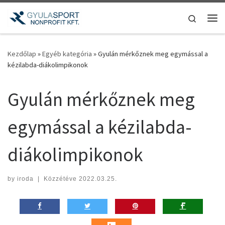
Teljes tartalom megjelenítése
Search
Me
Kezdőlap
»
Egyéb kategória
»
Gyulán mérkőznek meg egymással a
kézilabda-diákolimpikonok
Gyulán mérkőznek meg
egymással a kézilabda-
diákolimpikonok
by
iroda
|
Közzétéve
2022.03.25.