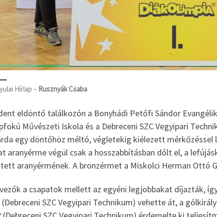
yulai Hírlap –
Rusznyák Csaba
dent eldöntő találkozón a Bonyhádi Petőfi Sándor Evangélik
apfokú Művészeti Iskola és a Debreceni SZC Vegyipari Techn
árda egy döntőhöz méltó, végletekig kiélezett mérkőzéssel 
t aranyérme végül csak a hosszabbításban dőlt el, a lefújás
etett aranyérmének. A bronzérmet a Miskolci Herman Ottó 
vezők a csapatok mellett az egyéni legjobbakat díjazták, íg
(Debreceni SZC Vegyipari Technikum) vehette át, a gólkirály
r
(Debreceni SZC Vegyipari Technikum) érdemelte ki teljesít