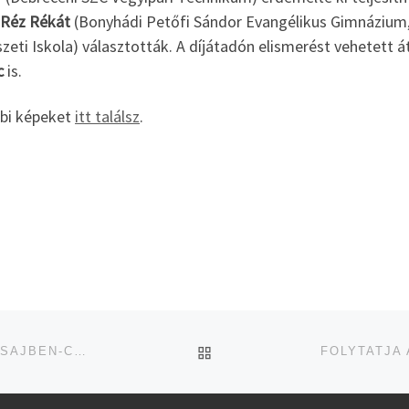
Réz Rékát
(Bonyhádi Petőfi Sándor Evangélikus Gimnázium, 
eti Iskola) választották. A díjátadón elismerést vehetett á
c
is.
bi képeket
itt találsz
.
UGRÁS AZ OLDAL TETEJ
EZÜSTÉRMES HELYEN ZÁRTA AZ ALAPSZAKASZT A SAJBEN-CSAPAT