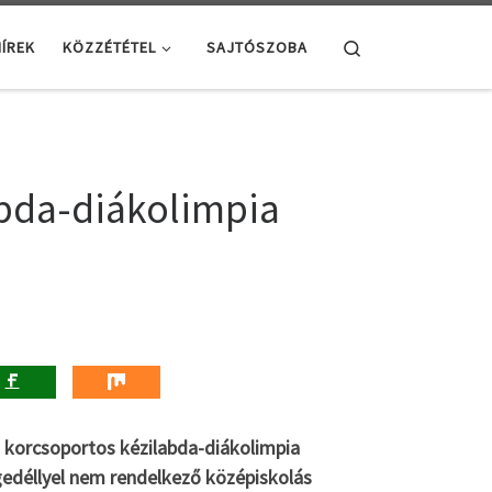
Search
ÍREK
KÖZZÉTÉTEL
SAJTÓSZOBA
abda-diákolimpia
. korcsoportos kézilabda-diákolimpia
gedéllyel nem rendelkező középiskolás