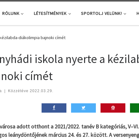
RÓLUNK
LÉTESÍTMÉNYEK
SPORTOLJ VELÜNK!
H
kézilabda-diákolimpia bajnoki címét
nyhádi iskola nyerte a kézil
jnoki címét
a
|
Közzétéve
2022.03.29.
 városa adott otthont a 2021/2022. tanév B kategóriás, V–VI
gos leánydöntőjének március 24. és 27. között. A versenyen