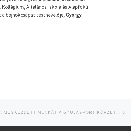
Kollégium, Általános Iskola és Alapfokú
t a bajnokcsapat testnevelője,
György
je
ÉRE
FOLYTATJA A MEGKEZDETT MUNKÁT A GYULASPORT KÖRZET KÖZPONT