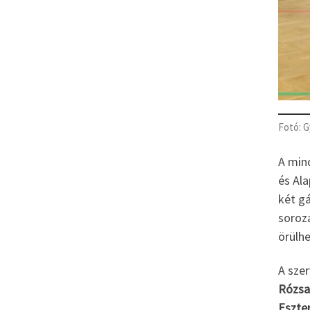
Fotó: G
A min
és Al
két g
soroza
örülh
A szer
Rózsa
Eszte