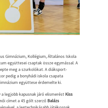
us Gimnázium, Kollégium, Általános Iskola
ikum együttesei csaptak össze egymással. A
lepte meg a szurkolókat. A diáksport-
kor pedig a bonyhádi iskola csapata
Gimnázium együttese érdemelte ki.
y a legjobb kapusnak járó elismerést
Kiss
női címet a 45 gólt szerző
Balázs
ményével, a legtechnikásabb játékosnak