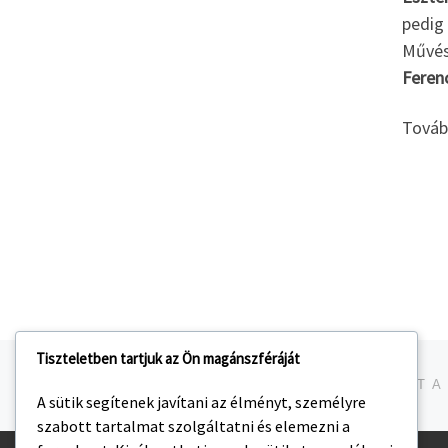
pedig
Művész
Feren
Továb
Tiszteletben tartjuk az Ön magánszféráját
Navigálás a bejegyzések között
jelen bejegyzés
A sütik segítenek javítani az élményt, személyre
szabott tartalmat szolgáltatni és elemezni a