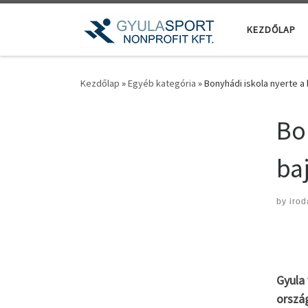
Teljes tartalom megjelenítése
KEZDŐLAP
Kezdőlap
»
Egyéb kategória
»
Bonyhádi iskola nyerte a 
Bo
ba
by
irod
Gyula
orszá