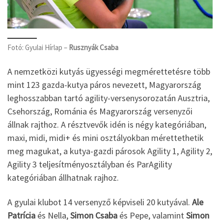
Fotó: Gyulai Hírlap –
Rusznyák Csaba
A nemzetközi kutyás ügyességi megmérettetésre több
mint 123 gazda-kutya páros nevezett, Magyarország
leghosszabban tartó agility-versenysorozatán Ausztria,
Csehország, Románia és Magyarország versenyzői
állnak rajthoz. A résztvevők idén is négy kategóriában,
maxi, midi, midi+ és mini osztályokban mérettethetik
meg magukat, a kutya-gazdi párosok Agility 1, Agility 2,
Agility 3 teljesítményosztályban és ParAgility
kategóriában állhatnak rajhoz.
A gyulai klubot 14 versenyző képviseli 20 kutyával.
Ale
Patrícia
és Nella,
Simon Csaba
és Pepe, valamint
Simon