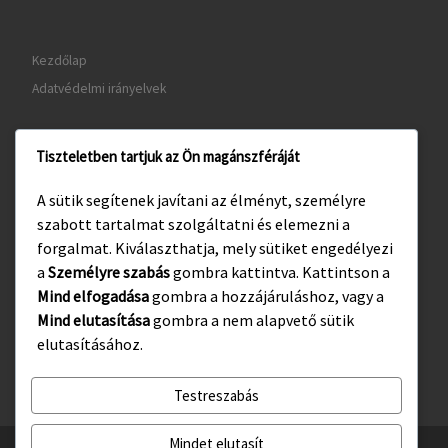
Kezdőlap
Adatvédelmi irányelvek
Tiszteletben tartjuk az Ön magánszféráját
www.gyula.hu
A sütik segítenek javítani az élményt, személyre
www.visitgyula.com
szabott tartalmat szolgáltatni és elemezni a
www.gyulakult.hu
forgalmat. Kiválaszthatja, mely sütiket engedélyezi
a
Személyre szabás
gombra kattintva. Kattintson a
Mind elfogadása
gombra a hozzájáruláshoz, vagy a
Mind elutasítása
gombra a nem alapvető sütik
Facebook
Instagram
elutasításához.
Testreszabás
Mindet elutasít