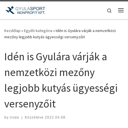
Teljes tartalom megjelenítése
Search
Me
Kezdőlap
»
Egyéb kategória
»
Idén is Gyulára várják a nemzetközi
mezőny legjobb kutyás ügyességi versenyzőit
Idén is Gyulára várják a
nemzetközi mezőny
legjobb kutyás ügyességi
versenyzőit
by
iroda
|
Közzétéve
2022.04.08.