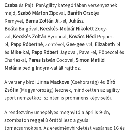
Csaba
és Pajti ParAgility kategóriában versenyeznek
majd,
Szabó Márton
Zipoval,
Baráth Orsoly
a
Remyvel,
Barna Zoltán
Jill-el,
Juhász
Beáta
Bingóval,
Kecskés-Molnár Nikolett
Zoey-
val,
Kecskés Zoltán
Byronnal,
Kovács Hédi
Pepper-
el,
Papp Róbertné
, Zentével,
Gee-gee
-vel,
Elizabeth
-el
és
Mike
-kal,
Papp Róbert
Jagoval, Pavel-el, Pöpeccel és
Charles-al,
Peres István
Cocoval,
Simon Matild
Melánia
pedig Indyra-val áll rajthoz.
A verseny bírói
Jirina Mackova
(Csehország) és
Bíró
Zsófia
(Magyarország) lesznek, mindketten az agility
sport nemzetközi szinten is prominens képviselői.
A rendezvény ünnepélyes megnyitója április 9-én,
szombaton reggel 8 órától lesz a gyulai
tornacsarnokban. Az eredményhirdetést vasárnap 16 és