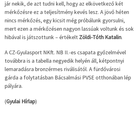
jár nekik, de azt tudni kell, hogy az elkövetkező két
mérkőzésre ez a teljesítmény kevés lesz. A jövő héten
nincs mérkőzés, egy kicsit még próbálunk gyorsulni,
mert ezen a mérkőzésen nagyon lassúak voltunk és sok
hibával is játszottunk – értékelt
Zöldi-Tóth Katalin
.
A CZ-Gyulasport NKft. NB II.-es csapata győzelmével
továbbra is a tabella negyedik helyén áll, kétpontnyi
lemaradásra bronzérmes riválisától. A fürdővárosi
gárda a folytatásban Bácsalmási PVSE otthonában lép
pályára.
(
Gyulai Hírlap
)