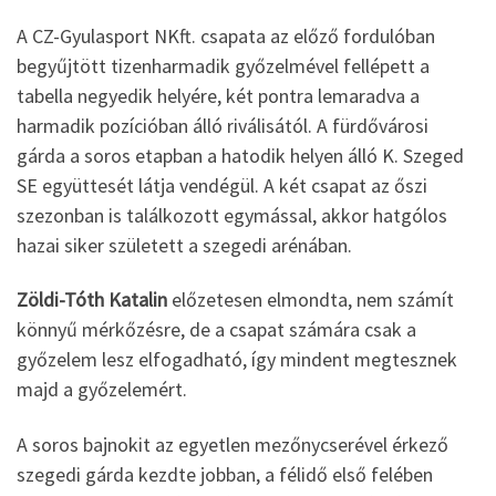
A CZ-Gyulasport NKft. csapata az előző fordulóban
begyűjtött tizenharmadik győzelmével fellépett a
tabella negyedik helyére, két pontra lemaradva a
harmadik pozícióban álló riválisától. A fürdővárosi
gárda a soros etapban a hatodik helyen álló K. Szeged
SE együttesét látja vendégül. A két csapat az őszi
szezonban is találkozott egymással, akkor hatgólos
hazai siker született a szegedi arénában.
Zöldi-Tóth Katalin
előzetesen elmondta, nem számít
könnyű mérkőzésre, de a csapat számára csak a
győzelem lesz elfogadható, így mindent megtesznek
majd a győzelemért.
A soros bajnokit az egyetlen mezőnycserével érkező
szegedi gárda kezdte jobban, a félidő első felében