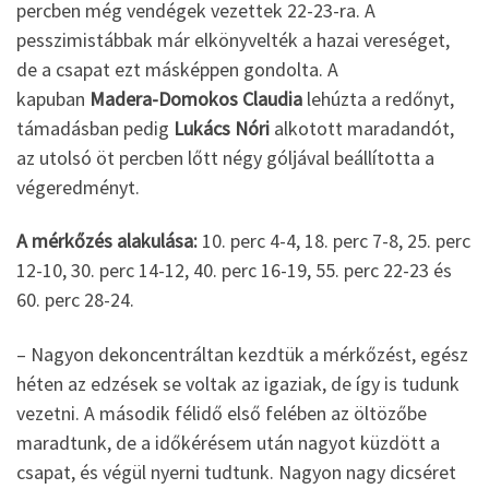
percben még vendégek vezettek 22-23-ra. A
pesszimistábbak már elkönyvelték a hazai vereséget,
de a csapat ezt másképpen gondolta. A
kapuban
Madera-Domokos Claudia
lehúzta a redőnyt,
támadásban pedig
Lukács Nóri
alkotott maradandót,
az utolsó öt percben lőtt négy góljával beállította a
végeredményt.
A mérkőzés alakulása:
10. perc 4-4, 18. perc 7-8, 25. perc
12-10, 30. perc 14-12, 40. perc 16-19, 55. perc 22-23 és
60. perc 28-24.
– Nagyon dekoncentráltan kezdtük a mérkőzést, egész
héten az edzések se voltak az igaziak, de így is tudunk
vezetni. A második félidő első felében az öltözőbe
maradtunk, de a időkérésem után nagyot küzdött a
csapat, és végül nyerni tudtunk. Nagyon nagy dicséret