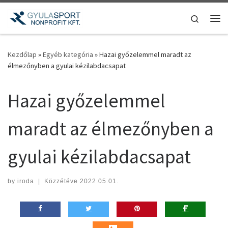
Teljes tartalom megjelenítése
Search
Me
Kezdőlap
»
Egyéb kategória
»
Hazai győzelemmel maradt az
élmezőnyben a gyulai kézilabdacsapat
Hazai győzelemmel
maradt az élmezőnyben a
gyulai kézilabdacsapat
by
iroda
|
Közzétéve
2022.05.01.