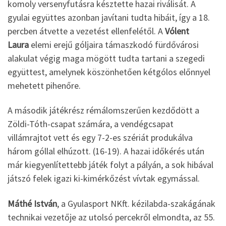
komoly versenyfutásra késztette hazai riválisát. A
gyulai együttes azonban javítani tudta hibáit, így a 18.
percben átvette a vezetést ellenfelétől. A
Vólent
Laura
elemi erejű góljaira támaszkodó fürdővárosi
alakulat végig maga mögött tudta tartani a szegedi
együttest, amelynek köszönhetően kétgólos előnnyel
mehetett pihenőre.
A második játékrész rémálomszerűen kezdődött a
Zöldi-Tóth-csapat számára, a vendégcsapat
villámrajtot vett és egy 7-2-es szériát produkálva
három góllal elhúzott. (16-19). A hazai időkérés után
már kiegyenlítettebb játék folyt a pályán, a sok hibával
játszó felek igazi ki-kimérkőzést vívtak egymással.
Máthé István
, a Gyulasport NKft. kézilabda-szakágának
technikai vezetője az utolsó percekről elmondta, az 55.