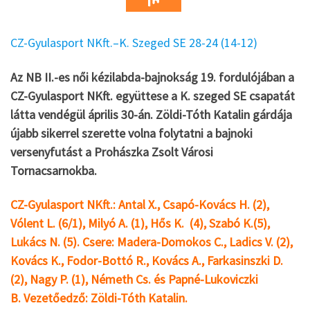
CZ-Gyulasport NKft.–K. Szeged SE 28-24 (14-12)
Az NB II.-es női kézilabda-bajnokság 19. fordulójában a
CZ-Gyulasport NKft. együttese a K. szeged SE csapatát
látta vendégül április 30-án. Zöldi-Tóth Katalin gárdája
újabb sikerrel szerette volna folytatni a bajnoki
versenyfutást a Prohászka Zsolt Városi
Tornacsarnokba.
CZ-Gyulasport NKft.: Antal X., Csapó-Kovács H. (2),
Vólent L. (6/1), Milyó A. (1), Hős K. (4), Szabó K.(5),
Lukács N. (5). Csere: Madera-Domokos C., Ladics V. (2),
Kovács K., Fodor-Bottó R., Kovács A., Farkasinszki D.
(2), Nagy P. (1), Németh Cs. és Papné-Lukoviczki
B. Vezetőedző: Zöldi-Tóth Katalin.