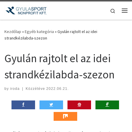
Teljes tartalom megjelenítése
Search
Me
Kezdőlap
»
Egyéb kategória
»
Gyulán rajtolt el az idei
strandkézilabda-szezon
Gyulán rajtolt el az idei
strandkézilabda-szezon
by
iroda
|
Közzétéve
2022.06.21.