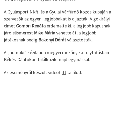
A Gyulasport NKft. és a Gyulai Várfürdő közös kupáján a
szervezők az egyéni legjobbakat is díjazták. A gókirályi
címet
Gömöri Renáta
érdemelte ki, a legjobb kapusnak
járó elismerést
Mike Mária
vehette át, a legjobb
játékosnak pedig
Bakonyi Dórát
választották.
A „homoki” kézilabda megyei mezőnye a folytatásban
Békés-Dánfokon találkozik majd egymással.
Az eseményről készült videót
itt
találod.