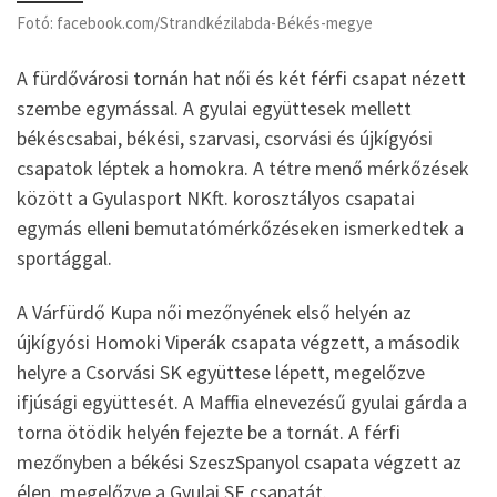
Fotó: facebook.com/Strandkézilabda-Békés-megye
A fürdővárosi tornán hat női és két férfi csapat nézett
szembe egymással. A gyulai együttesek mellett
békéscsabai, békési, szarvasi, csorvási és újkígyósi
csapatok léptek a homokra. A tétre menő mérkőzések
között a Gyulasport NKft. korosztályos csapatai
egymás elleni bemutatómérkőzéseken ismerkedtek a
sportággal.
A Várfürdő Kupa női mezőnyének első helyén az
újkígyósi Homoki Viperák csapata végzett, a második
helyre a Csorvási SK együttese lépett, megelőzve
ifjúsági együttesét. A Maffia elnevezésű gyulai gárda a
torna ötödik helyén fejezte be a tornát. A férfi
mezőnyben a békési SzeszSpanyol csapata végzett az
élen, megelőzve a Gyulai SE csapatát.