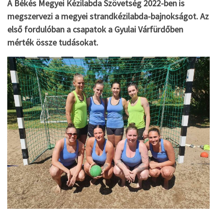
A Békés Megyei Kézilabda Szövetség 2022-ben is
megszervezi a megyei strandkézilabda-bajnokságot. Az
első fordulóban a csapatok a Gyulai Várfürdőben
mérték össze tudásokat.