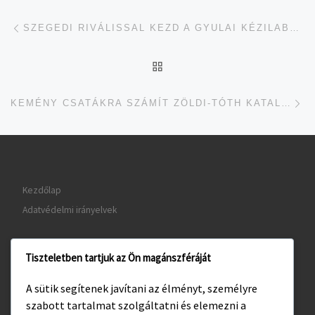
Navigálás a bejegyzések között
jelen bejegyzés
SZEGEDI RIVÁLISSAL KEZD A GYULAI KÉZILABDACSAPAT
UGRÁS AZ OLDAL TETEJ
je
KEMÉNY CSATÁKRA SZÁMÍT ZÖLDI-TÓTH KATALIN
Kezdőlap
Adatvédelmi irányelvek
Tiszteletben tartjuk az Ön magánszféráját
www.gyula.hu
A sütik segítenek javítani az élményt, személyre
www.visitgyula.com
szabott tartalmat szolgáltatni és elemezni a
www.gyulakult.hu