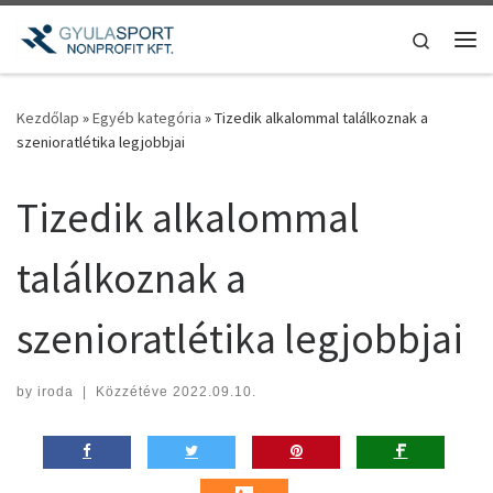
Teljes tartalom megjelenítése
Search
Me
Kezdőlap
»
Egyéb kategória
»
Tizedik alkalommal találkoznak a
szenioratlétika legjobbjai
Tizedik alkalommal
találkoznak a
szenioratlétika legjobbjai
by
iroda
|
Közzétéve
2022.09.10.