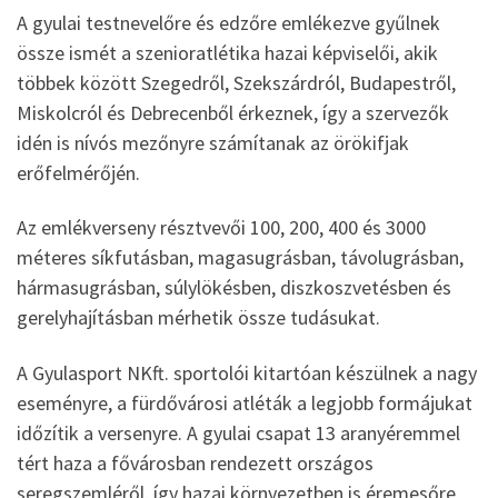
A gyulai testnevelőre és edzőre emlékezve gyűlnek
össze ismét a szenioratlétika hazai képviselői, akik
többek között Szegedről, Szekszárdról, Budapestről,
Miskolcról és Debrecenből érkeznek, így a szervezők
idén is nívós mezőnyre számítanak az örökifjak
erőfelmérőjén.
Az emlékverseny résztvevői 100, 200, 400 és 3000
méteres síkfutásban, magasugrásban, távolugrásban,
hármasugrásban, súlylökésben, diszkoszvetésben és
gerelyhajításban mérhetik össze tudásukat.
A Gyulasport NKft. sportolói kitartóan készülnek a nagy
eseményre, a fürdővárosi atléták a legjobb formájukat
időzítik a versenyre. A gyulai csapat 13 aranyéremmel
tért haza a fővárosban rendezett országos
seregszemléről, így hazai környezetben is éremesőre